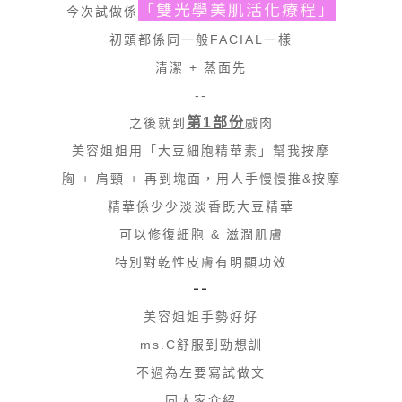
「雙光學美肌活化療程」
今次試做係
初頭都係同一般FACIAL一樣
清潔 + 蒸面先
--
第1部份
之後就到
戲肉
美容姐姐用「大豆細胞精華素」幫我按摩
胸 + 肩頸 + 再到塊面，用人手慢慢推&按摩
精華係少少淡淡香既大豆精華
可以修復細胞 & 滋潤肌膚
特別對乾性皮膚有明顯功效
--
美容姐姐手勢好好
ms.C舒服到勁想訓
不過為左要寫試做文
同大家介紹