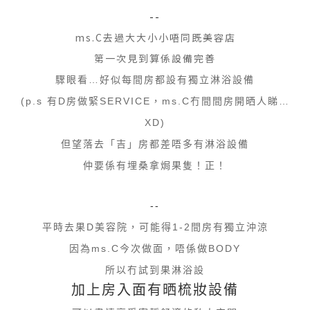
--
ms.C去過大大小小唔同既美容店
第一次見到算係設備完善
驟眼看…好似每間房都設有獨立淋浴設備
(p.s 有D房做緊SERVICE，ms.C冇間間房開晒人睇…
XD)
但望落去「吉」房都差唔多有淋浴設備
仲要係有埋桑拿焗果隻！正！
--
平時去果D美容院，可能得1-2間房有獨立沖涼
因為ms.C今次做面，唔係做BODY
所以冇試到果淋浴設
加上房入面有晒梳妝設備