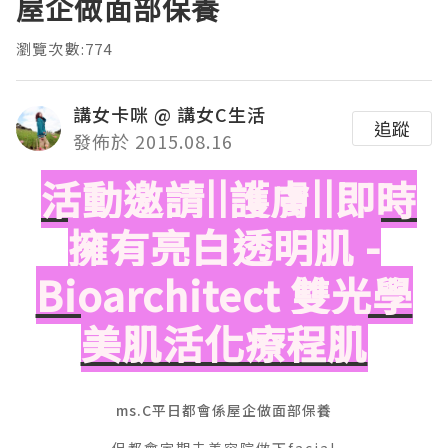
屋企做面部保養
瀏覽次數:774
講女卡咪 @ 講女C生活
追蹤
發佈於 2015.08.16
活動邀請||護膚||即時
擁有亮白透明肌 -
Bioarchitect 雙光學
美肌活化療程肌
ms.C平日都會係屋企做面部保養