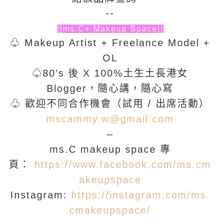
--
||ms.C+ Makeup Space||
♧ Makeup Artist + Freelance Model +
OL
♤80′s 後 X 100%土生土長港女
Blogger，隨心講，隨心寫
♧ 歡迎不同合作機會（試用 / 出席活動）
mscammy.w@gmail.com
–
ms.C makeup space 專
頁：
https://www.facebook.com/ms.cm
akeupspace
Instagram:
https://instagram.com/ms.
cmakeupspace/