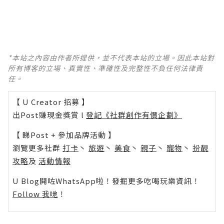
*本站之內容由作者所提供，並不代表本站的立場。因此本站對
所有博客的立場、真實性、準確性及完整性不負任何法律責
任。
【 U Creator 招募 】
出Post賺現金獎賞 l
登記《社群創作有價企劃》
【 睇Post + 參加品牌活動 】
瀏覽更多社群
打卡
丶
旅遊
丶
美食
丶
親子
丶
寵物
丶
扮靚
攻略
及
活動情報
U Blog開咗WhatsApp啦！發掘更多吃喝玩樂資訊！
Follow 我哋
！