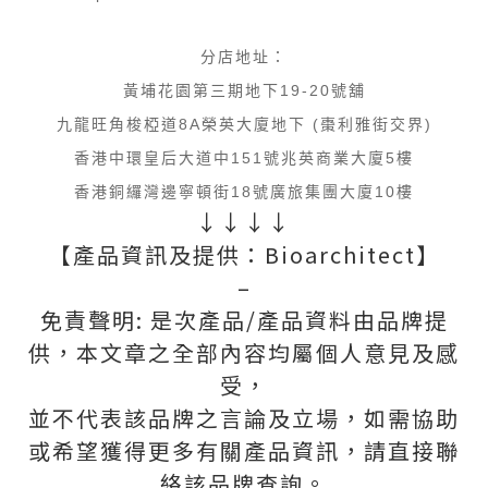
分店地址：
黃埔花園第三期地下19-20號舖
九龍旺角梭椏道8A榮英大廈地下 (棗利雅街交界)
香港中環皇后大道中151號兆英商業大廈5樓
香港銅纙灣邊寧頓街18號廣旅集團大廈10樓
↓↓↓↓
【產品資訊及提供：Bioarchitect】
–
免責聲明: 是次產品/產品資料由品牌提
供，本文章之全部內容均屬個人意見及感
受，
並不代表該品牌之言論及立場，如需協助
或希望獲得更多有關產品資訊，請直接聯
絡該品牌查詢。