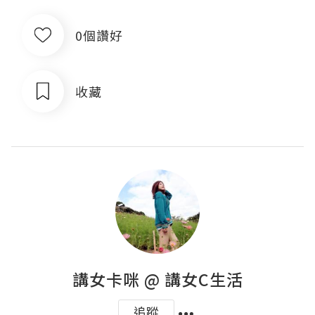
0個讚好
收藏
講女卡咪 @ 講女C生活
追蹤