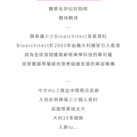
聽果名好似好勁咁
期待期待
--
簡單講少少Bioarchitect背景資料
Bioarchitect於2003年由義大利獨家引入香港
成為全球首間獲取嶄新美學科技的專利權
並榮獲國際權威抗衰老組織支援的美容機構
--
今次ms.C選左中環既分店做
入到去例牌填少少個人資料
店面唔算話太大
大約10多間房
入房lu…