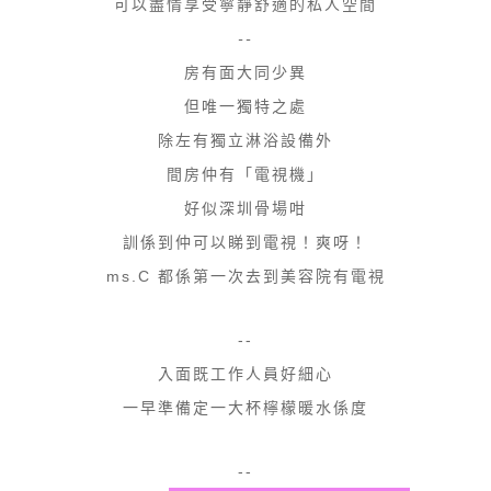
可以盡情享受寧靜舒適的私人空間
--
房有面大同少異
但唯一獨特之處
除左有獨立淋浴設備外
間房仲有「電視機」
好似深圳骨場咁
訓係到仲可以睇到電視！爽呀！
ms.C 都係第一次去到美容院有電視
--
入面既工作人員好細心
一早準備定一大杯檸檬暖水係度
--