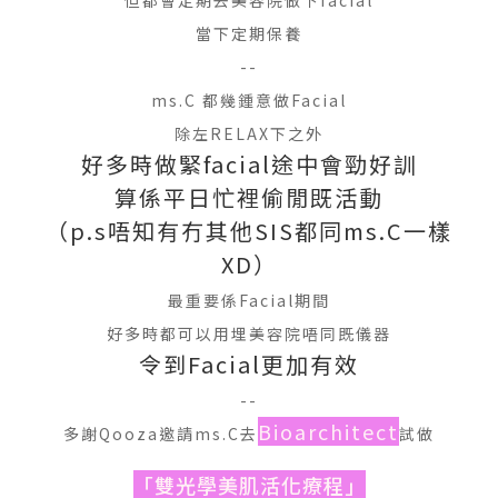
但都會定期去美容院做下facial
當下定期保養
--
ms.C 都幾鍾意做Facial
除左RELAX下之外
好多時做緊facial途中會勁好訓
算係平日忙裡偷閒既活動
（p.s唔知有冇其他SIS都同ms.C一樣
XD）
最重要係Facial期間
好多時都可以用埋美容院唔同既儀器
令到Facial更加有效
--
Bioarchitect
多謝Qooza邀請ms.C去
試做
「雙光學美肌活化療程」