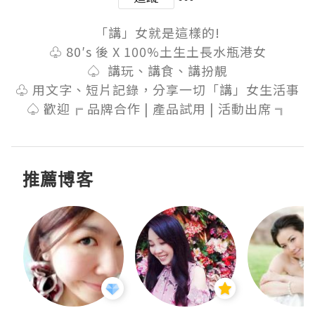
​「講」女就是這樣的!

♧ 80′s 後 X 100%土生土長水瓶港女

♤  講玩、講食、講扮靚

♧ 用文字、短片記錄，分享一切「講」女生活事

♤ 歡迎╔ 品牌合作 | 產品試用 | 活動出席 ╗
推薦博客