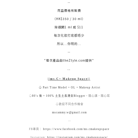
--
而且價格有點貴
（HK$350 / 30 ml）
除返開1 ml 成 $11
每
次化妝打底都唔少
所以...你明的...
--
"是次產品由theZtyle.com提供"
--
||ms.C+ Makeup Space||
♧ Part Time Model + OL + Makeup Artist
♤
80′s 後 + 100% 土生土長港女Blogger
，隨心講，隨心寫
♧歡迎不同合作機會
mscammy.w@gmail.com
--
FB
專頁：
https://www.facebook.com/ms.cmakeupspace
Instagram:
https://instagram.com/ms.cmakeupspace/