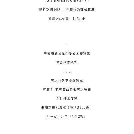
SHISEIDO
運用
獨家開發
有獨特的
彈性質感
結構記憶網絡 +
SIR
走
好滑DoDo識「
」
--
水凝質感
查果陣好易推開變成
不會堵塞毛孔
↓↓
↓
可以見到下圖反晒光
填補
就算手/面有凹凸位都可以
而且補水度夠
未用之前
係
33.6%
肌膚水份
「
」
47.2%
用完就上升至「
」