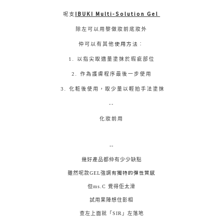
IBUKI Multi-Solution Gel
呢支
除左可以用黎做妝前底妝外
使用方法︰
仲可以有其他
1. 以指尖取適量塗抹於瑕疵部位
2. 作為護膚程序最後一步使用
3. 化粧後使用，取少量以輕拍手法塗抹
--
化妝前用
--
幾好產品都仲有少少缺點
有獨特的彈性質感
雖然呢款GEL強調
但ms.C 覺得佢太滑
試用果陣想住影相
查左上面就「SIR」左落地