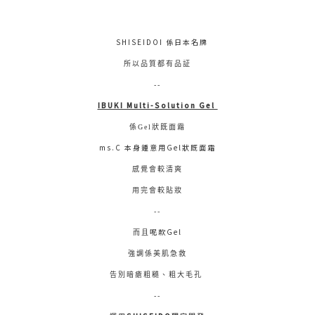
SHISEIDOI 係日本名牌
所以品質都有品証
--
IBUKI Multi-Solution Gel
係Gel狀既面霜
ms.C 本身鍾意用Gel狀既面霜
感覺會較清爽
用完會較貼妝
--
呢款Gel
而且
強調係美肌急救
告別暗瘡粗糙、粗大毛孔
--