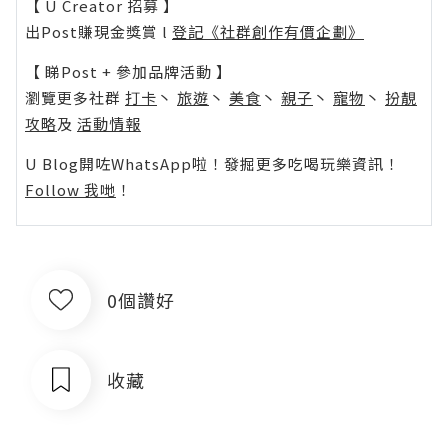
【 U Creator 招募 】
出Post賺現金獎賞 l
登記《社群創作有價企劃》
【 睇Post + 參加品牌活動 】
瀏覽更多社群
打卡
丶
旅遊
丶
美食
丶
親子
丶
寵物
丶
扮靚
攻略
及
活動情報
U Blog開咗WhatsApp啦！發掘更多吃喝玩樂資訊！
Follow 我哋
！
0個讚好
收藏