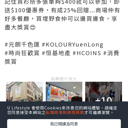
記住買衫搭多張單夠$400就可以參加，即
送$100優惠券，有成25%回贈...商場仲有
好多餐廳，買埋野食仲可以邊買邊食，享
盡大獎賞😍
#元朗千色匯 #KOLOURYuenLong
#時尚狂歡賞 #恒基地產 #HCOINS #消費
獎賞
點擊圖片放大
+10
U Lifestyle 會使用Cookies來改善您的網站體驗，請確定
您同意接受本網站之
私隱政策和使用條款
才可繼續瀏覽。
我已閱讀及同意