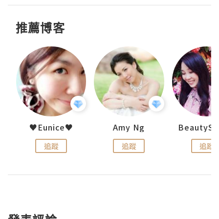
推薦博客
h 夏沫
♥Eunice♥
Amy Ng
追蹤
追蹤
追蹤