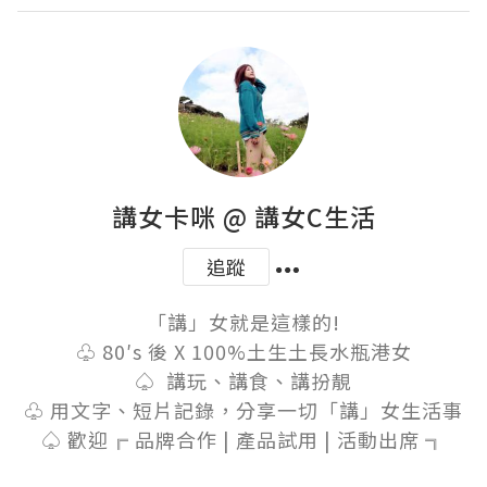
講女卡咪 @ 講女C生活
追蹤
​「講」女就是這樣的!

♧ 80′s 後 X 100%土生土長水瓶港女

♤  講玩、講食、講扮靚

♧ 用文字、短片記錄，分享一切「講」女生活事

♤ 歡迎╔ 品牌合作 | 產品試用 | 活動出席 ╗