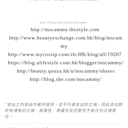
--
Blog:
http://blogs.elle.com.hk/mscammy/
http://mscammy.theztyle.com
http://www.beautyexchange.com.hk/blog/mscam
my
http://www.mycossip.com/zh-HK/blog/all/19207
https://blog.ulifestyle.com.hk/blogger/mscammy/
http://beauty.qooza.hk/u/mscammy/shares
http://blog.she.com/mscamm
y/
*本站之內容由作者所提供，並不代表本站的立場。因此本站對
所有博客的立場、真實性、準確性及完整性不負任何法律責
任。