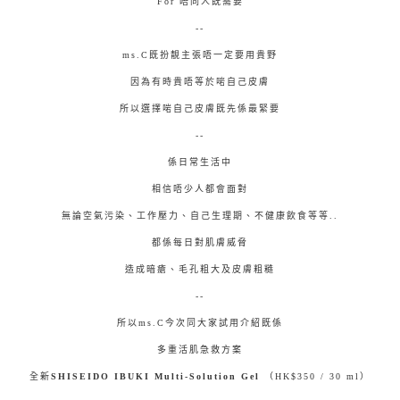
For 唔同人既需要
--
ms.C既扮靚主張唔一定要用貴野
因為有時貴唔等於啱自己皮膚
所以選擇啱自己皮膚既先係最緊要
--
係日常生活中
相信唔少人都會面對
無論空氣污染、工作壓力、自己生理期、不健康飲食等等..
都係每日對肌膚威脅
造成暗瘡、毛孔粗大及皮膚粗糙
--
所以ms.C今次同大家試用介紹既係
多重活肌急救方案
全新
SHISEIDO
IBUKI Multi-Solution Gel
（HK$350 / 30 ml）