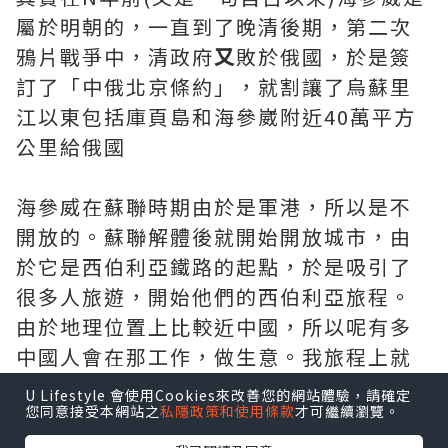
屬於明朝的，一直到了晚清後期，第二次
鴉片戰爭中，清政府
又
敗於俄國，於是簽
訂了「中俄北京條約」，就割讓了烏蘇里
江以東包括庫頁島和海參崴附近40萬平方
公里給俄國
海參威在蘇聯時期由於是軍港，所以是不
開放的。蘇聯解體後就開始開放城市，由
於它是西伯利亞鐵路的起點，於是吸引了
很多人旅遊，開始他們的西伯利亞旅程。
由於地理位置上比較近中國，所以呢有多
中國人會在那工作，做生意。我旅程上就
遇到很多中國人去那做礦工
U Lifestyle 會使用Cookies來改善您的網站體驗，請確定
您同意接受本網站之
私隱政策和使用條款
才可繼續瀏覽。