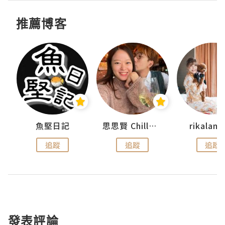
推薦博客
urnal
魚堅日記
思思賢 ChillMyBabe
rikala
追蹤
追蹤
追蹤
發表評論