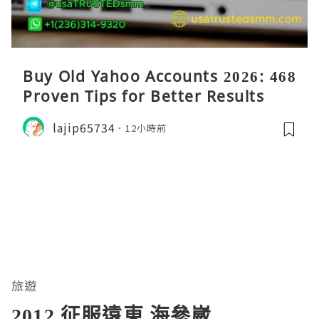
Buy Old Yahoo Accounts 2026: 468
Proven Tips for Better Results
lajip65734
12小時前
旅遊
2012 征服遠東 海參崴