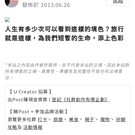
追蹤
發佈於 2013.06.26
人生有多少次可以看到這樣的境色？旅行
就是這樣，為我們短暫的生命，添上色彩
*本站之內容由作者所提供，並不代表本站的立場。因此本站對
所有博客的立場、真實性、準確性及完整性不負任何法律責
任。
【 U Creator 招募 】
出Post賺現金獎賞 l
登記《社群創作有價企劃》
【 睇Post + 參加品牌活動 】
瀏覽更多社群
打卡
丶
旅遊
丶
美食
丶
親子
丶
寵物
丶
扮靚
攻略
及
活動情報