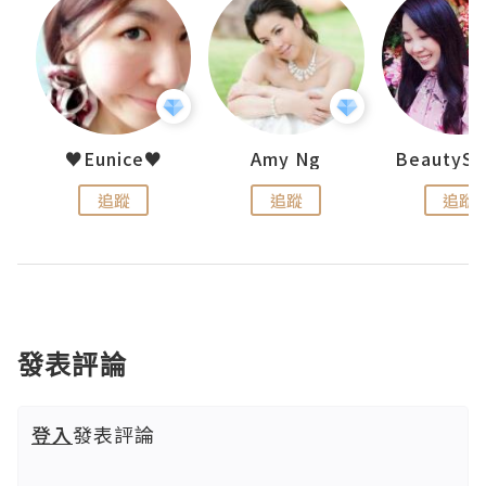
h 夏沫
♥Eunice♥
Amy Ng
追蹤
追蹤
追蹤
發表評論
登入
發表評論