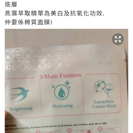
底層
燕窩萃取精華為美白及抗氧化功效.
仲要係棉質面膜!