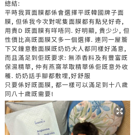
總結:
平時我買面膜都係會選擇平既韓國牌子面
膜, 但係我今次對呢隻面膜都有點兒好奇,
用貴D 既面膜有咩唔同. 好明顯, 貴少少, 但
性價比高既面膜又多一個選擇. 連同一屋簷
下又鐘意敷面膜既奶奶大人都同樣好滿意,
而且滿足到佢既要求: 無添香料及有豐富既
保濕精華, 仲有燕窩萃取精華係佢既意外收
穫. 奶奶話手腳都敷埋,好舒服
只要係好既面膜, 都一樣可以滿足到十八歲
同八十歲既需要!