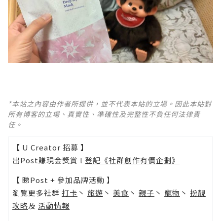
*本站之內容由作者所提供，並不代表本站的立場。因此本站對
所有博客的立場、真實性、準確性及完整性不負任何法律責
任。
【 U Creator 招募 】
出Post賺現金獎賞 l
登記《社群創作有價企劃》
【 睇Post + 參加品牌活動 】
瀏覽更多社群
打卡
丶
旅遊
丶
美食
丶
親子
丶
寵物
丶
扮靚
攻略
及
活動情報