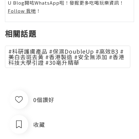
U Blog開咗WhatsApp啦！發掘更多吃喝玩樂資訊！
Follow 我哋
！
相關話題
#科硏護膚產品 #保濕DoubleUp #高效B3 #
美白去斑去黃 #香港製造 #安全無添加 #香港
科技大學引證 #30亳升精華
0個讚好
收藏