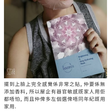
擺到上臉上完全感覺係非常之貼, 仲要係無
添加香料, 所以屋企有器官敏感既家人用佢
都唔怕, 而且仲俾多左個選俾唔同年紀既用
家用.