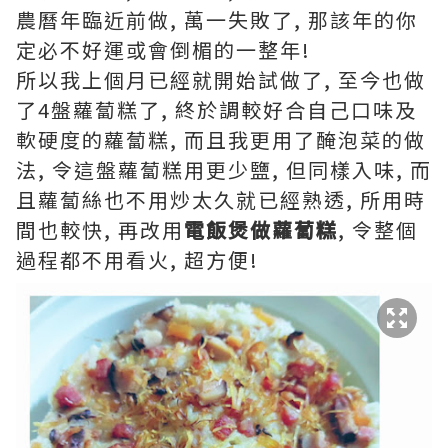
農曆年臨近前做, 萬一失敗了, 那該年的你
定必不好運或會倒楣的一整年!
所以我上個月已經就開始試做了, 至今也做
了4盤蘿蔔糕了, 終於調較好合自己口味及
軟硬度的蘿蔔糕, 而且我更用了醃泡菜的做
法, 令這盤蘿蔔糕用更少鹽, 但同樣入味, 而
且蘿蔔絲也不用炒太久就已經熟透, 所用時
間也較快, 再改用
電飯煲做蘿蔔糕
, 令整個
過程都不用看火, 超方便!