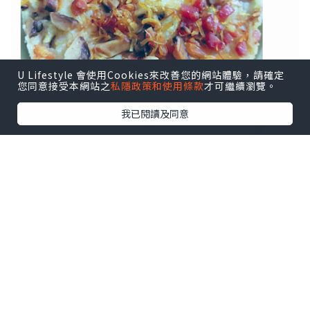
U Lifestyle 會使用Cookies來改善您的網站體驗，請確定
您同意接受本網站之
私隱政策和使用條款
才可繼續瀏覽。
我已閱讀及同意
[材料2-3人份量]
~ 白蘿蔔 (1個, 約重910G)
~ 粘米粉 (140G)
~ 粟粉 (30G)