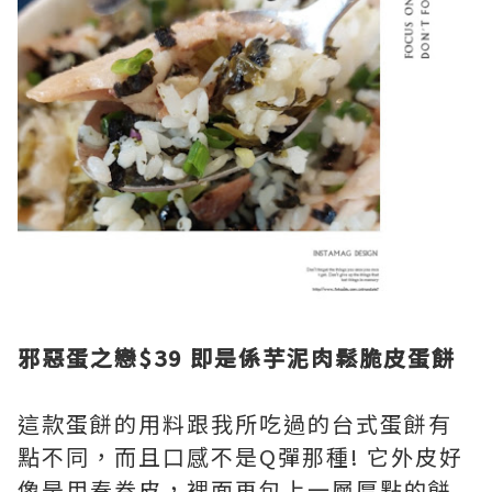
邪惡蛋之戀$39 即是係芋泥肉鬆脆皮蛋餅
這款蛋餅的用料跟我所吃過的台式蛋餅有
點不同，而且口感不是Q彈那種! 它外皮好
像是用春卷皮，裡面再包上一層厚點的餅