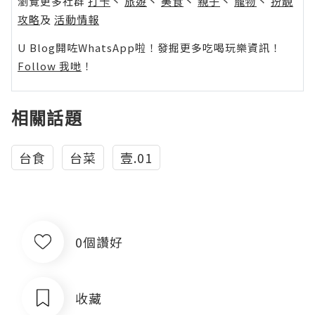
瀏覽更多社群
打卡
丶
旅遊
丶
美食
丶
親子
丶
寵物
丶
扮靚
攻略
及
活動情報
U Blog開咗WhatsApp啦！發掘更多吃喝玩樂資訊！
Follow 我哋
！
相關話題
台食
台菜
壹.01
0個讚好
收藏