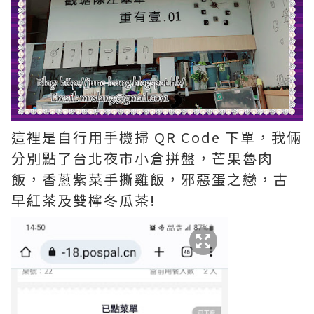
這裡是自行用手機掃 QR Code 下單，我倆
分別點了台北夜市小倉拼盤，芒果魯肉
飯，香蔥紫菜手撕雞飯，邪惡蛋之戀，古
早紅茶及雙檸冬瓜茶!