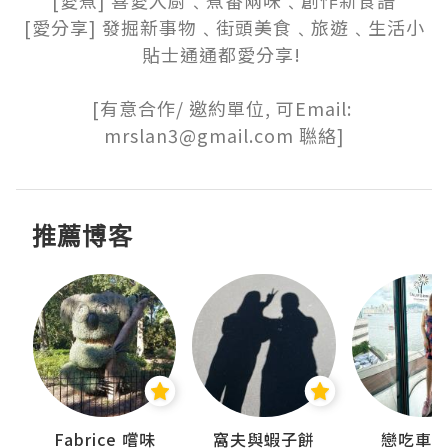
[愛煮] 喜愛入廚﹑煮番兩味﹑創作新食譜

[愛分享] 發掘新事物﹑街頭美食﹑旅遊﹑生活小
貼士通通都愛分享! 

[有意合作/ 邀約單位, 可Email: 
mrslan3@gmail.com 聮絡]
推薦博客
Fabrice 嚐味
窩夫與蝦子餅
戀吃車