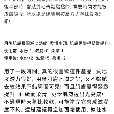
後半部時
,
會感質地帶點黏黏的
,
需要時間才能被
皮膚吸收
,
所以還是建議用按壓方式塗抺最為理
想
!
用後肌膚瞬間減淡幼紋
,
柔滑水潤
,
肌膚更變得緊緻提升
!
使用前
:
水份
-1,
滋潤
+0,
柔嫩
-1
使用後
:
水份
+2,
滋潤
+5,
柔嫩
+2
用了一段時間
,
真的很喜歡這件產品
,
質地
滲透力很好
,
用後肌膚水潤之餘
,
又不黏膩
,
去紋效果不錯瞬間可見
!
而且肌膚變得緊緻
提升
,
細緻而柔滑
,
更令肌膚透出光亮感
!
不過現時天氣比較乾
,
可能塗完它會感滋潤
度不夠
,
還是建議再塗加面霜使用
,
鎖住水