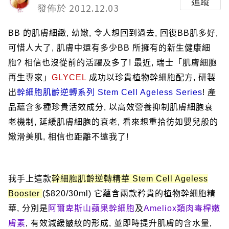
追蹤
發佈於 2012.12.03
BB
的肌膚細緻
,
幼嫩
,
令人想回到過去
,
回復
BB
肌多好
,
可惜人大了
,
肌膚中還有多少
BB
所擁有的新生健康細
胞
?
相信也沒從前的活躍及多了
!
最近
,
瑞士「肌膚細胞
再生專家」
GLYCEL
成功以
珍貴植物
幹細胞配方
,
研製
出
幹細胞肌齡逆轉系列
Stem Cell Ageless Series
!
產
品蘊含多種珍貴活效成分
,
以高效營養抑制肌膚細胞衰
老機制
,
延緩肌膚細胞的衰老
,
看來想重拾彷如嬰兒般的
嫩滑美肌
,
相信也距離不遠我了
!
我手上這款
幹細胞肌齡逆轉精華
Stem Cell Ageless
Booster
($820/30ml)
它蘊含兩款矜貴的植物幹細胞精
華
,
分別是
阿爾卑斯山蘋果幹細胞
及
Ameliox
類肉毒桿嫩
膚素
,
有效減緩皺紋的形成
,
並即時提升肌膚的含水量
,