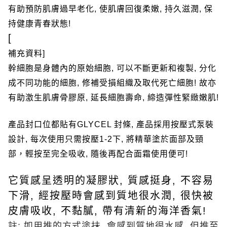
有助預防肌膚過早老化
,
使肌膚回復柔嫩
,
持久滋潤
,
保
持健康青春狀態
!
[
補充資料
]
幹細胞是身體內的原始細胞
,
可以不斷更新和複製
,
分化
成不同功能的細胞
,
修補受損組織及取代死亡細胞
!
故亦
有助激生肌膚骨膠原
,
延長細胞壽命
,
締造彈性緊緻嫩肌
!
產品封口位都貼有
GLYCEL
封條
,
產品採用按壓式泵裝
設計
,
每次使用只需按壓
1-2
下
,
將精華塗於面部及頸
部，輕按至完全吸收
,
隨後再配合面霜使用便可
!
它質感呈透明的凝膠狀
,
質感挺身
,
不容易
下滑
,
經按壓時會感到質地很水潤
,
很快被
皮膚吸收
,
不黏膩
,
帶有清新的海洋香氣
!
註
:
如用推的方式塗抺
,
會感到質地很水感
,
但推至