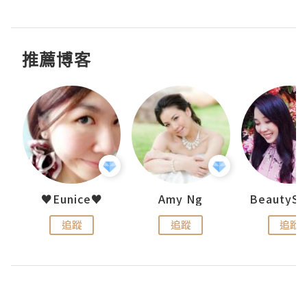
推薦博客
h 夏沫
♥Eunice♥
Amy Ng
追蹤
追蹤
追蹤