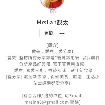
MrsLan靚太
追蹤
[簡介]

愛美﹑愛煮﹑愛分享!

[愛美] 堅持所有分享都是"親身試用後, 以我膚質
分析產品好與壞, 寫下真實用後感!

[愛煮] 喜愛入廚﹑煮番兩味﹑創作新食譜

[愛分享] 發掘新事物﹑街頭美食﹑旅遊﹑生活小
貼士通通都愛分享! 

[有意合作/ 邀約單位, 可Email: 
mrslan3@gmail.com 聮絡]