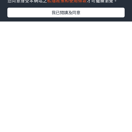
您同意接受本網站之
私隱政策和使用條款
才可繼續瀏覽。
我已閱讀及同意
[材料2-3人份量]
~ 白蘿蔔 (1個, 約重910G)
~ 粘米粉 (140G)
~ 粟粉 (30G)
~ 冬菇 (4-5粒, 切小粒)
~ 臘腸 (1條, 切小粒)
~ 蝦米 (1把, 切粒)
~ 中干貝 (4-5粒, 撕成絲)