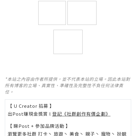
*本站之內容由作者所提供，並不代表本站的立場。因此本站對
所有博客的立場、真實性、準確性及完整性不負任何法律責
任。
【 U Creator 招募 】
出Post賺現金獎賞 l
登記《社群創作有價企劃》
【 睇Post + 參加品牌活動 】
瀏覽更多社群
打卡
丶
旅遊
丶
美食
丶
親子
丶
寵物
丶
扮靚