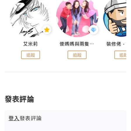
點滴
艾米莉
儍媽媽與兩隻小魔怪之家
追蹤
追蹤
追蹤
發表評論
登入
發表評論