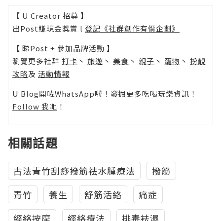
【 U Creator 招募 】
出Post賺現金獎賞 l
登記《社群創作有價企劃》
【 睇Post + 參加品牌活動 】
瀏覽更多社群
打卡
丶
旅遊
丶
美食
丶
親子
丶
寵物
丶
扮靚
攻略
及
活動情報
U Blog開咗WhatsApp啦！發掘更多吃喝玩樂資訊！
Follow 我哋
！
相關話題
古法青竹刮痧撥筋祛水腫療法
撥筋
青竹
養生
舒筋活絡
痛症
經絡按摩
經絡療法
排毒袪濕