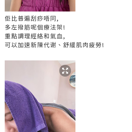
佢比普遍刮痧唔同,
多左撥筋呢個療法架!
重點調理經絡和氣血,
可以加速新陳代谢、舒緩肌肉疲勞!