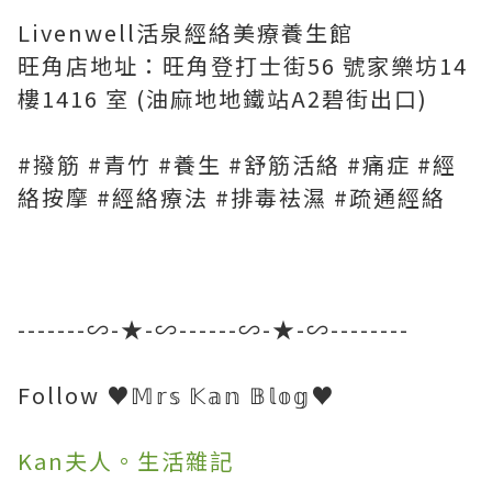
Livenwell活泉經絡美療養生館
旺角店地址：旺角登打士街56 號家樂坊14
樓1416 室 (油麻地地鐵站A2碧街出口)
#撥筋 #青竹 #養生 #舒筋活絡 #痛症 #經
絡按摩 #經絡療法 #排毒袪濕 #疏通經絡
-------∽-★-∽------∽-★-∽--------
Follow ♥𝕄𝕣𝕤 𝕂𝕒𝕟 𝔹𝕝𝕠𝕘♥
Kan夫人。生活雜記