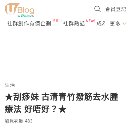
會員登記
社群創作有價企劃
社群熱話
成為U Creato
更多
生活
★刮痧妹 古清青竹撥筋去水腫
療法 好唔好？★
瀏覽次數:483