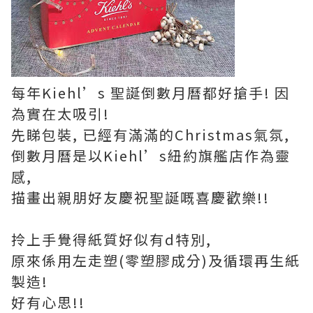
每年Kiehl’s 聖誕倒數月曆都好搶手! 因
為實在太吸引!
先睇包裝, 已經有滿滿的Christmas氣氛,
倒數月曆是以Kiehl’s紐約旗艦店作為靈
感,
描畫出親朋好友慶祝聖誕嘅喜慶歡樂!!
拎上手覺得紙質好似有d特別,
原來係用左走塑(零塑膠成分)及循環再生紙
製造!
好有心思!!