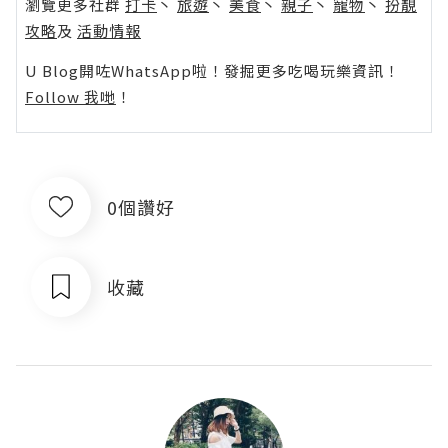
瀏覽更多社群
打卡
丶
旅遊
丶
美食
丶
親子
丶
寵物
丶
扮靚
攻略
及
活動情報
U Blog開咗WhatsApp啦！發掘更多吃喝玩樂資訊！
Follow 我哋
！
0個讚好
收藏