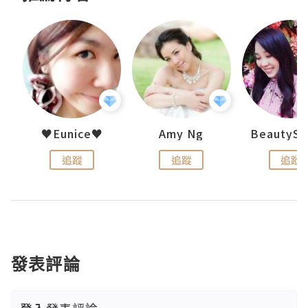
h 夏沫
♥Eunice♥
Amy Ng
追蹤
追蹤
追蹤
發表評論