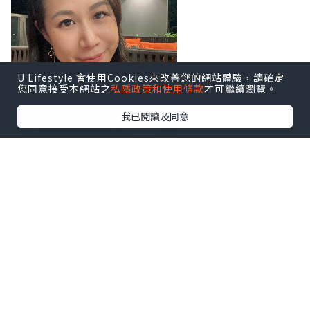
U Lifestyle 會使用Cookies來改善您的網站體驗，請確定
您同意接受本網站之
私隱政策和使用條款
才可繼續瀏覽。
我已閱讀及同意
水霧眉嘅效果非常自然,
唔似傳統紋眉咁一條條咁死板,
佢係用一種漸層嘅技術
令眉毛看落去有立體感
真係好自然好有神!!
加上, 香港天氣實在太熱,