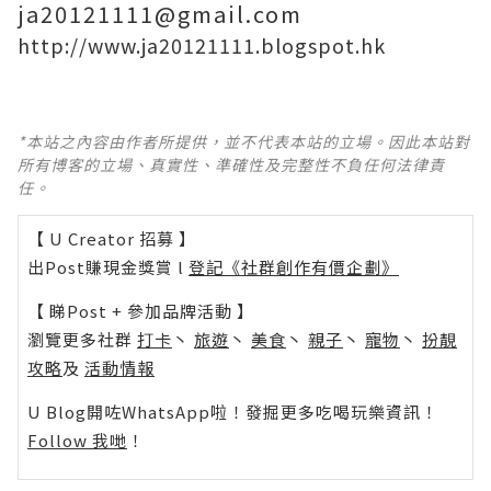
ja20121111@gmail.com
http://www.ja20121111.blogspot.hk
*本站之內容由作者所提供，並不代表本站的立場。因此本站對
所有博客的立場、真實性、準確性及完整性不負任何法律責
任。
【 U Creator 招募 】
出Post賺現金獎賞 l
登記《社群創作有價企劃》
【 睇Post + 參加品牌活動 】
瀏覽更多社群
打卡
丶
旅遊
丶
美食
丶
親子
丶
寵物
丶
扮靚
攻略
及
活動情報
U Blog開咗WhatsApp啦！發掘更多吃喝玩樂資訊！
Follow 我哋
！