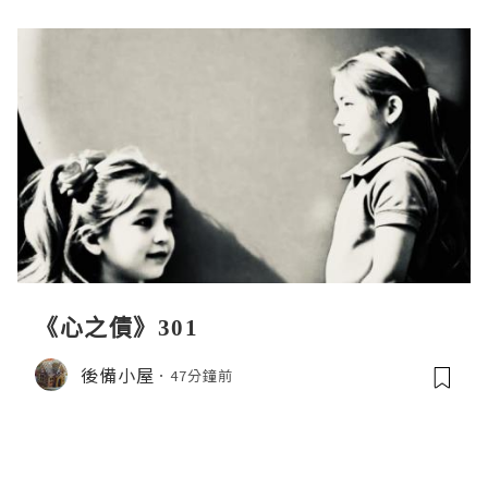
《心之債》301
後備小屋
47分鐘前