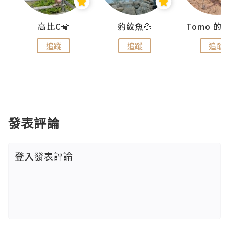
)
高比C🐒
豹紋魚💦
追蹤
追蹤
追蹤
發表評論
登入
發表評論