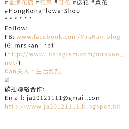
#
香港花店
#
花束
#
訂花
#送花 #買花
#HongKongFlowerShop
* * * * * *
Follow:
FB:
www.facebook.com/MrsKan.blog
IG: mrskan_net
(
http://www.instagram.com/mrskan_
net/
)
Kan夫人。生活雜記
歡迎聯絡合作:
Email: ja20121111@gmail.com
http://www.ja20121111.blogspot.hk