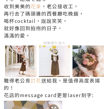
收到美美的
花束
，老公接收工，
再行去了碼頭邊的西餐廳吃晚飯，
喝杯cocktail，說說笑笑，
就好像回到拍拖的日子，
滿滿的愛。
點擊圖片放大
難得老公肯
訂花
送給我，是值得高度表揚
的！
花店的message card更是laser刻字: