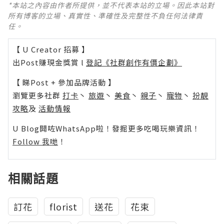
*本站之內容由作者所提供，並不代表本站的立場。因此本站對
所有博客的立場、真實性、準確性及完整性不負任何法律責
任。
【 U Creator 招募 】
出Post賺現金獎賞 l
登記《社群創作有價企劃》
【 睇Post + 參加品牌活動 】
瀏覽更多社群
打卡
丶
旅遊
丶
美食
丶
親子
丶
寵物
丶
扮靚
攻略
及
活動情報
U Blog開咗WhatsApp啦！發掘更多吃喝玩樂資訊！
Follow 我哋
！
相關話題
訂花
florist
送花
花束