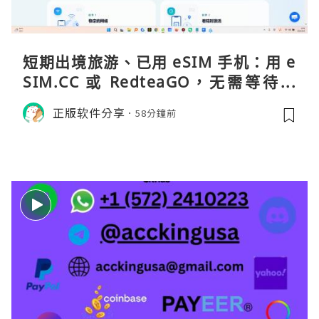
短期出境旅游、已用 eSIM 手机：用 e
SIM.CC 或 RedteaGO，无需等待收
货。需要“当地号码 + 通话短信”（如
正版软件分享
58分鐘前
打车、外卖、客户联络）：优先 Redt
eaGO（明确提供通话短信套餐）。长