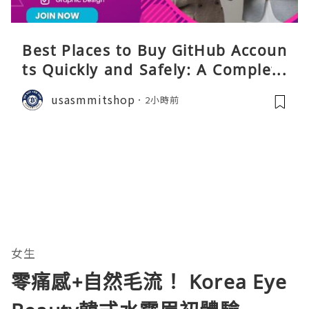
Best Places to Buy GitHub Accoun
ts Quickly and Safely: A Complete
Guide
usasmmitshop
2小時前
女生
零痛感+自然毛流！ Korea Eye