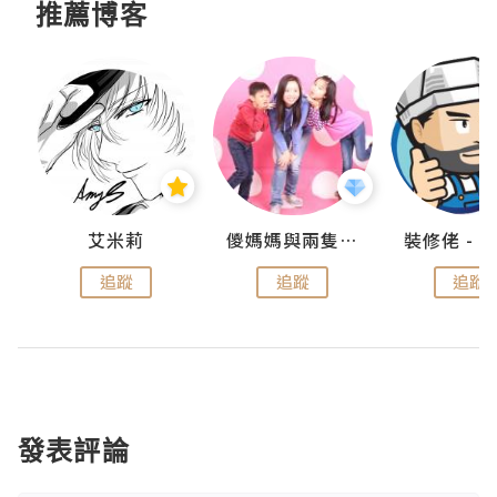
推薦博客
點滴
艾米莉
儍媽媽與兩隻小魔怪之家
追蹤
追蹤
追蹤
發表評論