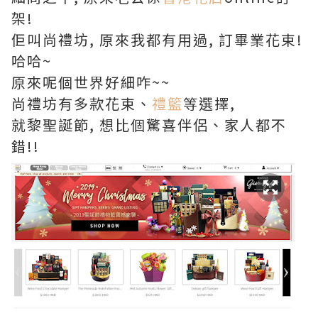
架!
佢叫尚禮坊, 原來我都有用過, 訂畢業花束!
哈哈~
原來呢個世界好細咋~~
尚禮坊有多款花束、
禮籃
等選擇,
就黎聖誕節, 想比個驚喜伴侶、家人都不
錯!!