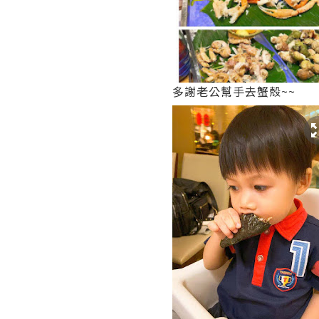
多謝老公幫手去蟹殼~~