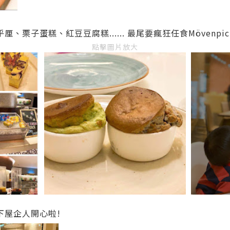
、栗子蛋糕、紅豆豆腐糕...... 最尾要瘋狂任食Mövenpick
點擊圖片放大
下屋企人開心啦!