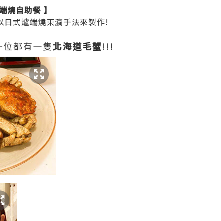
端燒自助餐 】
以日式爐端燒東瀛手法來製作!
一位都有一隻
北海道毛蟹
!!!