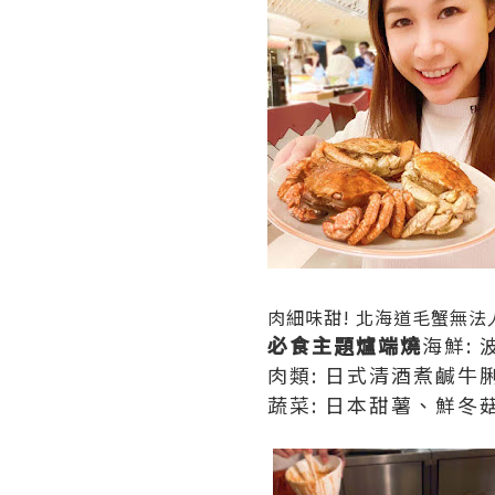
肉細味甜! 北海道毛蟹無法人
必食主題爐端燒
海鮮:
肉類: 日式清酒煮鹹
蔬菜: 日本甜薯、鮮冬