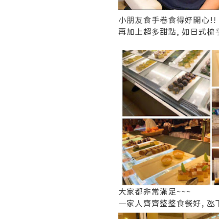
小朋友食手卷食得好開心!!
再加上超多甜點, 如日式梳乎厘
大家都非常滿足~~~
一家人齊齊整整食餐好, 氹