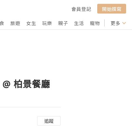
會員登記
開始撰寫
食
旅遊
女生
玩樂
親子
生活
寵物
行山
更多
打卡
! @ 柏景餐廳
追蹤