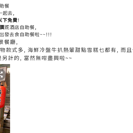
助餐
一起去,
以下免費
!
價
既酒店自助餐,
發去食自助餐啦~~!!!
景餐廳,
 食物款式多, 海鮮冷盤牛扒熱葷甜點雪糕乜都有, 而
是另計的, 當然無咁盡興啦~~