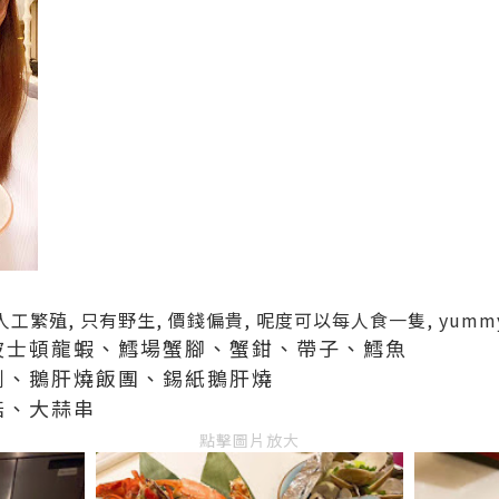
工繁殖, 只有野生, 價錢偏貴, 呢度可以每人食一隻, yummy
 波士頓龍蝦、鱈場蟹腳、蟹鉗、帶子、鱈魚
牛脷、鵝肝燒飯團、錫紙鵝肝燒
菇、大蒜串
點擊圖片放大