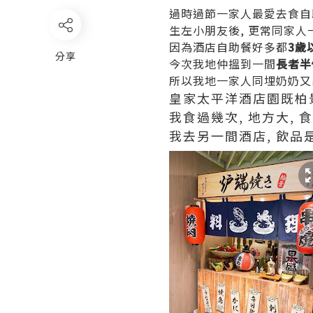
過時過節一家人最愛去食自
生左小朋友後, 更常同家人
因為酒店自助餐好多都
3歲
分享
今次我地仲搵到一間
長者半
所以我地一家人同埋奶奶又出
皇家太平洋酒店園既柏
我食過幾次, 地方大,
我去另一間酒店, 飲品