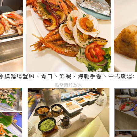
冰鎮鱈場蟹腳、青口、鮮蝦、海膽手卷、中式燉湯:
點擊圖片放大