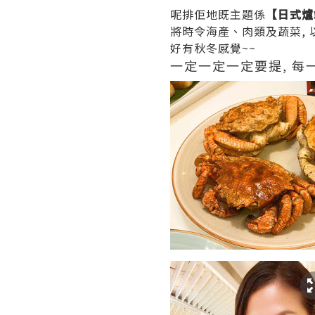
呢排佢地既主題係
【日式爐
將時令海產、肉類及蔬菜, 
好有秋冬感覺~~
一定一定一定要提, 每