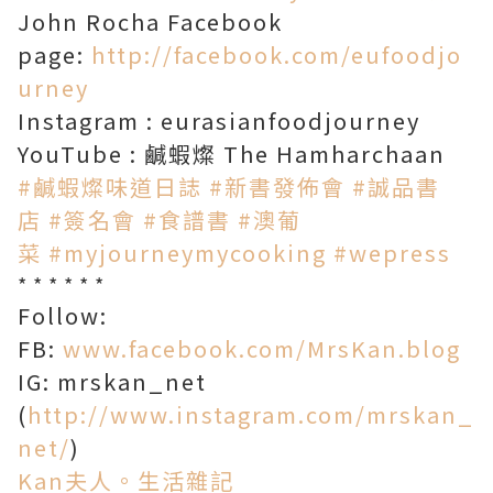
John Rocha Facebook
page:
http://facebook.com/eufoodjo
urney
Instagram : eurasianfoodjourney
YouTube : 鹹蝦燦 The Hamharchaan
#鹹蝦燦味道日誌
#新書發佈會
#誠品書
店
#簽名會
#食譜書
#澳葡
菜
#myjourneymycooking
#wepress
* * * * * *
Follow:
FB:
www.facebook.com/MrsKan.blog
IG: mrskan_net
(
http://www.instagram.com/mrskan_
net/
)
Kan夫人。生活雜記