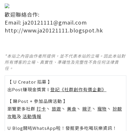
歡迎聯絡合作:
Email: ja20121111@gmail.com
http://www.ja20121111.blogspot.hk
*本站之內容由作者所提供，並不代表本站的立場。因此本站對
所有博客的立場、真實性、準確性及完整性不負任何法律責
任。
【 U Creator 招募 】
出Post賺現金獎賞 l
登記《社群創作有價企劃》
【 睇Post + 參加品牌活動 】
瀏覽更多社群
打卡
丶
旅遊
丶
美食
丶
親子
丶
寵物
丶
扮靚
攻略
及
活動情報
U Blog開咗WhatsApp啦！發掘更多吃喝玩樂資訊！