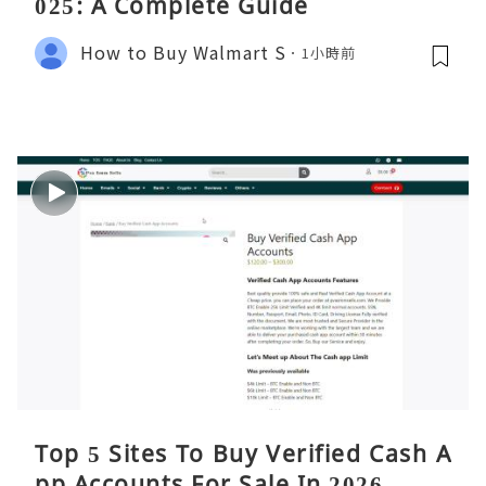
025: A Complete Guide
How to Buy Walmart S
1小時前
Top 5 Sites To Buy Verified Cash A
pp Accounts For Sale In 2026