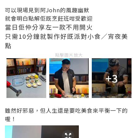
可以現場見到阿John的風趣幽默
就會明白點解佢既烹飪班咁受歡迎
當日佢仲分享左一款不用開火
只需10分鐘就製作好既派對小食／宵夜美
點
點擊圖片放大
+3
雖然好邪惡，但人生還是要吃美食來平衡一下的
喔！