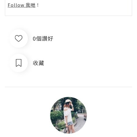
Follow 我哋
！
0個讚好
收藏