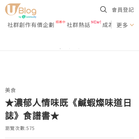
會員登記
社群創作有價企劃
社群熱話
成為U Creato
更多
美食
★濃郁人情味既《鹹蝦燦味道日
誌》食譜書★
瀏覽次數:575