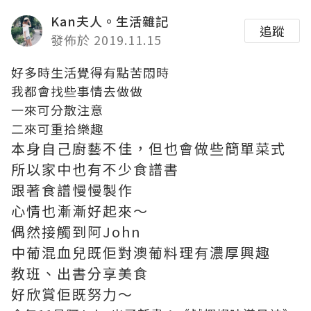
Kan夫人。生活雜記
追蹤
發佈於 2019.11.15
好多時生活覺得有點苦悶時
我都會找些事情去做做
一來可分散注意
二來可重拾樂趣
本身自己廚藝不佳，但也會做些簡單菜式
所以家中也有不少食譜書
跟著食譜慢慢製作
心情也漸漸好起來～
偶然接觸到阿John
中葡混血兒既佢對澳葡料理有濃厚興趣
教班、出書分享美食
好欣賞佢既努力～