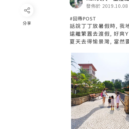
發佈於 2019.10.08
#回帶POST
分享
話說丁丁放暑假時, 我
遠離繁囂去渡假, 好爽Y
夏天去得愉景灣, 當然