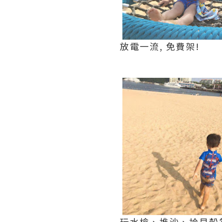
放電一流, 免費架!
玩水槍、堆沙、拾貝殼