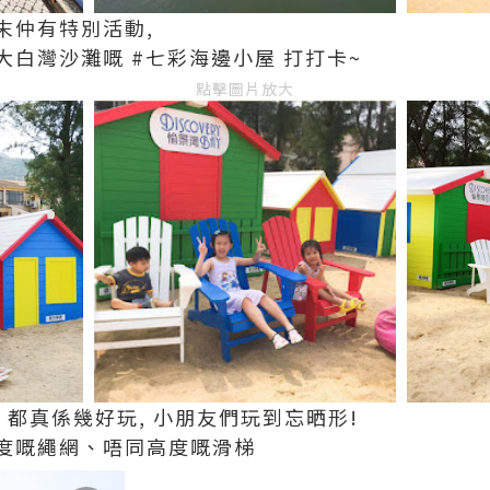
末仲有特別活動,
白灣沙灘嘅 #七彩海邊小屋 打打卡~
點擊圖片放大
 都真係幾好玩, 小朋友們玩到忘晒形!
度嘅繩網、唔同高度嘅滑梯