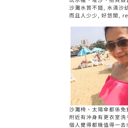
沙灘水質不錯, 水清沙幼
而且人少少, 好悠閒, r
沙灘椅、太陽傘都係免費
附近有沖身有更衣室洗
個人覺得都幾值得一去