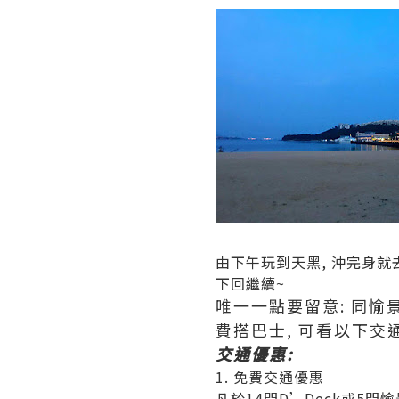
由下午玩到天黑, 沖完身就
下回繼續~
唯一一點要留意: 同愉景
費搭巴士, 可看以下交
交通優惠:
1. 免費交通優惠
凡於14間D’Deck或5