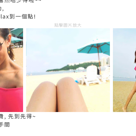
,
elax到一個點!
點擊圖片放大
, 先到先得~
手間
!