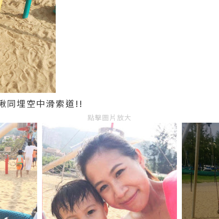
鞦同埋空中滑索道!!
點擊圖片放大