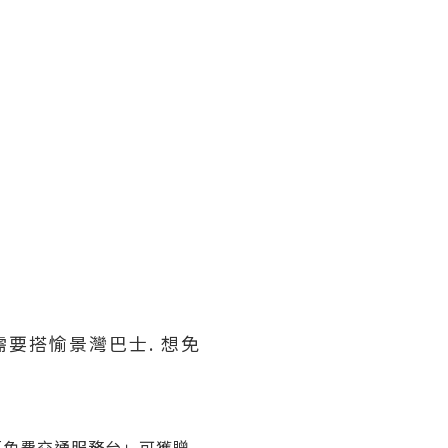
 需要搭愉景灣巴士. 想免
往「免費交通服務台」可獲贈