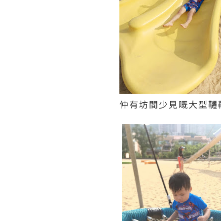
仲有坊間少見嘅大型韆