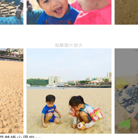
點擊圖片放大
當然唔少得啦~~