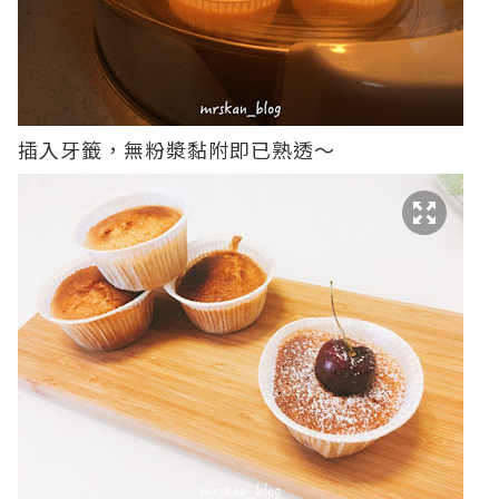
插入牙籤，無粉漿黏附即已熟透～