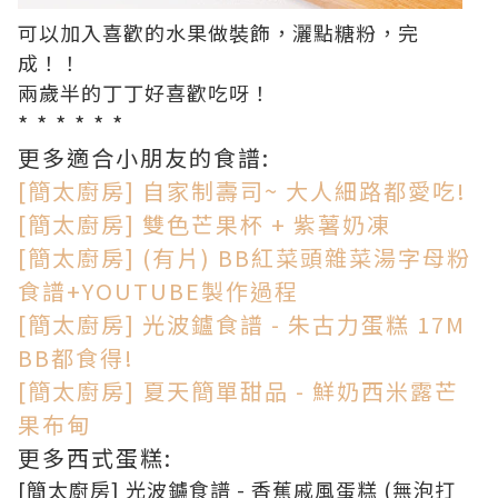
可以加入喜歡的水果做裝飾，灑點糖粉，完
成！！
兩歲半的丁丁好喜歡吃呀！
* * * * * *
更多適合小朋友的食譜:
[簡太廚房] 自家制壽司~ 大人細路都愛吃!
[簡太廚房] 雙色芒果杯 + 紫薯奶凍
[簡太廚房] (有片) BB紅菜頭雜菜湯字母粉
食譜+YOUTUBE製作過程
[簡太廚房] 光波鑪食譜 - 朱古力蛋糕 17M
BB都食得!
[簡太廚房] 夏天簡單甜品 - 鮮奶西米露芒
果布甸
更多西式蛋糕:
[簡太廚房] 光波鑪食譜 - 香蕉戚風蛋糕 (無泡打