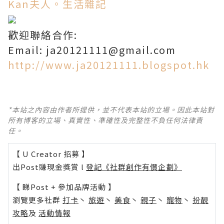
Kan夫人。生活雜記
歡迎聯絡合作:
Email: ja20121111@gmail.com
http://www.ja20121111.blogspot.hk
*本站之內容由作者所提供，並不代表本站的立場。因此本站對
所有博客的立場、真實性、準確性及完整性不負任何法律責
任。
【 U Creator 招募 】
出Post賺現金獎賞 l
登記《社群創作有價企劃》
【 睇Post + 參加品牌活動 】
瀏覽更多社群
打卡
丶
旅遊
丶
美食
丶
親子
丶
寵物
丶
扮靚
攻略
及
活動情報