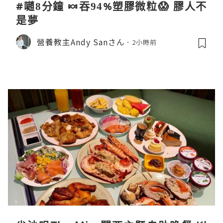
#𡁻8分鐘 🍬吞94%塑膠微粒😱 膠人不
是夢
營養教主Andy Sanさん
2小時前