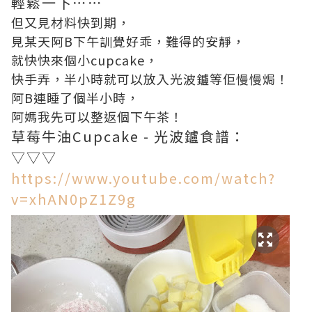
輕鬆一下⋯⋯
但又見材料快到期，
見某天阿B下午訓覺好乖，難得的安靜，
就快快來個小cupcake，
快手弄，半小時就可以放入光波鑪等佢慢慢焗！
阿B連睡了個半小時，
阿媽我先可以整返個下午茶！
草莓牛油Cupcake - 光波鑪食譜：
▽▽▽
https://www.youtube.com/watch?
v=xhAN0pZ1Z9g