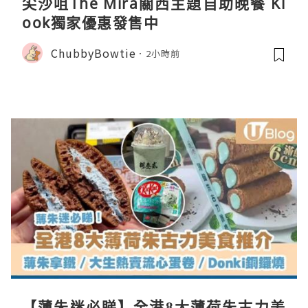
尖沙咀The Mira關西主題自助晚餐 Kl
ook獨家優惠發售中
ChubbyBowtie
2小時前
【薄朱迷必睇】全港8大薄荷朱古力美