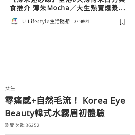
食推介 薄朱Mocha／大生熱賣爆漿蛋
卷／Donki銅鑼燒
U Lifestyle生活隨想
3小時前
女生
零痛感+自然毛流！ Korea Eye
Beauty韓式水霧眉初體驗
瀏覽次數:36352