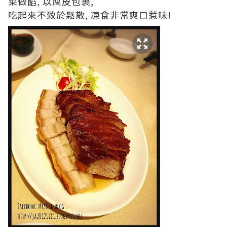
菜做餡, 以腐皮包裹,
吃起來不致於鬆散, 凍食非常爽口惹味!