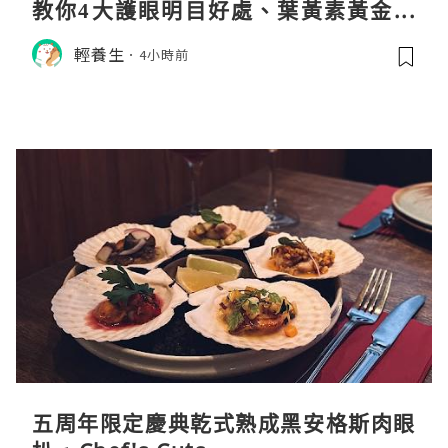
教你4大護眼明目好處、葉黃素黃金比
例與挑選秘訣
輕養生
4小時前
五周年限定慶典乾式熟成黑安格斯肉眼