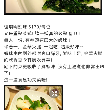
玻璃明蝦球 $170/每位
又是重點菜式! 這一道真的必點喔!!!!!
每人一份, 有拳頭這麼大的蝦球!!
伴著一片金華火腿, 一起吃, 超級好味~~
蝦球由內到外都咁爽口彈牙, 鮮味十足, 金華火腿
的咸香更令其層次昇華!
底下的菜更吸收了鮮蝦味, 沒有上湯煮也非常出味
了!
這一道真是功夫菜喔!