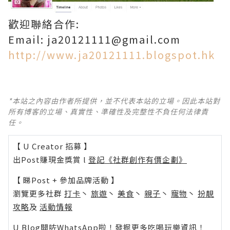
歡迎聯絡合作:
Email: ja20121111@gmail.com
http://www.ja20121111.blogspot.hk
*本站之內容由作者所提供，並不代表本站的立場。因此本站對
所有博客的立場、真實性、準確性及完整性不負任何法律責
任。
【 U Creator 招募 】
出Post賺現金獎賞 l
登記《社群創作有價企劃》
【 睇Post + 參加品牌活動 】
瀏覽更多社群
打卡
丶
旅遊
丶
美食
丶
親子
丶
寵物
丶
扮靚
攻略
及
活動情報
U Blog開咗WhatsApp啦！發掘更多吃喝玩樂資訊！