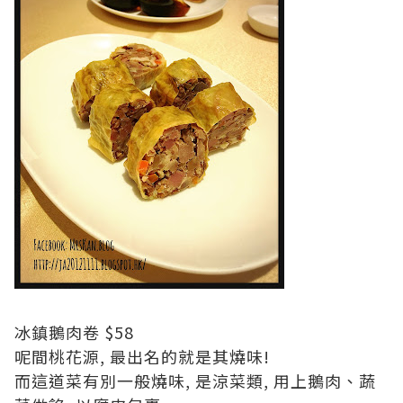
冰鎮鵝肉卷 $58
呢間桃花源, 最出名的就是其燒味!
而這道菜有別一般燒味, 是涼菜類, 用上鵝肉、蔬