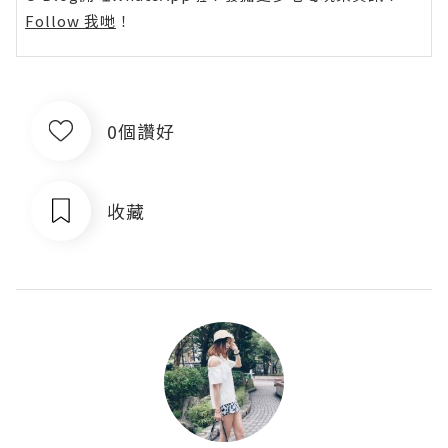
Follow 我哋
！
0個讚好
收藏