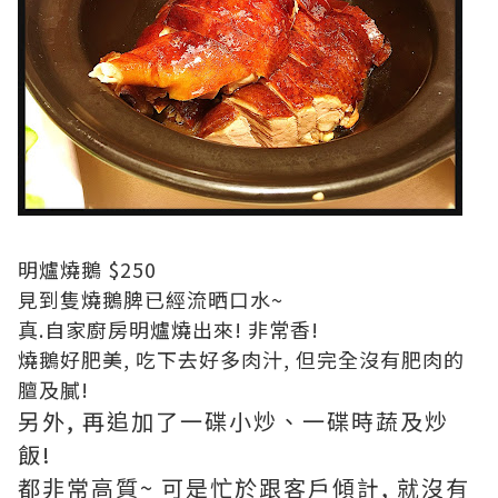
明爐燒鵝 $250
見到隻燒鵝脾已經流晒口水~
真.自家廚房明爐燒出來! 非常香!
燒鵝好肥美, 吃下去好多肉汁, 但完全沒有肥肉的
膻及膩!
另外, 再追加了一碟小炒、一碟時蔬及炒
飯!
都非常高質~ 可是忙於跟客戶傾計, 就沒有