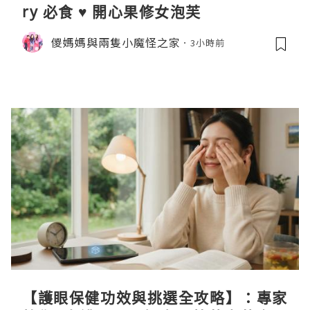
ry 必食 ♥ 開心果修女泡芙
儍媽媽與兩隻小魔怪之家
3小時前
【護眼保健功效與挑選全攻略】：專家