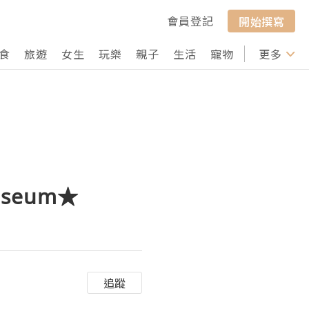
會員登記
開始撰寫
食
旅遊
女生
玩樂
親子
生活
寵物
行山
更多
打卡
useum★
追蹤