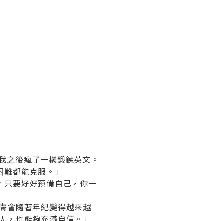
我之後瘋了一樣鍛鍊英文。
困難都能克服。」
。只要好好預備自己，你一
肌膚會隨著年紀變得越來越
示人，也能夠充滿自信。」