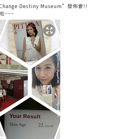
ange Destiny Museum”發佈會!!
~~~