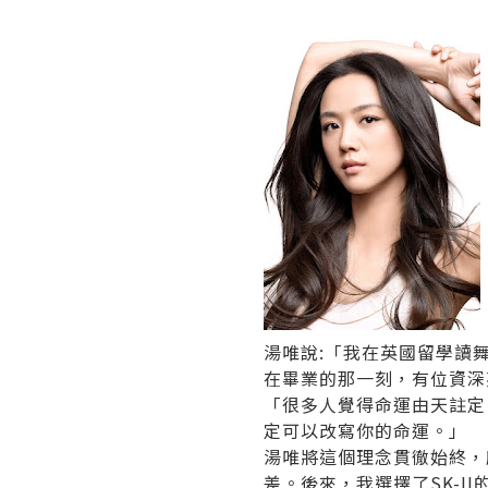
湯唯說:「我在英國留學讀
在畢業的那一刻，有位資深
「很多人覺得命運由天註定
定可以改寫你的命運。」
湯唯將這個理念貫徹始終，
差。後來，我選擇了SK-