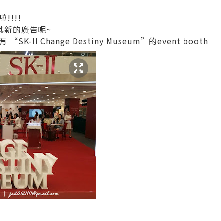
!!!!
其新的廣告呢~
II Change Destiny Museum”的event booth