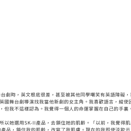
舞台劇時，英文根底很差，甚至被其他同學嘲笑有英語障礙，
英國舞台劇導演找我當他新劇的女主角。我喜歡語言，縱使
，但我不這樣認為。我覺得一個人的命運掌握在自己的手裏
所以她選用SK-II產品，去鎖住她的肌齡。「以前，我覺得
II的產品，鎖住我的肌齡，改寫了我肌膚。現在的我即使淡妝