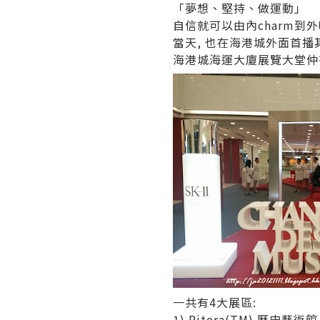
「夢想、堅持、做運動」
自信就可以由內charm到外啦
當天, 也在海港城外面首播
海港城海運大廈展覽大堂仲有 “SK-
一共有4大展區:
1) Pitera(TM) 歷史藝術館