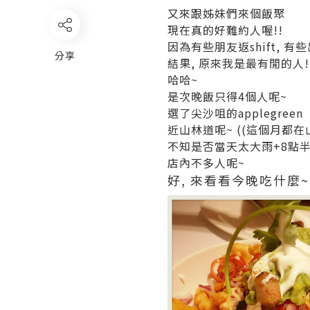
又來跟姊妹們來個飯聚
現在真的好難約人喔!!
因為有些朋友返shift, 有些出
分享
結果, 原來我是最有閒的人!! 
哈哈~
是次晚飯只得4個人呢~
選了尖沙咀的applegreen
近山林道呢~ ((這個月都在山林
不知是否當天太大雨+8點
店內不多人呢~
好, 來看看今晚吃什麼~