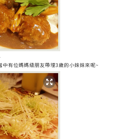
少
們當中有位媽媽級朋友帶埋3歲的小妹妹來呢~