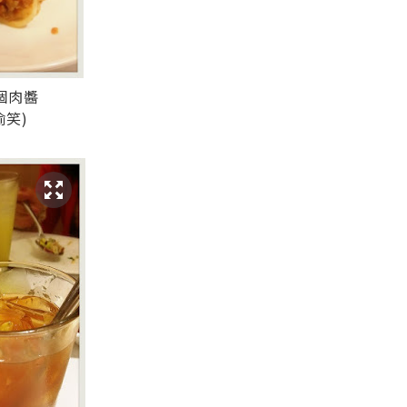
個肉醬
偷笑)