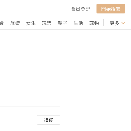
會員登記
開始撰寫
食
旅遊
女生
玩樂
親子
生活
寵物
行山
更多
打卡
追蹤