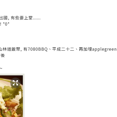
國, 有些要上堂......
*0*
道飯聚, 有7080BBQ、平成二十二、再加埋applegreen 
半後
~