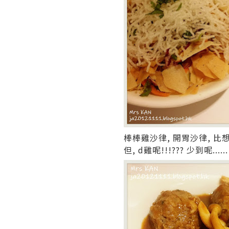
棒棒雞沙律, 開胃沙律, 比
但, d雞呢!!!??? 少到呢......