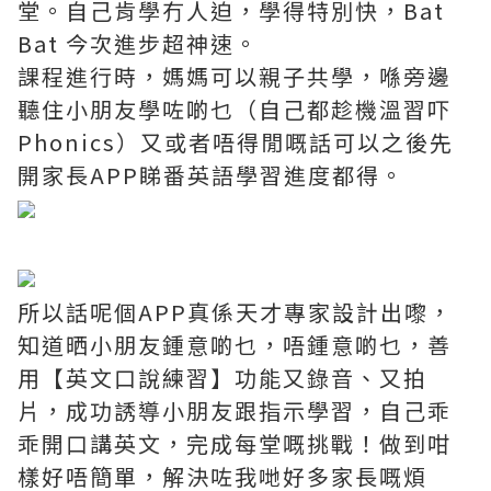
堂。自己肯學冇人迫，學得特別快，Bat
Bat 今次進步超神速。
課程進行時，媽媽可以親子共學，喺旁邊
聽住小朋友學咗啲乜（自己都趁機溫習吓
Phonics）又或者唔得閒嘅話可以之後先
開家長APP睇番英語學習進度都得。
所以話呢個APP真係天才專家設計出嚟，
知道晒小朋友鍾意啲乜，唔鍾意啲乜，善
用【英文口說練習】功能又錄音、又拍
片，成功誘導小朋友跟指示學習，自己乖
乖開口講英文，完成每堂嘅挑戰！做到咁
樣好唔簡單，解決咗我哋好多家長嘅煩