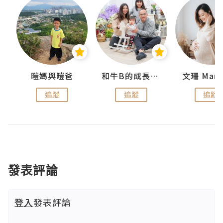
 Swan
暟媽與暟爸
和牛B的成長日記
文珊 ManS
追蹤
追蹤
追蹤
發表評論
登入
發表評論