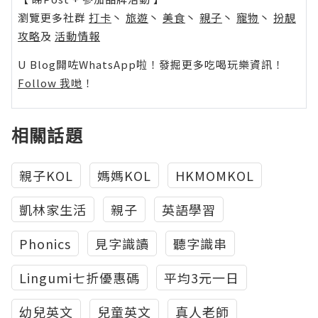
瀏覽更多社群
打卡
丶
旅遊
丶
美食
丶
親子
丶
寵物
丶
扮靚
攻略
及
活動情報
U Blog開咗WhatsApp啦！發掘更多吃喝玩樂資訊！
Follow 我哋
！
相關話題
親子KOL
媽媽KOL
HKMOMKOL
凱林家生活
親子
英語學習
Phonics
見字識讀
聽字識串
Lingumi七折優惠碼
平均3元一日
幼兒英文
兒童英文
真人老師