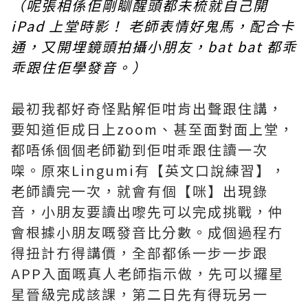
（呢張相係佢剛瞓醒頭都未梳就自己開
iPad 上堂時影！ 老師表情好鬼馬，配合卡
通，又開埋鏡頭拍攝小朋友，bat bat 都乖
乖跟住佢學發音。）
最初我都好奇怪點解佢咁肯出聲跟住講，
要知道佢成日上zoom、甚至面對面上堂，
都唔係個個老師勸到佢咁乖跟住讀一次
㗎。原來Lingumi有【英文口說練習】，
老師讀完一次，就會有個【咪】出現錄
音，小朋友要讀出嚟先可以完成挑戰，仲
會根據小朋友嘅發音比分數。成個過程冇
得扭計冇得講價，全部都係一步一步跟
APP入面嘅真人老師指示做，先可以攞星
星晉級完成該課，第二日先有得玩另一