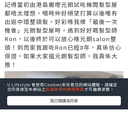
記得當初由港島搬嚟元朗試咗幾間髮型屋
都唔太理想，嗰時仲好絕望打算以後唯有
出返中環整頭髮。好彩喺我俾「最後一次
機會」元朗髮型屋時，遇到好好嘅髮型師
Ron，以後終於可以放心喺元朗salon整
頭！到而家我跟咗Ron已經8年，真係信心
保證。如果大家搵元朗髮型師，我真係大
推！
U Lifestyle 會使用Cookies來改善您的網站體驗，請確定
您同意接受本網站之
私隱政策和使用條款
才可繼續瀏覽。
我已閱讀及同意