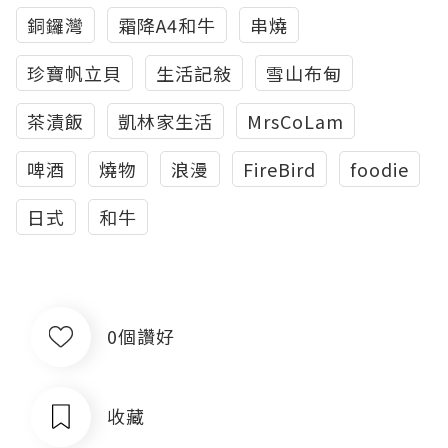
銅鑼灣
霜降A4和牛
串燒
珍寶帆立貝
生活記敍
雪山布甸
茶漬飯
凱林家生活
MrsCoLam
啤酒
燒物
浪漫
FireBird
foodie
日式
和牛
0個讚好
收藏