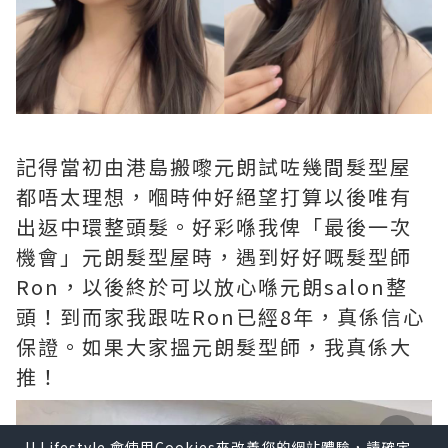
記得當初由港島搬嚟元朗試咗幾間髮型屋
都唔太理想，嗰時仲好絕望打算以後唯有
出返中環整頭髮。好彩喺我俾「最後一次
機會」元朗髮型屋時，遇到好好嘅髮型師
Ron，以後終於可以放心喺元朗salon整
頭！到而家我跟咗Ron已經8年，真係信心
保證。如果大家搵元朗髮型師，我真係大
推！
U Lifestyle 會使用Cookies來改善您的網站體驗，請確定