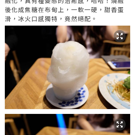
融化，真有種變態的治癒感，哈哈！燒融
後化成焦糖在布甸上，一軟一硬，甜香蛋
滑，冰火口感獨特，竟然絕配。