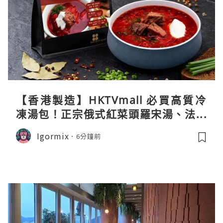
【香港製造】HKTVmall 必買高質冷
凍湯包！正宗俄式紅菜頭羅宋湯、法式
龍蝦濃湯與生酮膠原蛋白骨頭湯全攻略
Igormix
6分鐘前