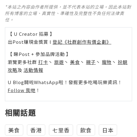
*本站之內容由作者所提供，並不代表本站的立場。因此本站對
所有博客的立場、真實性、準確性及完整性不負任何法律責
任。
【 U Creator 招募 】
出Post賺現金獎賞 l
登記《社群創作有價企劃》
【 睇Post + 參加品牌活動 】
瀏覽更多社群
打卡
丶
旅遊
丶
美食
丶
親子
丶
寵物
丶
扮靚
攻略
及
活動情報
U Blog開咗WhatsApp啦！發掘更多吃喝玩樂資訊！
Follow 我哋
！
相關話題
美食
香港
七里香
飲食
日本