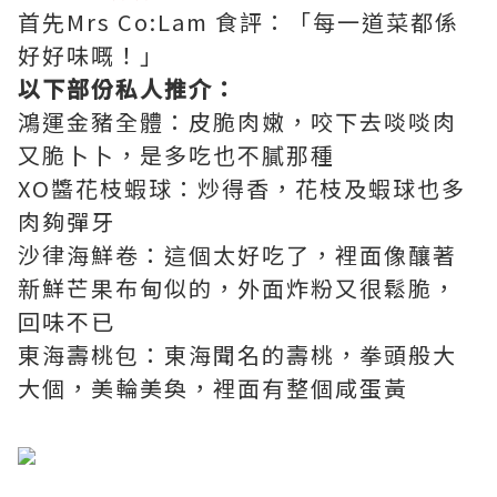
首先Mrs Co:Lam 食評：「每一道菜都係
好好味嘅！」
以下部份私人推介：
鴻運金豬全體：皮脆肉嫩，咬下去啖啖肉
又脆卜卜，是多吃也不膩那種
XO醬花枝蝦球：炒得香，花枝及蝦球也多
肉夠彈牙
沙律海鮮卷：這個太好吃了，裡面像釀著
新鮮芒果布甸似的，外面炸粉又很鬆脆，
回味不已
東海壽桃包：東海聞名的壽桃，拳頭般大
大個，美輪美奐，裡面有整個咸蛋黃