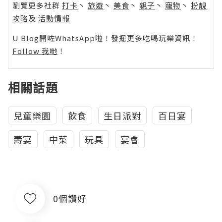
瀏覽更多社群
打卡
丶
旅遊
丶
美食
丶
親子
丶
寵物
丶
扮靚
攻略
及
活動情報
U Blog開咗WhatsApp啦！發掘更多吃喝玩樂資訊！
Follow 我哋
！
相關話題
兒童樂園
飲食
生日派對
百日宴
壽宴
中菜
玩具
宴會
0個讚好