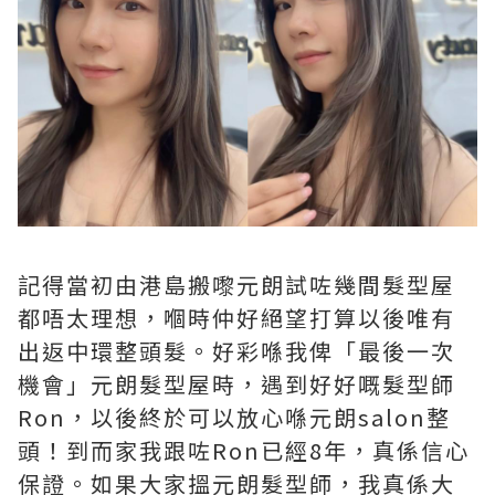
記得當初由港島搬嚟元朗試咗幾間髮型屋
都唔太理想，嗰時仲好絕望打算以後唯有
出返中環整頭髮。好彩喺我俾「最後一次
機會」元朗髮型屋時，遇到好好嘅髮型師
Ron，以後終於可以放心喺元朗salon整
頭！到而家我跟咗Ron已經8年，真係信心
保證。如果大家搵元朗髮型師，我真係大