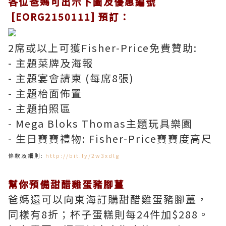
各位爸媽可出示下圖及優惠編號
[EORG2150111] 預訂：
2席或以上可獲Fisher-Price免費贊助:
- 主題菜牌及海報
- 主題宴會請柬 (每席8張)
- 主題枱面佈置
- 主題拍照區
- Mega Bloks Thomas主題玩具樂園
- 生日寶寶禮物: Fisher-Price寶寶度高尺
條款及細則:
http://bit.ly/2w3xdlg
幫你預備甜醋雞蛋豬腳薑
爸媽還可以向東海訂購甜醋雞蛋豬腳薑，
同樣有8折；杯子蛋糕則每24件加$288。