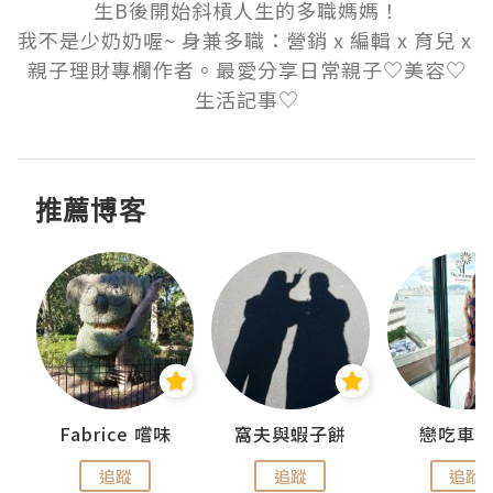
生B後開始斜槓人生的多職媽媽！

我不是少奶奶喔~ 身兼多職：營銷 x 編輯 x 育兒 x 
親子理財專欄作者。最愛分享日常親子♡美容♡
推薦博客
Fabrice 嚐味
窩夫與蝦子餅
戀吃車
追蹤
追蹤
追蹤