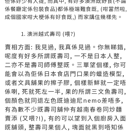
但係好少有人提, 而其中, 有好多澳洲既野食(不論
係餐廳定係包裝食品)都係極端難食既, (咁當然啦,
成個國家咁大梗係有好食既,) 而家講住幾樣先。
澳洲越式壽司 (喂?)
賣相方面: 我見過, 我真係見過。你無睇錯,
呢度有好多所謂既壽司, 一不是日本人整,
二亦不是壽司師傅整既。三單望個樣, 你可
能會以為佢係日本食店門口果的蠟造模型,
或者文具舖果的擦子膠, 個樣新鮮就一定唔
係喇, 死就死左一半, 果的所謂三文魚壽司,
個顏色就同退左色既迪迪尼nemo差唔多,
有為數不少既壽司舖仲有越南春卷同炒麵
賣添 (又喂?!), 有的可以望到入個廚房入面
既舖頭, 整壽司果個人, 塊面就黑到唔知係