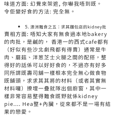
味道方面: 幻覺來架遮, 你嚇我唔到既。
令佢變好食的方法: 完全無。
5.
澳洲難食之五：求其麵包店的kidney批
賣相方面: 唔知大家有無食過本地bakery
的肉批，是鹹的， 香港一的西式cafe都有
（好似有些沙北劇飛都有得賣）通常是牛
肉、蘑菇、洋葱芝士火腿之間的配搭，整
得好的話係可以好好食的，不過亦有好多
同所謂既壽司舖一樣根本完全無心做食物
既舖頭，求求其其將的材料（或者其實無
材料囉）撩埋一疊就隊出個廚窗，其中一
樣非常容易整得難食既野就係kidney
pie.... Hea整+內臟，從來都不是一場有結
果的戀愛。