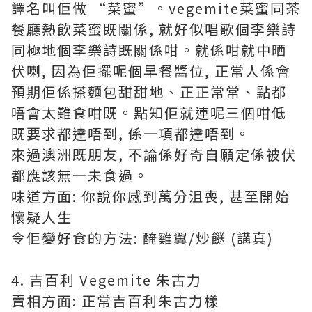
譯名叫佢做 “菜蜜”。vegemite菜蜜同茶
餐廳熱飲菜蜜既關係, 就好似唱歌個李樂詩
同極地個李樂詩既關係咁。就係咁就中晒
伏喇, 因為佢擺呢個早餐醬位, 正常人係會
預期佢係搽麵包甜甜地、正正常常、點都
唔會太難食咁既。點知佢就連呢三個咁低
既要求都達唔到, 係一項都達唔到。
來過澳洲既朋友, 不論係好奇自願定係被伏
都應該無一未食過。
味道方面: 你說你感到萬分沮喪, 甚至開始
懷疑人生
令佢變好食的方法: 醃雞翼/炒餸 (講真)
4. 吉百利 Vegemite 朱古力
賣相方面: 正常吉百利朱古力樣