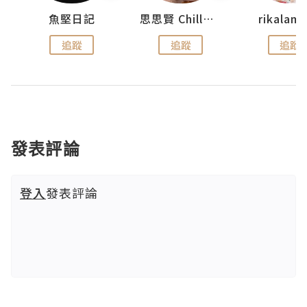
urnal
魚堅日記
思思賢 ChillMyBabe
rikala
追蹤
追蹤
追蹤
發表評論
登入
發表評論