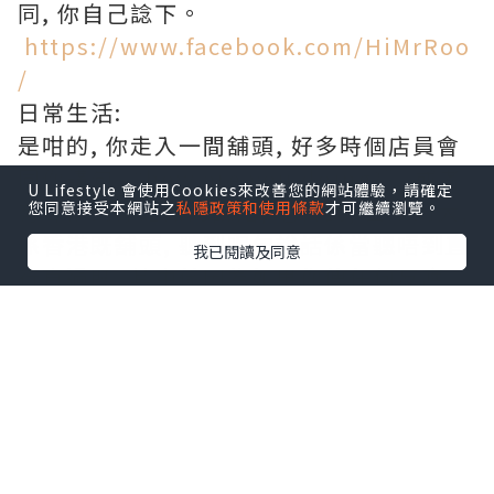
同, 你自己諗下。
https://www.facebook.com/HiMrRoo
/
日常生活:
是咁的, 你走入一間舖頭, 好多時個店員會
同你講句 “how are you doing?” 或者
U Lifestyle 會使用Cookies來改善您的網站體驗，請確定
有咩幫到你之類的說話, 老實講, 由細到大,
您同意接受本網站之
私隱政策和使用條款
才可繼續瀏覽。
係香港既舖頭, 聽到呢句說話係當聽唔到直
我已閱讀及同意
行直過既, 其中係因為如果你俾任何反應
(即使係好客氣咁話 “唔駛喇唔該”), 個店
員就會直接當你講yes定唔知係好好洽, 不
停追住你唔放 (尤其係係街果的sales), 直
到你決定對佢唔禮貌為止…點解要咁呢? 我
好聲好氣同你講唔駛, 你聽下我講得唔得架
唧?... 講返係澳洲呢度呢, 其實你唔應佢係