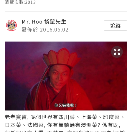
瀏覽次數:3013
Mr. Roo 袋鼠先生
追蹤
發佈於 2016.05.02
老老竇竇, 呢個世界有四川菜、上海菜、印度菜、
日本菜、法國菜, 你有無聽過有澳洲菜? 係有既,