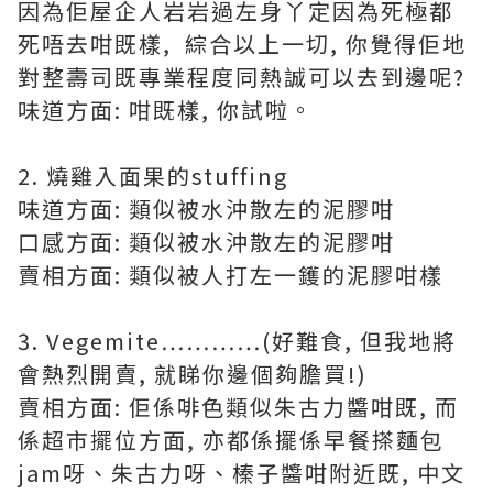
因為佢屋企人岩岩過左身丫定因為死極都
死唔去咁既樣, 綜合以上一切, 你覺得佢地
對整壽司既專業程度同熱誠可以去到邊呢?
味道方面: 咁既樣, 你試啦。
2. 燒雞入面果的stuffing
味道方面: 類似被水沖散左的泥膠咁
口感方面: 類似被水沖散左的泥膠咁
賣相方面: 類似被人打左一鑊的泥膠咁樣
3. Vegemite…………(好難食, 但我地將
會熱烈開賣, 就睇你邊個夠膽買!)
賣相方面: 佢係啡色類似朱古力醬咁既, 而
係超市擺位方面, 亦都係擺係早餐搽麵包
jam呀、朱古力呀、榛子醬咁附近既, 中文