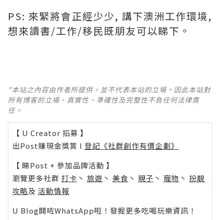
PS: 來緊將會正經少少, 講下澳洲工作環境,
想來讀書/工作/移民既朋友可以睇下。
*本站之內容由作者所提供，並不代表本站的立場。因此本站對
所有博客的立場、真實性、準確性及完整性不負任何法律責
任。
【 U Creator 招募 】
出Post賺現金獎賞 l
登記《社群創作有價企劃》
【 睇Post + 參加品牌活動 】
瀏覽更多社群
打卡
丶
旅遊
丶
美食
丶
親子
丶
寵物
丶
扮靚
攻略
及
活動情報
U Blog開咗WhatsApp啦！發掘更多吃喝玩樂資訊！