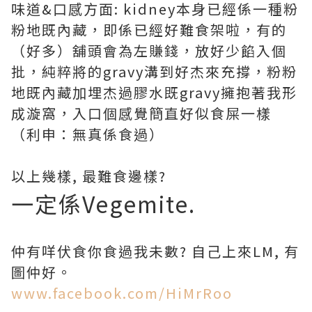
味道&口感方面: kidney本身已經係一種粉
粉地既內藏，即係已經好難食架啦，有的
（好多）舖頭會為左賺錢，放好少餡入個
批，純粹將的gravy溝到好杰來充撐，粉粉
地既內藏加埋杰過膠水既gravy擁抱著我形
成漩窩，入口個感覺簡直好似食屎一樣
（利申：無真係食過）
以上幾樣, 最難食邊樣?
一定係Vegemite.
仲有咩伏食你食過我未數? 自己上來LM, 有
圖仲好。
www.facebook.com/HiMrRoo