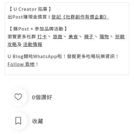
【 U Creator 招募 】
出Post賺現金獎賞 l
登記《社群創作有價企劃》
【 睇Post + 參加品牌活動 】
瀏覽更多社群
打卡
丶
旅遊
丶
美食
丶
親子
丶
寵物
丶
扮靚
攻略
及
活動情報
U Blog開咗WhatsApp啦！發掘更多吃喝玩樂資訊！
Follow 我哋
！
0個讚好
收藏