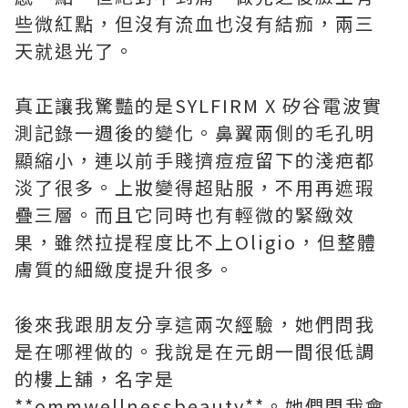
些微紅點，但沒有流血也沒有結痂，兩三
天就退光了。
真正讓我驚豔的是SYLFIRM X 矽谷電波實
測記錄一週後的變化。鼻翼兩側的毛孔明
顯縮小，連以前手賤擠痘痘留下的淺疤都
淡了很多。上妝變得超貼服，不用再遮瑕
疊三層。而且它同時也有輕微的緊緻效
果，雖然拉提程度比不上Oligio，但整體
膚質的細緻度提升很多。
後來我跟朋友分享這兩次經驗，她們問我
是在哪裡做的。我說是在元朗一間很低調
的樓上舖，名字是
**ommwellnessbeauty**。她們問我會