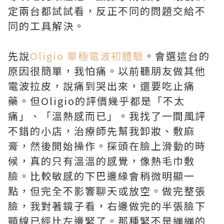
定兩台都試試看，反正不同的問題交給不
同的工具解決。
先說
Oligio 單極電波初體驗
。會選這台的
原因很簡單，我怕痛。以前聽朋友做其他
電波拉皮，說痛到哭出來，還要吃止痛
藥。但Oligio的評價幾乎都是「不太
痛」、「溫熱感而已」。我找了一間風評
不錯的小店，治療師先幫我卸妝、敷麻
膏，然後開始操作。探頭在臉上滑動的時
候，真的只有溫溫的感覺，像熱毛巾敷
臉。比較敏感的下巴邊緣會稍微明顯一
點，但完全不影響聊天或放空。做完整張
臉，我對著鏡子看，右邊做完的半張臉下
顎線已經比左邊緊了。那種緊不是繃繃的