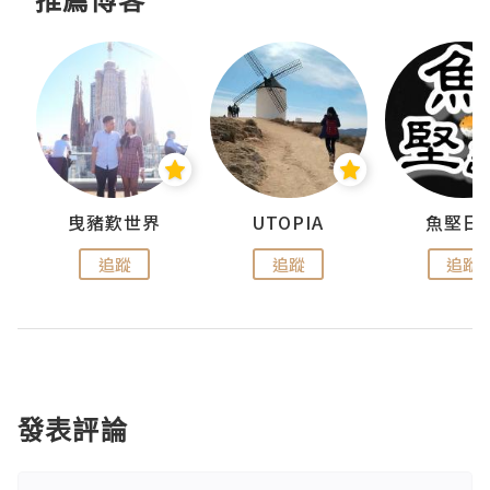
urnal
曳豬歎世界
UTOPIA
魚堅日
追蹤
追蹤
追蹤
發表評論