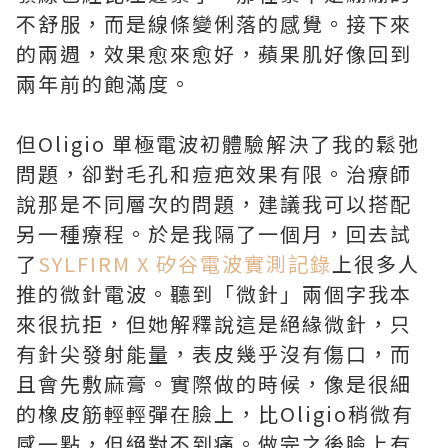
不舒服，而是線條變俐落的感覺。接下來
的兩週，效果愈來愈好，蘋果肌好像回到
兩年前的飽滿度。
但Oligio 單極電波初體驗解決了我的鬆弛
問題，卻對毛孔和痘疤效果有限。治療師
說那是不同層次的問題，建議我可以搭配
另一種療程。於是我隔了一個月，回去試
了
SYLFIRM X 矽谷電波實測記錄
上很多人
推的微針電波。聽到「微針」兩個字我本
來很抗拒，但她解釋說這是絕緣微針，只
有針尖發射能量，表皮幾乎沒有傷口，而
且會先敷麻膏。實際做的時候，像是很細
的橡皮筋輕輕彈在臉上，比Oligio稍微有
感一點，但絕對不到痛。做完之後臉上有