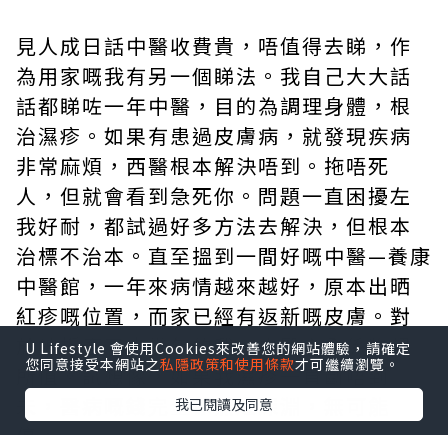
見人成日話中醫收費貴，唔值得去睇，作
為用家嘅我有另一個睇法。我自己大大話
話都睇咗一年中醫，目的為調理身體，根
治濕疹。如果有患過皮膚病，就發現疾病
非常麻煩，西醫根本解決唔到。拖唔死
人，但就會看到急死你。問題一直困擾左
我好耐，都試過好多方法去解決，但根本
治標不治本。直至搵到一間好嘅中醫—養康
中醫館，一年來病情越來越好，原本出晒
紅疹嘅位置，而家已經有返新嘅皮膚。對
於被折磨了十幾年的我，中醫完全係物超
U Lifestyle 會使用Cookies來改善您的網站體驗，請確定
您同意接受本網站之
私隱政策和使用條款
才可繼續瀏覽。
所值。試想像，如果我濕疹一直斷唔到
未，醫病嘅錢完全係無底深淵，無可能
我已閱讀及同意
停。