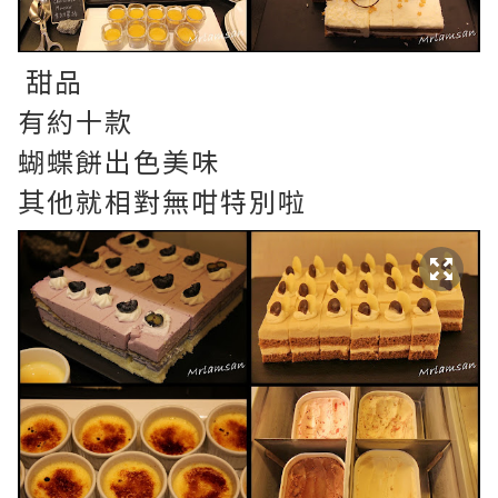
甜品
有約十款
蝴蝶餅出色美味
其他就相對無咁特別啦