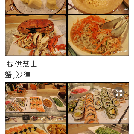
提供芝士
蟹,沙律