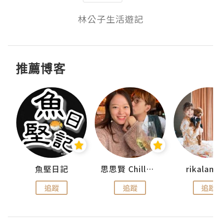
林公子生活遊記
推薦博客
urnal
魚堅日記
思思賢 ChillMyBabe
rikala
追蹤
追蹤
追蹤