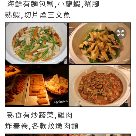
海鮮有麵包蟹,小龍蝦,蟹腳
熟蝦,切片煙三文魚
熟食有炒蔬菜,雞肉
炸春卷,各款炆燉肉類