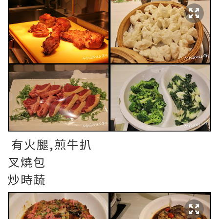
有火腿,煎牛扒
叉燒包
炒時蔬