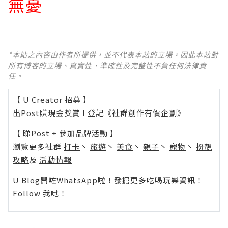
無憂
*本站之內容由作者所提供，並不代表本站的立場。因此本站對
所有博客的立場、真實性、準確性及完整性不負任何法律責
任。
【 U Creator 招募 】
出Post賺現金獎賞 l
登記《社群創作有價企劃》
【 睇Post + 參加品牌活動 】
瀏覽更多社群
打卡
丶
旅遊
丶
美食
丶
親子
丶
寵物
丶
扮靚
攻略
及
活動情報
U Blog開咗WhatsApp啦！發掘更多吃喝玩樂資訊！
Follow 我哋
！