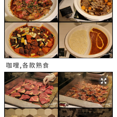
咖哩,各款熟食