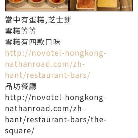
當中有蛋糕,芝士餅
雪糕等等
雪糕有四款口味
http://novotel-hongkong-
nathanroad.com/zh-
hant/restaurant-bars/
品坊餐廳
http://novotel-hongkong-
nathanroad.com/zh-
hant/restaurant-bars/the-
square/