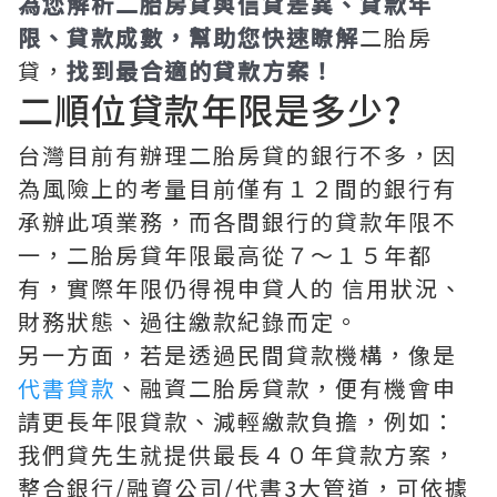
為您解析二胎房貸與信貸差異、貸款年
限、貸款成數，幫助您快速瞭解
二胎房
貸，
找到最合適的貸款方案！
二順位貸款年限是多少?
台灣目前有辦理二胎房貸的銀行不多，因
為風險上的考量目前僅有１２間的銀行有
承辦此項業務，而各間銀行的貸款年限不
一，二胎房貸年限最高從７～１５年都
有，實際年限仍得視申貸人的 信用狀況、
財務狀態、過往繳款紀錄而定。
另一方面，若是透過民間貸款機構，像是
代書貸款
、融資二胎房貸款，便有機會申
請更長年限貸款、減輕繳款負擔，例如：
我們貸先生就提供最長４０年貸款方案，
整合銀行/融資公司/代書3大管道，可依據