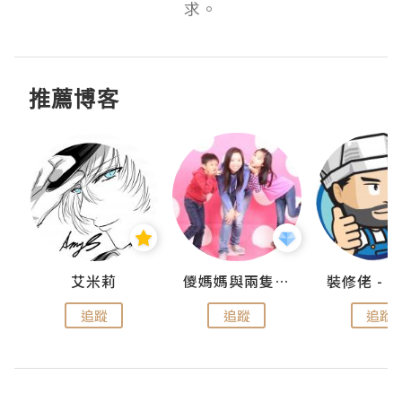
求。
推薦博客
點滴
艾米莉
儍媽媽與兩隻小魔怪之家
追蹤
追蹤
追蹤