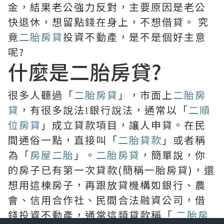
金，結果老公強力反對，主要原因是老公
快退休，想留點錢在身上，不想借貸。 究
竟
二胎房貸
投資不動產，是不是個好主意
呢?
什麼是二胎房貸?
很多人聽過「
二胎房貸
」，市面上
二胎房
貸
，有很多說法!銀行說法，通常以「
二順
位房貸
」成立貸款項目，讓人申貸。在民
間通俗一點，直接叫「
二胎貸款
」或者稱
為「
房屋二胎
」。
二胎房貸
，簡單說，你
的房子已有第一次貸款(簡稱一胎房貸)，還
想用這棟房子，再跟放貸機構如銀行、農
會、信用合作社、民間合法融資公司，借
錢投資不動產，通常這類貸款稱「
二胎房