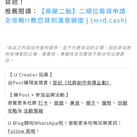
貸款！
推薦閱讀：
【房屋二胎】二順位房貸申請
全攻略!!教您貸到滿意額度 | (mrd.cash)
*本站之內容由作者所提供，並不代表本站的立場。因此本站對
所有博客的立場、真實性、準確性及完整性不負任何法律責
任。
【 U Creator 招募 】
出Post賺現金獎賞 l
登記《社群創作有價企劃》
【 睇Post + 參加品牌活動 】
瀏覽更多社群
打卡
丶
旅遊
丶
美食
丶
親子
丶
寵物
丶
扮靚
攻略
及
活動情報
U Blog開咗WhatsApp啦！發掘更多吃喝玩樂資訊！
Follow 我哋
！