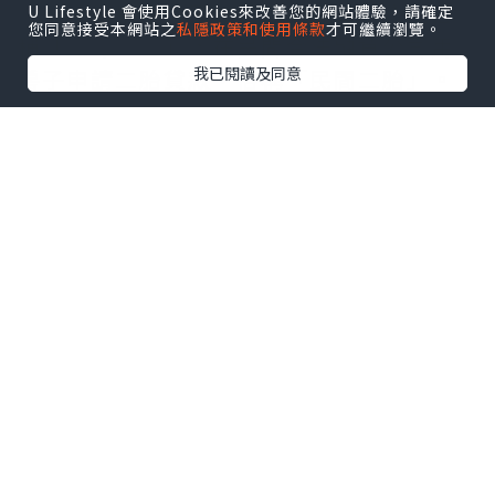
貸
」，如果用房子在銀行申請二胎貸款俗
U Lifestyle 會使用Cookies來改善您的網站體驗，請確定
您同意接受本網站之
私隱政策和使用條款
才可繼續瀏覽。
稱「
銀行二胎
」，在民間合法融資公司用
我已閱讀及同意
房子申請
二胎貸款
，俗稱「民間二胎」。
近年全球升息，銀行放貸態度轉趨嚴
謹，
銀行二胎房貸
審核嚴格，額度不如以
往，這時申請者轉而跟民間合法融資公司
申請
二胎房貸
，或者請有經驗的代書申請
銀行二胎房貸
，有的可能是代書本人，作
為債權人放貸
房屋二胎
。
年利率 VS. 租金報酬率
三個孩子的媽(三寶媽)，二胎房貸申請，取
得週轉資金，買新房子，舊房子收租金，
重點在「現金流」運用，不是「二胎房
貸」這個融資工具。如果能讓以前住的舊