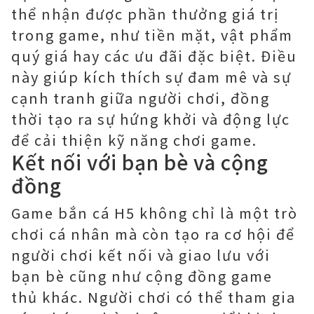
thể nhận được phần thưởng giá trị
trong game, như tiền mặt, vật phẩm
quý giá hay các ưu đãi đặc biệt. Điều
này giúp kích thích sự đam mê và sự
cạnh tranh giữa người chơi, đồng
thời tạo ra sự hứng khởi và động lực
để cải thiện kỹ năng chơi game.
Kết nối với bạn bè và cộng
đồng
Game bắn cá H5 không chỉ là một trò
chơi cá nhân mà còn tạo ra cơ hội để
người chơi kết nối và giao lưu với
bạn bè cũng như cộng đồng game
thủ khác. Người chơi có thể tham gia