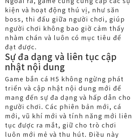
Ngoài ra, game cũng cung cấp các sự
kiện và hoạt động thú vị, như săn
boss, thi đấu giữa người chơi, giúp
người chơi không bao giờ cảm thấy
nhàm chán và luôn có mục tiêu để
đạt được.
Sự đa dạng và liên tục cập
nhật nội dung
Game bắn cá H5 không ngừng phát
triển và cập nhật nội dung mới để
mang đến sự đa dạng và hấp dẫn cho
người chơi. Các phiên bản mới, cá
mới, vũ khí mới và tính năng mới liên
tục được ra mắt, giữ cho trò chơi
luôn mới mẻ và thu hút. Điều này