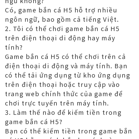
ngữ không?
Có, game bắn cá H5 hỗ trợ nhiều
ngôn ngữ, bao gồm cả tiếng Việt.
2. Tôi có thể chơi game bắn cá H5
trên điện thoại di động hay máy
tính?
Game bắn cá H5 có thể chơi trên cả
điện thoại di động và máy tính. Bạn
có thể tải ứng dụng từ kho ứng dụng
trên điện thoại hoặc truy cập vào
trang web chính thức của game để
chơi trực tuyến trên máy tính.
3. Làm thế nào để kiếm tiền trong
game bắn cá H5?
Bạn có thể kiếm tiền trong game bắn