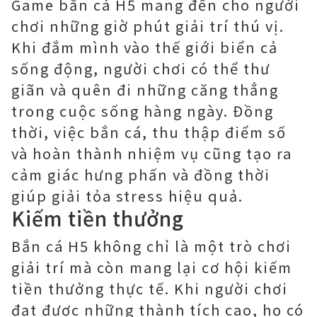
Game bắn cá H5 mang đến cho người
chơi những giờ phút giải trí thú vị.
Khi đắm mình vào thế giới biển cả
sống động, người chơi có thể thư
giãn và quên đi những căng thẳng
trong cuộc sống hàng ngày. Đồng
thời, việc bắn cá, thu thập điểm số
và hoàn thành nhiệm vụ cũng tạo ra
cảm giác hưng phấn và đồng thời
giúp giải tỏa stress hiệu quả.
Kiếm tiền thưởng
Bắn cá H5 không chỉ là một trò chơi
giải trí mà còn mang lại cơ hội kiếm
tiền thưởng thực tế. Khi người chơi
đạt được những thành tích cao, họ có