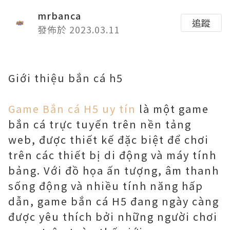
mrbanca
追蹤
發佈於 2023.03.11
Giới thiệu bắn cá h5
Game Bắn cá H5 uy tín
là một game
bắn cá trực tuyến trên nền tảng
web, được thiết kế đặc biệt để chơi
trên các thiết bị di động và máy tính
bảng. Với đồ họa ấn tượng, âm thanh
sống động và nhiều tính năng hấp
dẫn, game bắn cá H5 đang ngày càng
được yêu thích bởi những người chơi