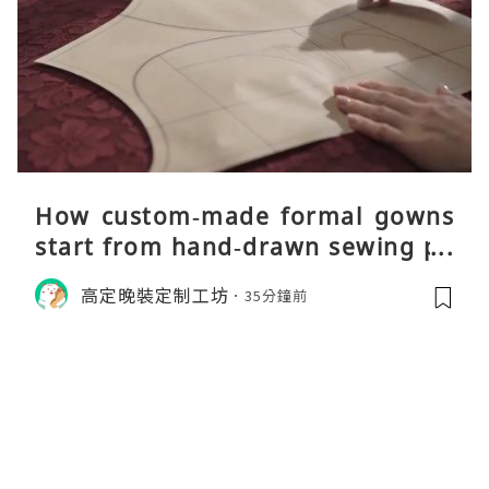
How custom‑made formal gowns
start from hand‑drawn sewing pa
tterns
高定晚裝定制工坊
35分鐘前