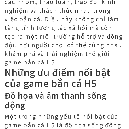
các nhóm, thảo luận, trao đổi kinh
nghiệm và thách thức nhau trong
việc bắn cá. Điều này không chỉ làm
tăng tính tương tác xã hội mà còn
tạo ra một môi trường hỗ trợ và đồng
đội, nơi người chơi có thể cùng nhau
khám phá và trải nghiệm thế giới
game bắn cá H5.
Những ưu điểm nổi bật
của game bắn cá H5
Đồ họa và âm thanh sống
động
Một trong những yếu tố nổi bật của
game bắn cá H5 là đồ họa sống động