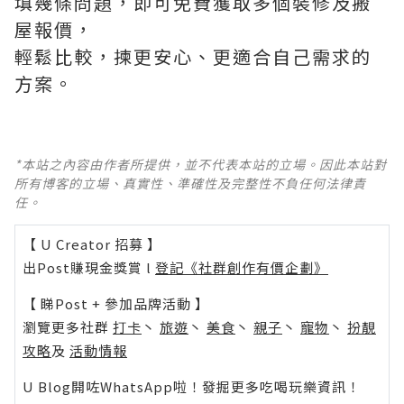
填幾條問題，即可免費獲取多個裝修及搬
屋報價，
輕鬆比較，揀更安心、更適合自己需求的
方案。
*本站之內容由作者所提供，並不代表本站的立場。因此本站對
所有博客的立場、真實性、準確性及完整性不負任何法律責
任。
【 U Creator 招募 】
出Post賺現金獎賞 l
登記《社群創作有價企劃》
【 睇Post + 參加品牌活動 】
瀏覽更多社群
打卡
丶
旅遊
丶
美食
丶
親子
丶
寵物
丶
扮靚
攻略
及
活動情報
U Blog開咗WhatsApp啦！發掘更多吃喝玩樂資訊！