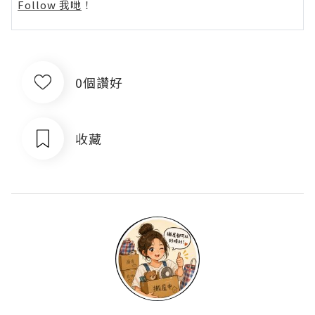
Follow 我哋
！
0個讚好
收藏