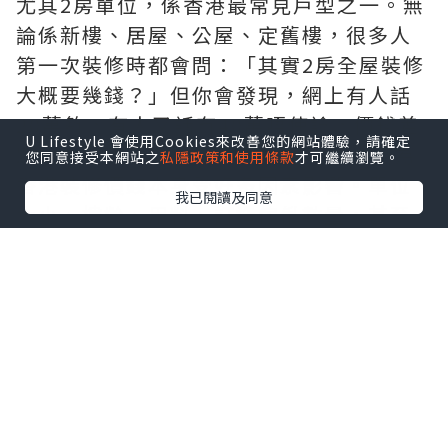
尤其2房單位，係香港最常見戶型之一。無
論係新樓、居屋、公屋、定舊樓，很多人
第一次裝修時都會問：「其實2房全屋裝修
大概要幾錢？」但你會發現，網上有人話
20萬夠，有人又話冇40萬唔使諗，價錢差
U Lifestyle 會使用Cookies來改善您的網站體驗，請確定
距大到好難參考😮‍💨其實原因好簡單，因為
您同意接受本網站之
私隱政策和使用條款
才可繼續瀏覽。
香港裝修價錢本身受好多因素影響。單位
我已閱讀及同意
大小、樓齡、用料、訂造傢俬數量，甚至
你想唔想拆牆，全部都會影響總Budget。
今次就幫大家拆解一下，現時香港2房單位
全屋裝修大概幾錢、邊啲位最容易爆
Budget，以及點樣預算會比較穩陣。
香港2房單位，全屋裝修通常