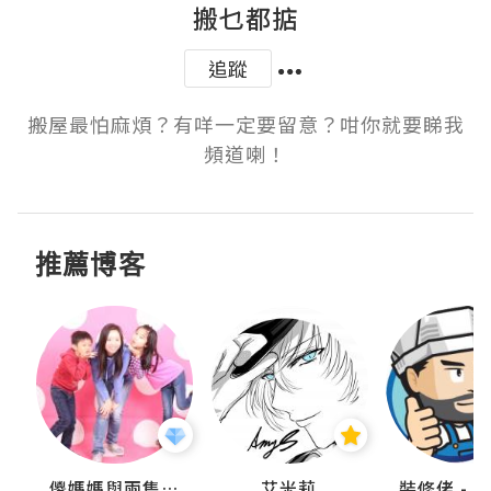
搬乜都掂
追蹤
搬屋最怕麻煩？有咩一定要留意？咁你就要睇我
頻道喇！
推薦博客
點滴
儍媽媽與兩隻小魔怪之家
艾米莉