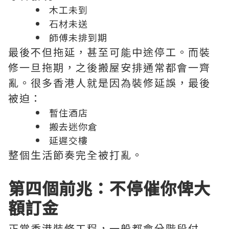
木工未到
石材未送
師傅未排到期
最後不但拖延，甚至可能中途停工。而裝
修一旦拖期，之後搬屋安排通常都會一齊
亂。很多香港人就是因為裝修延誤，最後
被迫：
暫住酒店
搬去迷你倉
延遲交樓
整個生活節奏完全被打亂。
第四個前兆：不停催你俾大
額訂金
正常香港裝修工程，一般都會分階段付