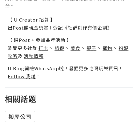
任。
【 U Creator 招募 】
出Post賺現金獎賞 l
登記《社群創作有價企劃》
【 睇Post + 參加品牌活動 】
瀏覽更多社群
打卡
丶
旅遊
丶
美食
丶
親子
丶
寵物
丶
扮靚
攻略
及
活動情報
U Blog開咗WhatsApp啦！發掘更多吃喝玩樂資訊！
Follow 我哋
！
相關話題
搬屋公司