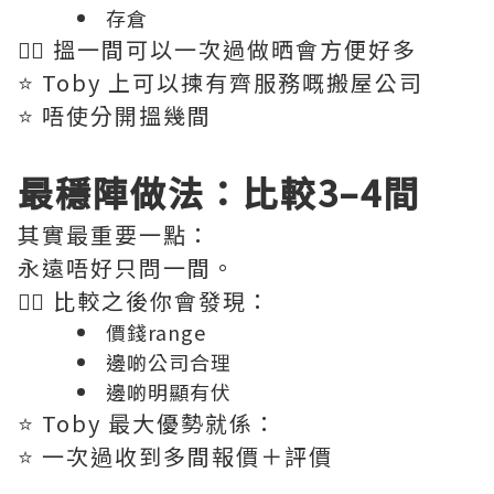
存倉
👉🏻 搵一間可以一次過做晒會方便好多
⭐️ Toby 上可以揀有齊服務嘅搬屋公司
⭐️ 唔使分開搵幾間
最穩陣做法：比較3–4間
其實最重要一點：
永遠唔好只問一間。
👉🏻 比較之後你會發現：
價錢range
邊啲公司合理
邊啲明顯有伏
⭐️ Toby 最大優勢就係：
⭐️ 一次過收到多間報價＋評價