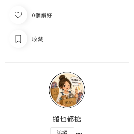
0個讚好
收藏
搬乜都掂
追蹤