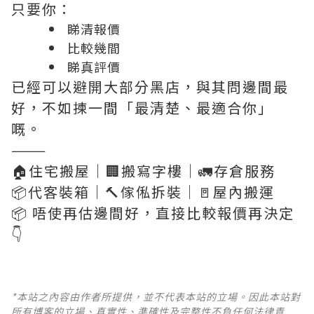
只要你：
睇清報價
比較幾間
睇真評價
已經可以避開大部分黑店，與其問邊間最
好，不如揀一間「最清楚、最適合你」
嘅。
———
🏠住宅搬屋｜🏢搬寫字樓｜🚛存倉服務
📦代客裝箱｜🔨傢俬拆裝｜🚪屋內搬運
📦 唔使再估邊間好，直接比較報價再決定
👇
*本站之內容由作者所提供，並不代表本站的立場。因此本站對
所有博客的立場、真實性、準確性及完整性不負任何法律責