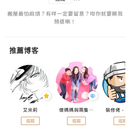
搬屋最怕麻煩？有咩一定要留意？咁你就要睇我
頻道喇！
推薦博客
點滴
艾米莉
儍媽媽與兩隻小魔怪之家
追蹤
追蹤
追蹤