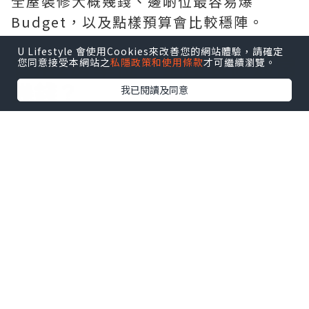
大概要幾錢？」但你會發現，網上有人話
20萬夠，有人又話冇40萬唔使諗，價錢差
U Lifestyle 會使用Cookies來改善您的網站體驗，請確定
距大到好難參考😮‍💨其實原因好簡單，因為
您同意接受本網站之
私隱政策和使用條款
才可繼續瀏覽。
香港裝修價錢本身受好多因素影響。單位
我已閱讀及同意
大小、樓齡、用料、訂造傢俬數量，甚至
你想唔想拆牆，全部都會影響總Budget。
今次就幫大家拆解一下，現時香港2房單位
全屋裝修大概幾錢、邊啲位最容易爆
Budget，以及點樣預算會比較穩陣。
香港2房單位，全屋裝修通常
幾錢？
如果以一般香港2房住宅計算，大約300至