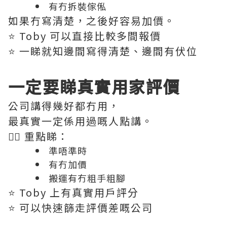
有冇拆裝傢俬
如果冇寫清楚，之後好容易加價。
⭐️ Toby 可以直接比較多間報價
⭐️ 一睇就知邊間寫得清楚、邊間有伏位
一定要睇真實用家評價
公司講得幾好都冇用，
最真實一定係用過嘅人點講。
👉🏻 重點睇：
準唔準時
有冇加價
搬運有冇粗手粗腳
⭐️ Toby 上有真實用戶評分
⭐️ 可以快速篩走評價差嘅公司