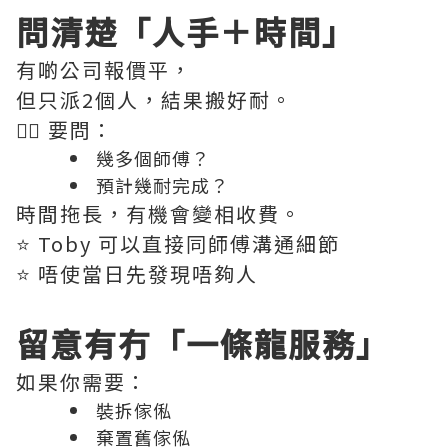
問清楚「人手＋時間」
有啲公司報價平，
但只派2個人，結果搬好耐。
👉🏻 要問：
幾多個師傅？
預計幾耐完成？
時間拖長，有機會變相收費。
⭐️ Toby 可以直接同師傅溝通細節
⭐️ 唔使當日先發現唔夠人
留意有冇「一條龍服務」
如果你需要：
裝拆傢俬
棄置舊傢俬