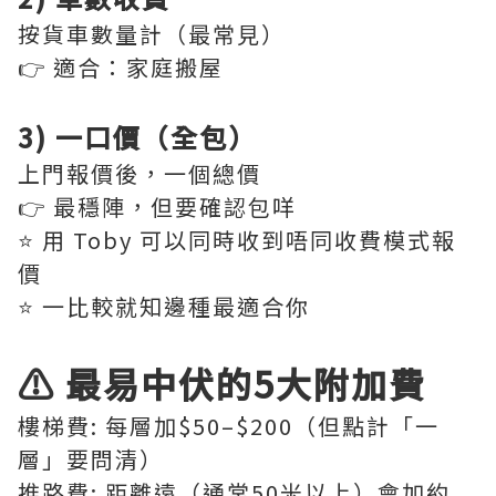
按貨車數量計（最常見）
👉 適合：家庭搬屋
3) 一口價（全包）
上門報價後，一個總價
👉 最穩陣，但要確認包咩
⭐️ 用 Toby 可以同時收到唔同收費模式報
價
⭐️ 一比較就知邊種最適合你
⚠️ 最易中伏的5大附加費
樓梯費: 每層加$50–$200（但點計「一
層」要問清）
推路費: 距離遠（通常50米以上）會加約