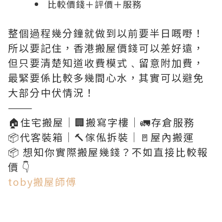
比較價錢＋評價＋服務
整個過程幾分鐘就做到以前要半日嘅嘢！
所以要記住，香港搬屋價錢可以差好遠，
但只要清楚知道收費模式﹑留意附加費，
最緊要係比較多幾間心水，其實可以避免
大部分中伏情況！
———
🏠住宅搬屋｜🏢搬寫字樓｜🚛存倉服務
📦代客裝箱｜🔨傢俬拆裝｜🚪屋內搬運
📦 想知你實際搬屋幾錢？不如直接比較報
價 👇
toby搬屋師傅