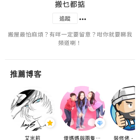
搬乜都掂
追蹤
搬屋最怕麻煩？有咩一定要留意？咁你就要睇我
頻道喇！
推薦博客
點滴
艾米莉
儍媽媽與兩隻小魔怪之家