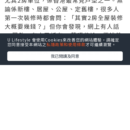
尤其2房單位，係香港最常見戶型之一。無
論係新樓、居屋、公屋、定舊樓，很多人
第一次裝修時都會問：「其實2房全屋裝修
大概要幾錢？」但你會發現，網上有人話
20萬夠，有人又話冇40萬唔使諗，價錢差
U Lifestyle 會使用Cookies來改善您的網站體驗，請確定
距大到好難參考😮‍💨其實原因好簡單，因為
您同意接受本網站之
私隱政策和使用條款
才可繼續瀏覽。
香港裝修價錢本身受好多因素影響。單位
我已閱讀及同意
大小、樓齡、用料、訂造傢俬數量，甚至
你想唔想拆牆，全部都會影響總Budget。
今次就幫大家拆解一下，現時香港2房單位
全屋裝修大概幾錢、邊啲位最容易爆
Budget，以及點樣預算會比較穩陣。
香港2房單位，全屋裝修通常