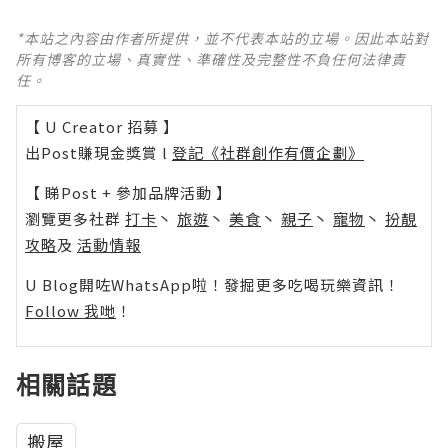
*本站之內容由作者所提供，並不代表本站的立場。因此本站對
所有博客的立場、真實性、準確性及完整性不負任何法律責
任。
【 U Creator 招募 】
出Post賺現金獎賞 l
登記《社群創作有價企劃》
【 睇Post + 參加品牌活動 】
瀏覽更多社群
打卡
丶
旅遊
丶
美食
丶
親子
丶
寵物
丶
扮靚
攻略
及
活動情報
U Blog開咗WhatsApp啦！發掘更多吃喝玩樂資訊！
Follow 我哋
！
相關話題
搬屋