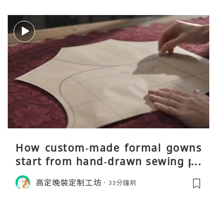
How custom‑made formal gowns
start from hand‑drawn sewing pa
tterns
高定晚裝定制工坊
33分鐘前