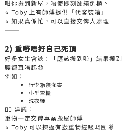
咁你搬到新屋，唔使即刻翻箱倒櫃。
⭐️ Toby 上有師傅提供「代客裝箱」
⭐️ 如果真係忙，可以直接交俾人處理
———
2) 重嘢唔好自己死頂
好多女生會諗：「應該搬到啦」結果搬到
腰都直唔起😅
例如：
行李箱裝滿書
小型雪櫃
洗衣機
👉🏻 建議：
重物一定交俾專業搬屋師傅
⭐️ Toby 可以揀返有搬重物經驗嘅團隊