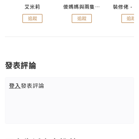
點滴
艾米莉
儍媽媽與兩隻小魔怪之家
追蹤
追蹤
追蹤
發表評論
登入
發表評論