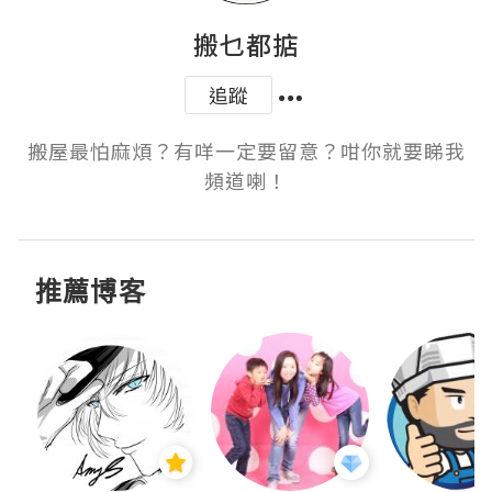
搬乜都掂
追蹤
搬屋最怕麻煩？有咩一定要留意？咁你就要睇我
頻道喇！
推薦博客