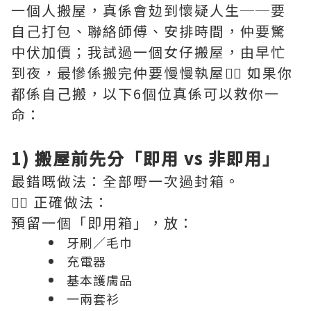
一個人搬屋，真係會攰到懷疑人生──要
自己打包、聯絡師傅、安排時間，仲要驚
中伏加價；我試過一個女仔搬屋，由早忙
到夜，最慘係搬完仲要慢慢執屋😮‍💨 如果你
都係自己搬，以下6個位真係可以救你一
命：
1) 搬屋前先分「即用 vs 非即用」
最錯嘅做法：全部嘢一次過封箱。
👉🏻 正確做法：
預留一個「即用箱」，放：
牙刷／毛巾
充電器
基本護膚品
一兩套衫