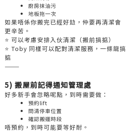
廚房抹油污
地板拖一次
如果唔係你搬完已經好攰，仲要再清潔會
更辛苦。
⭐️ 可以考慮安排入伙清潔（搬前搞掂）
⭐️ Toby 同樣可以配對清潔服務，一條龍搞
掂
———
5) 搬屋前記得通知管理處
好多新手會忽略呢點，到時需要做：
預約lift
問清停車位置
確認搬運時段
唔預約，到時可能要等好耐。