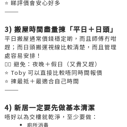
⭐️ 睇評價會安心好多
———
3) 搬屋時間盡量揀「平日＋日頭」
平日搬屋通常價錢穩定啲，而且師傅冇咁
趕；而日頭搬運視線比較清楚，而且管理
處容易安排！
👉🏻 避免：夜晚＋假日（又貴又趕）
⭐️ Toby 可以直接比較唔同時間報價
⭐️ 揀最抵＋最適合自己時間
———
4) 新居一定要先做基本清潔
唔好以為交樓就乾淨，至少要做：
廁所消毒