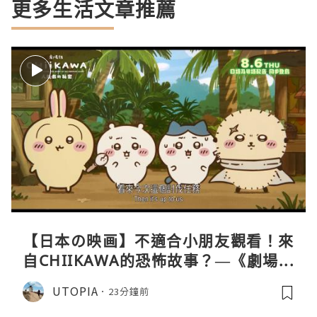
更多生活文章推薦
【日本の映画】不適合小朋友觀看！來
自CHIIKAWA的恐怖故事？—《劇場版
CHIIKAWA 人魚島的秘密》
UTOPIA
23分鐘前