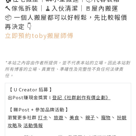
🔨傢俬拆裝｜🧹入伙清潔｜🚪屋內搬運
📦 一個人搬屋都可以好輕鬆，先比較報價
再決定 👇
立即預約toby搬屋師傅
*本站之內容由作者所提供，並不代表本站的立場。因此本站對
所有博客的立場、真實性、準確性及完整性不負任何法律責
任。
【 U Creator 招募 】
出Post賺現金獎賞 l
登記《社群創作有價企劃》
【 睇Post + 參加品牌活動 】
瀏覽更多社群
打卡
丶
旅遊
丶
美食
丶
親子
丶
寵物
丶
扮靚
攻略
及
活動情報