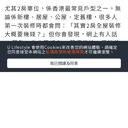
尤其2房單位，係香港最常見戶型之一。無
論係新樓、居屋、公屋、定舊樓，很多人
第一次裝修時都會問：「其實2房全屋裝修
大概要幾錢？」但你會發現，網上有人話
20萬夠，有人又話冇40萬唔使諗，價錢差
U Lifestyle 會使用Cookies來改善您的網站體驗，請確定
距大到好難參考😮‍💨其實原因好簡單，因為
您同意接受本網站之
私隱政策和使用條款
才可繼續瀏覽。
香港裝修價錢本身受好多因素影響。單位
我已閱讀及同意
大小、樓齡、用料、訂造傢俬數量，甚至
你想唔想拆牆，全部都會影響總Budget。
今次就幫大家拆解一下，現時香港2房單位
全屋裝修大概幾錢、邊啲位最容易爆
Budget，以及點樣預算會比較穩陣。