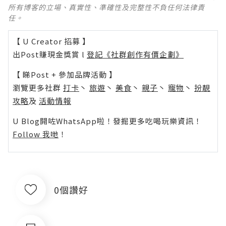
所有博客的立場、真實性、準確性及完整性不負任何法律責
任。
【 U Creator 招募 】
出Post賺現金獎賞 l
登記《社群創作有價企劃》
【 睇Post + 參加品牌活動 】
瀏覽更多社群
打卡
丶
旅遊
丶
美食
丶
親子
丶
寵物
丶
扮靚
攻略
及
活動情報
U Blog開咗WhatsApp啦！發掘更多吃喝玩樂資訊！
Follow 我哋
！
0個讚好