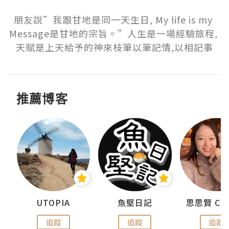
朋友說”我跟甘地是同一天生日, My life is my 
Message是甘地的宗旨。”人生是一場經驗旅程, 
天賦是上天給予的神來枝筆以筆記情,以相記事
推薦博客
urnal
UTOPIA
魚堅日記
追蹤
追蹤
追蹤