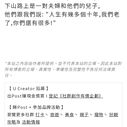
下山路上是一對夫婦和他們的兒子,
他們跟我們說: "人生有幾多個十年,我們老
了,你們還有很多!"
*本站之內容由作者所提供，並不代表本站的立場。因此本站對
所有博客的立場、真實性、準確性及完整性不負任何法律責
任。
【 U Creator 招募 】
出Post賺現金獎賞 l
登記《社群創作有價企劃》
【 睇Post + 參加品牌活動 】
瀏覽更多社群
打卡
丶
旅遊
丶
美食
丶
親子
丶
寵物
丶
扮靚
攻略
及
活動情報