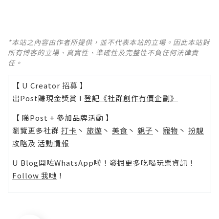
*本站之內容由作者所提供，並不代表本站的立場。因此本站對
所有博客的立場、真實性、準確性及完整性不負任何法律責
任。
【 U Creator 招募 】
出Post賺現金獎賞 l
登記《社群創作有價企劃》
【 睇Post + 參加品牌活動 】
瀏覽更多社群
打卡
丶
旅遊
丶
美食
丶
親子
丶
寵物
丶
扮靚
攻略
及
活動情報
U Blog開咗WhatsApp啦！發掘更多吃喝玩樂資訊！
Follow 我哋
！