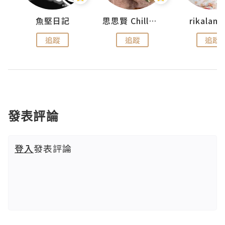
urnal
魚堅日記
思思賢 ChillMyBabe
rikala
追蹤
追蹤
追蹤
發表評論
登入
發表評論