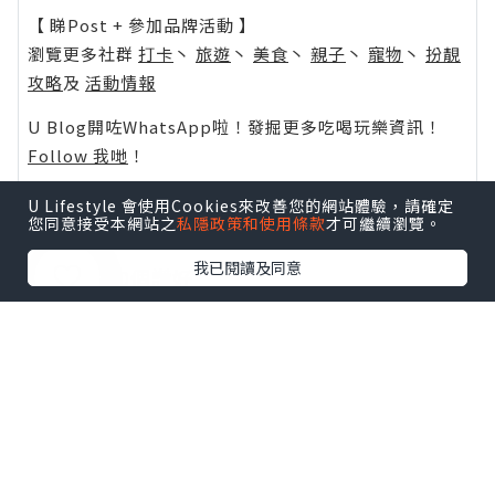
【 睇Post + 參加品牌活動 】
瀏覽更多社群
打卡
丶
旅遊
丶
美食
丶
親子
丶
寵物
丶
扮靚
攻略
及
活動情報
U Blog開咗WhatsApp啦！發掘更多吃喝玩樂資訊！
Follow 我哋
！
U Lifestyle 會使用Cookies來改善您的網站體驗，請確定
您同意接受本網站之
私隱政策和使用條款
才可繼續瀏覽。
我已閱讀及同意
0個讚好
收藏