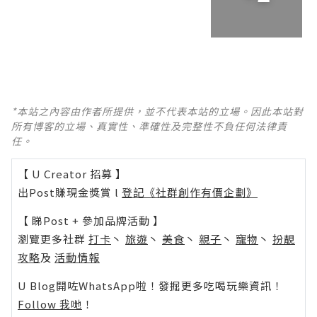
*本站之內容由作者所提供，並不代表本站的立場。因此本站對
所有博客的立場、真實性、準確性及完整性不負任何法律責
任。
【 U Creator 招募 】
出Post賺現金獎賞 l
登記《社群創作有價企劃》
【 睇Post + 參加品牌活動 】
瀏覽更多社群
打卡
丶
旅遊
丶
美食
丶
親子
丶
寵物
丶
扮靚
攻略
及
活動情報
U Blog開咗WhatsApp啦！發掘更多吃喝玩樂資訊！
Follow 我哋
！