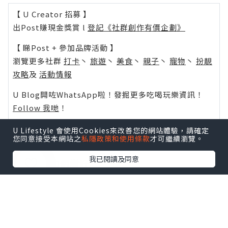
【 U Creator 招募 】
出Post賺現金獎賞 l
登記《社群創作有價企劃》
【 睇Post + 參加品牌活動 】
瀏覽更多社群
打卡
丶
旅遊
丶
美食
丶
親子
丶
寵物
丶
扮靚
攻略
及
活動情報
U Blog開咗WhatsApp啦！發掘更多吃喝玩樂資訊！
Follow 我哋
！
U Lifestyle 會使用Cookies來改善您的網站體驗，請確定
您同意接受本網站之
私隱政策和使用條款
才可繼續瀏覽。
我已閱讀及同意
0個讚好
收藏