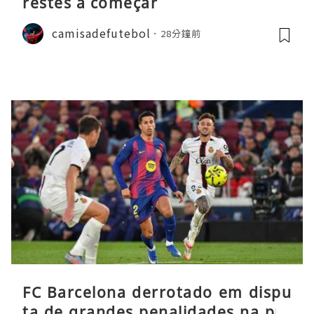
restes a começar
camisadefutebol
28分鐘前
FC Barcelona derrotado em dispu
ta de grandes penalidades na pré