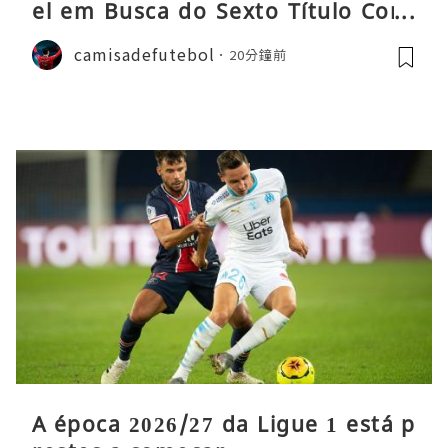
el em Busca do Sexto Título Cons
ecutivo da Liga
camisadefutebol
20分鐘前
A época 2026/27 da Ligue 1 está p