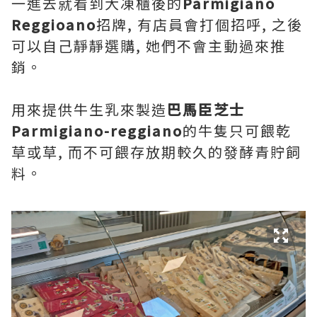
一進去就看到大凍櫃後的
Parmigiano
Reggioano
招牌, 有店員會打個招呼, 之後
可以自己靜靜選購, 她們不會主動過來推
銷。
用來提供牛生乳來製造
巴馬臣芝士
Parmigiano-reggiano
的牛隻只可餵乾
草或草, 而不可餵存放期較久的發酵青貯飼
料。