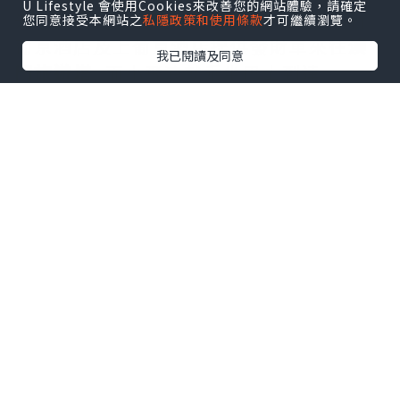
U Lifestyle 會使用Cookies來改善您的網站體驗，請確定
先參觀觀光層。現在暫時只有美高梅、新
您同意接受本網站之
私隱政策和使用條款
才可繼續瀏覽。
葡京酒店及上葡京酒店提供發財車來往
澳
我已閱讀及同意
門旅遊塔
, 而小飛浪就乘坐巴士到達。
>>按我購買
觀光層入場門票