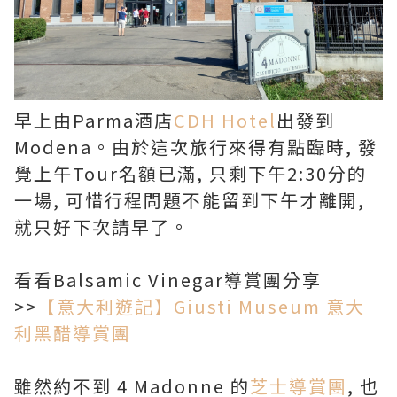
早上由Parma酒店
CDH Hotel
出發到
Modena。由於這次旅行來得有點臨時, 發
覺上午Tour名額已滿, 只剩下午2:30分的
一場, 可惜行程問題不能留到下午才離開,
就只好下次請早了。
看看Balsamic Vinegar導賞團分享
>>
【意大利遊記】Giusti Museum 意大
利黑醋導賞團
雖然約不到 4 Madonne 的
芝士導賞團
, 也