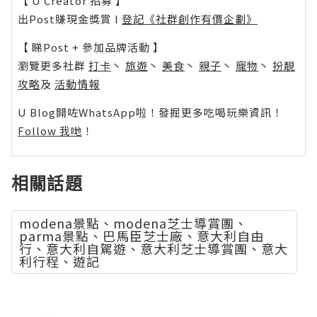
【 U Creator 招募 】
出Post賺現金獎賞 l
登記《社群創作有價企劃》
【 睇Post + 參加品牌活動 】
瀏覽更多社群
打卡
丶
旅遊
丶
美食
丶
親子
丶
寵物
丶
扮靚
攻略
及
活動情報
U Blog開咗WhatsApp啦！發掘更多吃喝玩樂資訊！
Follow 我哋
！
相關話題
modena景點、modena芝士導賞團、
parma景點、巴馬臣芝士廠、意大利自由
行、意大利自駕遊、意大利芝士導賞團、意大
利行程、遊記