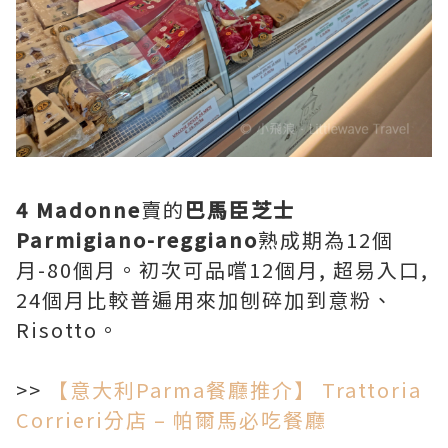
4 Madonne
賣的
巴馬臣芝士
Parmigiano-reggiano
熟成期為12個
月-80個月。初次可品嚐12個月, 超易入口,
24個月比較普遍用來加刨碎加到意粉、
Risotto。
>>
【意大利Parma餐廳推介】 Trattoria
Corrieri分店 – 帕爾馬必吃餐廳