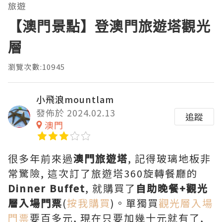
旅遊
【澳門景點】登澳門旅遊塔觀光
層
瀏覽次數:10945
小飛浪mountlam
發佈於 2024.02.13
追蹤
澳門
很多年前來過
澳門旅遊塔
, 記得玻璃地板非
常驚險, 這次訂了旅遊塔360旋轉餐廳的
Dinner Buffet
, 就購買了
自助晚餐+觀光
層入場門票
(
按我購買
)。單獨買
觀光層入場
門票
要百多元, 現在只要加幾十元就有了,