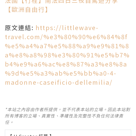
法國【行程】南法四日三夜自駕遊分享
【歐洲自由行】
原文連結:
https://littlewave-
travel.com/%e3%80%90%e6%84%8f
%e5%a4%a7%e5%88%a9%e9%81%8
a%e8%a8%98%e3%80%91%e5%b7%
b4%e9%a6%ac%e8%87%a3%e8%8a
%9d%e5%a3%ab%e5%bb%a0-4-
madonne-caseificio-dellemilia/
*本站之內容由作者所提供，並不代表本站的立場。因此本站對
所有博客的立場、真實性、準確性及完整性不負任何法律責
任。