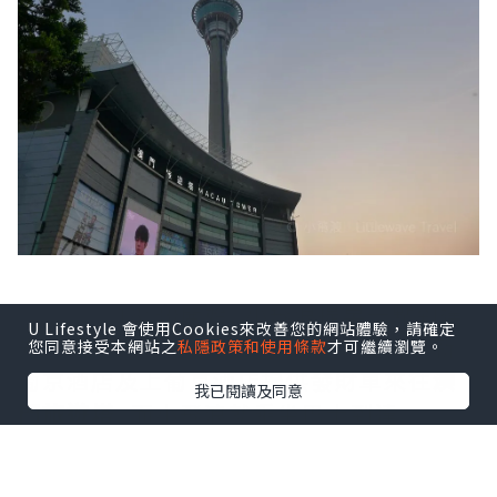
自助晚餐
18:30開始, 小飛浪提早一點到達
U Lifestyle 會使用Cookies來改善您的網站體驗，請確定
先參觀觀光層。現在暫時只有美高梅、新
您同意接受本網站之
私隱政策和使用條款
才可繼續瀏覽。
葡京酒店及上葡京酒店提供發財車來往
澳
我已閱讀及同意
門旅遊塔
, 而小飛浪就乘坐巴士到達。
>>按我購買
觀光層入場門票