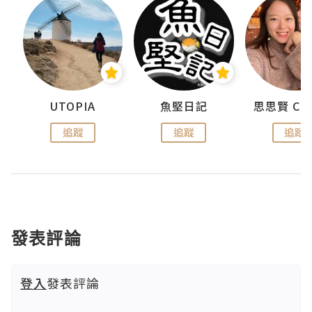
urnal
UTOPIA
魚堅日記
追蹤
追蹤
追蹤
發表評論
登入
發表評論