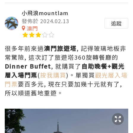
小飛浪mountlam
發佈於 2024.02.13
追蹤
澳門
很多年前來過
澳門旅遊塔
, 記得玻璃地板非
常驚險, 這次訂了旅遊塔360旋轉餐廳的
Dinner Buffet
, 就購買了
自助晚餐+觀光
層入場門票
(
按我購買
)。單獨買
觀光層入場
門票
要百多元, 現在只要加幾十元就有了,
所以順道舊地重遊。