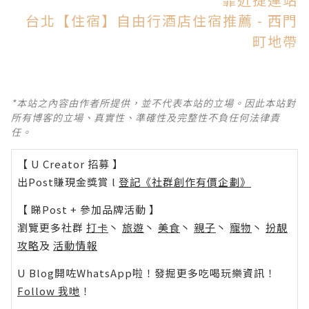
台北【住宿】自由行酒店住宿推薦 - 西門
町地帶
*本站之內容由作者所提供，並不代表本站的立場。因此本站對
所有博客的立場、真實性、準確性及完整性不負任何法律責
任。
【 U Creator 招募 】
出Post賺現金獎賞 l
登記《社群創作有價企劃》
【 睇Post + 參加品牌活動 】
瀏覽更多社群
打卡
丶
旅遊
丶
美食
丶
親子
丶
寵物
丶
扮靚
攻略
及
活動情報
U Blog開咗WhatsApp啦！發掘更多吃喝玩樂資訊！
Follow 我哋
！