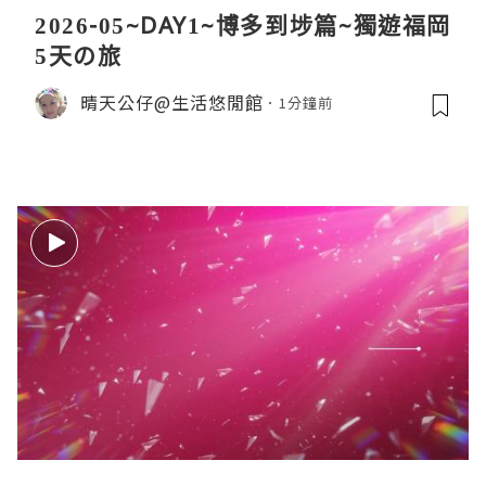
2026-05~DAY1~博多到埗篇~獨遊福岡
5天の旅
晴天公仔@生活悠閒館
1分鐘前