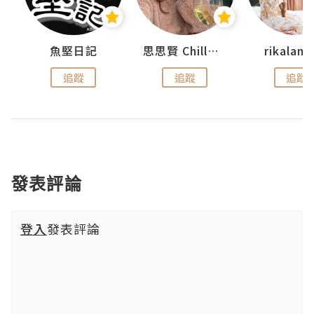
urnal
魚堅日記
思思賢 ChillMyBabe
rikala
追蹤
追蹤
追蹤
發表評論
登入
發表評論