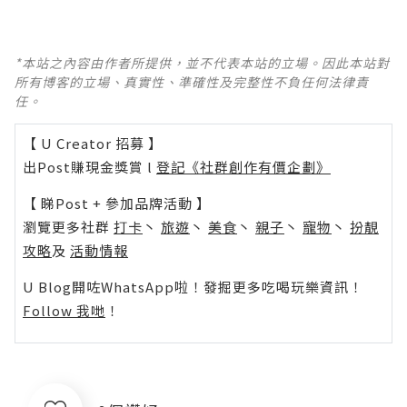
*本站之內容由作者所提供，並不代表本站的立場。因此本站對
所有博客的立場、真實性、準確性及完整性不負任何法律責
任。
【 U Creator 招募 】
出Post賺現金獎賞 l
登記《社群創作有價企劃》
【 睇Post + 參加品牌活動 】
瀏覽更多社群
打卡
丶
旅遊
丶
美食
丶
親子
丶
寵物
丶
扮靚
攻略
及
活動情報
U Blog開咗WhatsApp啦！發掘更多吃喝玩樂資訊！
Follow 我哋
！