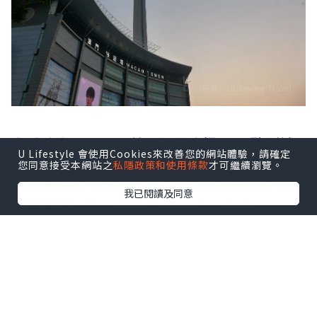
自助晚餐
18:30開始, 小飛浪提早一點到達
U Lifestyle 會使用Cookies來改善您的網站體驗，請確定
先參觀觀光層。現在暫時只有美高梅、新
您同意接受本網站之
私隱政策和使用條款
才可繼續瀏覽。
葡京酒店及上葡京酒店提供發財車來往
澳
我已閱讀及同意
門旅遊塔
, 而小飛浪就乘坐巴士到達。
>>按我購買
觀光層入場門票