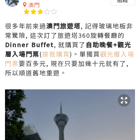
澳門
很多年前來過
澳門旅遊塔
, 記得玻璃地板非
常驚險, 這次訂了旅遊塔360旋轉餐廳的
Dinner Buffet
, 就購買了
自助晚餐+觀光
層入場門票
(
按我購買
)。單獨買
觀光層入場
門票
要百多元, 現在只要加幾十元就有了,
所以順道舊地重遊。