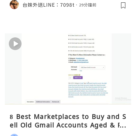
台妹外送LINE：7098t
29分鐘前
8 Best Marketplaces to Buy and S
ell Old Gmail Accounts Aged & PV
A Safely (Any Country) – 2026 Gui