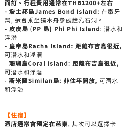
而訂。行程費用通常在THB1200+左右
- 詹士邦島James Bond Island:
在攀牙
灣, 還會乘坐獨木舟參觀鐘乳石洞。
- 皮皮島
(
PP 島) Phi Phi Island
: 潛水和
浮潛
- 皇帝島Racha Island: 距離布吉島很近,
可
潛水和浮潛
-
珊瑚島Coral Island: 距離布吉島很近,
可
潛水和浮潛
-
斯米蘭Similan島: 非住年開放,
可潛水
和浮潛
【住宿】
酒店通常會預定在芭東
, 其次可以選擇卡