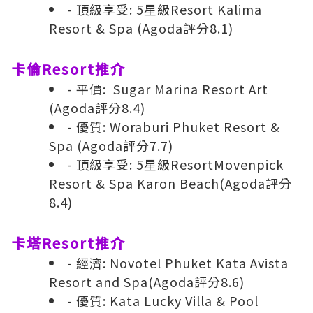
- 頂級享受: 5星級Resort
Kalima
Resort & Spa
(
Agoda評分8.1
)
卡倫Resort推介
- 平價:
Sugar Marina Resort Art
(
Agoda評分8.4
)
- 優質:
Woraburi Phuket Resort &
Spa
(
Agoda評分7.7
)
- 頂級享受: 5星級Resort
Movenpick
Resort & Spa Karon Beach
(
Agoda評分
8.4
)
卡塔Resort推介
- 經濟:
Novotel Phuket Kata Avista
Resort and Spa
(
Agoda評分8.6
)
- 優質:
Kata Lucky Villa & Pool