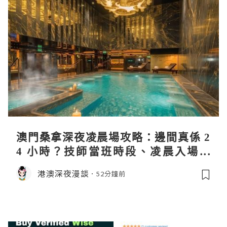
澳門桑拿深夜凌晨場攻略：邊間真係 2
4 小時？技師當班時段、凌晨入場流
程、過夜安排一次過講清
港澳深夜漫談
52分鐘前