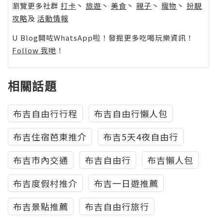
瀏覽更多社群
打卡
丶
旅遊
丶
美食
丶
親子
丶
寵物
丶
扮靚
攻略
及
活動情報
U Blog開咗WhatsApp啦！發掘更多吃喝玩樂資訊！
Follow 我哋
！
相關話題
布吉自由行行程
布吉自由行懶人包
布吉住宿芭東推介
布吉5天4夜自由行
布吉市內交通
布吉自由行
布吉懶人包
布吉度假村推介
布吉一日遊推薦
布吉景點推薦
布吉自由行旅行