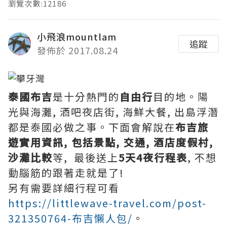
瀏覽次數:12186
小飛浪mountlam
追蹤
發佈於 2017.08.24
泰國布吉
是十分熱門的
自由行
目的地。陽
光與海灘, 酒吧夜店街, 海鮮大餐, 出島浮潛
都是泰國必做之事。下面會解說在
布吉旅
遊實用資訊, 包括景點, 交通, 酒店度假村,
沙灘比較
等, 最後送上
5天4夜行程表
, 不想
動腦筋的跟著走就是了!
另有需要詳細行程可看
https://littlewave-travel.com/post-
321350764-布吉懶人包/
。