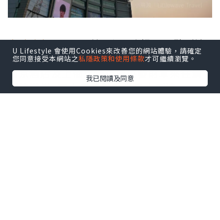
自助晚餐
18:30開始, 小飛浪提早一點到達
U Lifestyle 會使用Cookies來改善您的網站體驗，請確定
先參觀觀光層。現在暫時只有美高梅、新
您同意接受本網站之
私隱政策和使用條款
才可繼續瀏覽。
葡京酒店及上葡京酒店提供發財車來往
澳
我已閱讀及同意
門旅遊塔
, 而小飛浪就乘坐巴士到達。
>>按我購買
觀光層入場門票