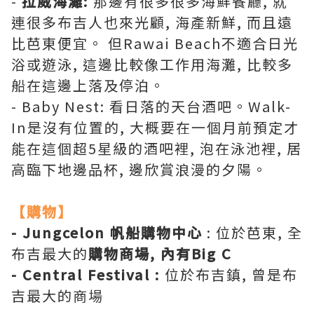
-
拉威海灘:
那邊有很多很多海鮮餐廳, 就
連很多布吉人也來光顧, 海產新鮮, 而且遠
比芭東便宜。 但Rawai Beach不適合日光
浴或遊泳, 這邊比較像工作用海灘, 比較多
船在這邊上落及停泊。
- Baby Nest: 看日落的天台酒吧。Walk-
In是沒有位置的, 大概要在一個月前預定才
能在這個超5星級的酒吧裡, 泡在泳池裡, 居
高臨下地邊品杯, 邊欣賞浪漫的夕陽。
【購物】
- Jungcelon 帆船購物中心
: 位於芭東, 全
布吉最大的
購物商場, 內有Big C
- Central Festival :
位於布吉鎮, 曾是布
吉最大的商場