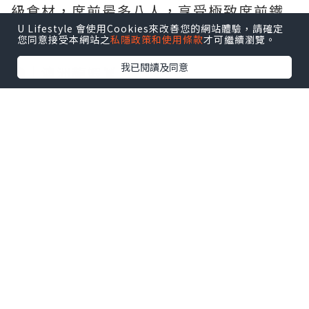
級食材，席前最多八人，享受極致席前鐵
板燒視覺體驗😎🤟🏻
U Lifestyle 會使用Cookies來改善您的網站體驗，請確定
您同意接受本網站之
私隱政策和使用條款
才可繼續瀏覽。
我已閱讀及同意
➊｜澳洲龍蝦🦞
師傅會先喺席前展示新鮮澳洲龍蝦，隨後
喺鐵板用牛油將龍蝦煎到金黃色。師傅仲
會貼心幫你起埋肉，灑少少海鹽提鮮，再
伴埋清爽嘅柚子醬汁，完美襯托出龍蝦嘅
鮮甜！
➋｜極鮮刺身拼盤（三款）🐟
緊接第二道菜嘅「刺身拼盤」一共有三
款，全部即日新鮮運到！今日嘅陣容有牡
丹蝦、吞拿魚同油甘魚。當中我自己就最
推介油甘魚，貪佢厚切得嚟帶點微微嘅爽