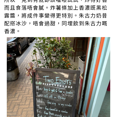
而且食落唔會膩。炸薯條加上香濃既黑松
露醬，將成件事變得更特別。朱古力奶昔
配搭冰沙，唔會過甜，同埋飲到朱古力嘅
香濃。