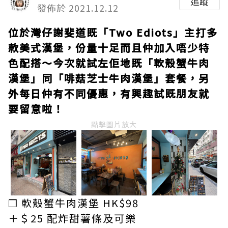
追蹤
發佈於 2021.12.12
位於灣仔謝斐道既「Two Ediots」主打多
款美式漢堡，份量十足而且仲加入唔少特
色配搭～今次就試左佢地既「軟殼蟹牛肉
漢堡」同「啡菇芝士牛肉漢堡」套餐，另
外每日仲有不同優惠，有興趣試既朋友就
要留意啦！
點擊圖片放大
❒ 軟殼蟹牛肉漢堡 HK$98
＋＄25 配炸甜薯條及可樂