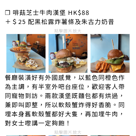
❒ 啡菇芝士牛肉漢堡 HK$88
＋＄25 配黑松露炸薯條及朱古力奶昔
點擊圖片放大
餐廳裝潢好有外國感覺，以藍色同橙色作
為主調，有半室外吧台座位，歡迎客人帶
同寵物到訪。兩款漢堡既麵包都有烘過，
兼即叫即整，所以軟殼蟹炸得好香脆。同
埋本身舊軟殼蟹都好大隻，再加埋牛肉，
對女士嚟講一定夠飽！
點擊圖片放大