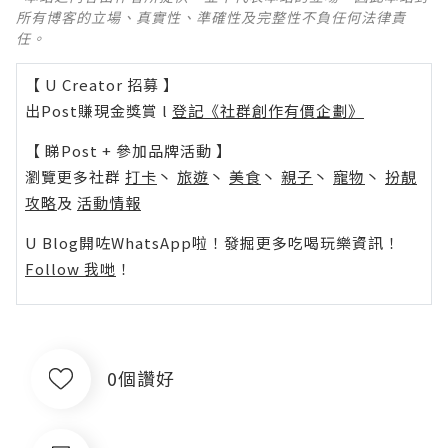
所有博客的立場、真實性、準確性及完整性不負任何法律責
任。
【 U Creator 招募 】
出Post賺現金獎賞 l
登記《社群創作有價企劃》
【 睇Post + 參加品牌活動 】
瀏覽更多社群
打卡
丶
旅遊
丶
美食
丶
親子
丶
寵物
丶
扮靚
攻略
及
活動情報
U Blog開咗WhatsApp啦！發掘更多吃喝玩樂資訊！
Follow 我哋
！
0個讚好