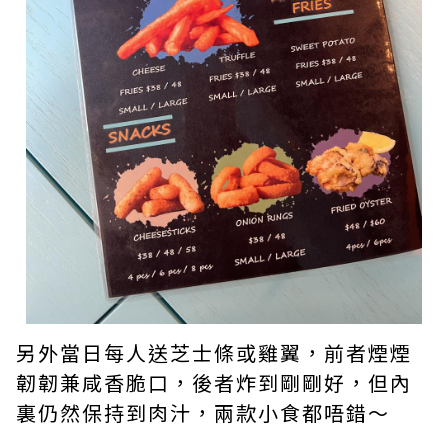
​​另外當日每人送芝士條或雞翼，前者煙煙
韌韌兼咸香脆口，後者炸到剛剛好，但內
裏仍然保持到肉汁，兩款小食都唔錯～