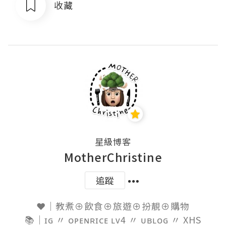
收藏
星級博客
MotherChristine
追蹤
❤️｜教煮⊕飲食⊕旅遊⊕扮靚⊕購物

📚｜ɪɢ 〃 ᴏᴘᴇɴʀɪᴄᴇ ʟᴠ4 〃 ᴜʙʟᴏɢ 〃 XHS
