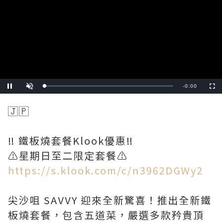
Video
Player
is
loading.
Remaining
-
0:00
Loaded
:
Pause
Unmute
Fullscre
0%
Time
🇯🇵
‼️ 鐵板燒套餐Klook優惠‼️
https://s.klook.com/c/n3962DGWy2
尖沙咀 SAVVY 迎來全新驚喜！推出全新鐵
板燒套餐，包含五道菜，嚴選多款矜貴頂