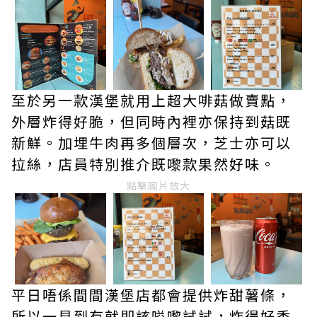
至於另一款漢堡就用上超大啡菇做賣點，
外層炸得好脆，但同時內裡亦保持到菇既
新鮮。加埋牛肉再多個層次，芝士亦可以
拉絲，店員特別推介既嚟款果然好味。
點擊圖片放大
平日唔係間間漢堡店都會提供炸甜薯條，
所以一見到有就即該嗌嚟試試，炸得好香