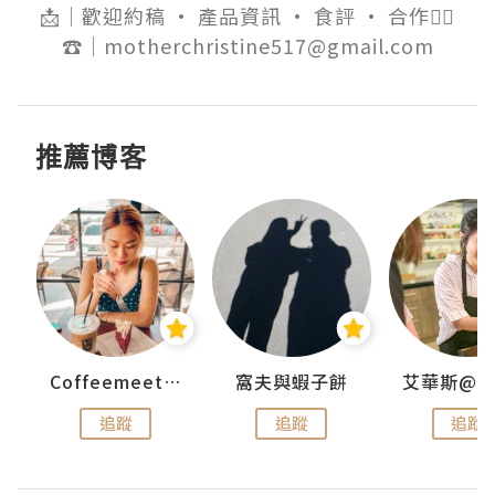
📩｜歡迎約稿 • 產品資訊 • 食評 • 合作👈🏻

☎️｜motherchristine517@gmail.com
推薦博客
Coffeemeetjojo
窩夫與蝦子餅
追蹤
追蹤
追蹤