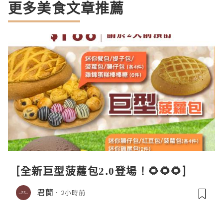
更多美食文章推薦
[全新巨型菠蘿包2.0登場！🌻🌻🌻]
君蘭
2小時前