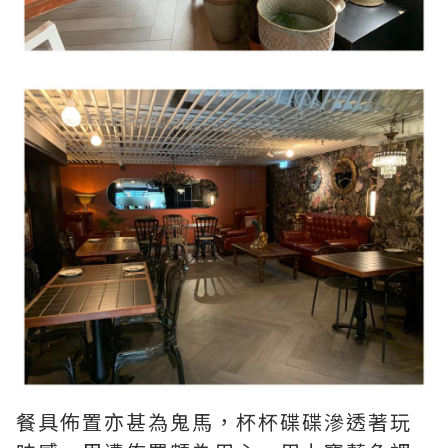
餐具佈置亦甚為鬼馬，杯杯碟碟滲透著玩