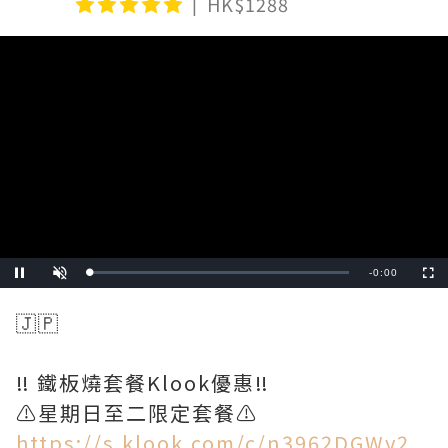
HK$1288
Video
Player
is
loading.
Remaining
-
0:00
Loaded
:
Pause
Unmute
Fullscre
0%
Time
🇯🇵
‼️ 鐵板燒套餐Klook優惠‼️
https://s.klook.com/c/n3962DGWy2