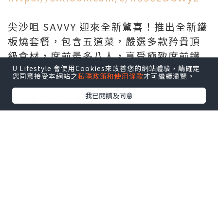
尖沙咀 SAVVY 迎來全新驚喜！推出全新鐵
板燒套餐，包含五道菜，嚴選多款矜貴頂
級食材，席前最多八人，享受極致席前鐵
板燒視覺體驗😎🤟🏻
U Lifestyle 會使用Cookies來改善您的網站體驗，請確定
您同意接受本網站之
私隱政策和使用條款
才可繼續瀏覽。
我已閱讀及同意
➊｜澳洲龍蝦🦞
師傅會先喺席前展示新鮮澳洲龍蝦，隨後
喺鐵板用牛油將龍蝦煎到金黃色。師傅仲
會貼心幫你起埋肉，灑少少海鹽提鮮，再
伴埋清爽嘅柚子醬汁，完美襯托出龍蝦嘅
鮮甜！
➋｜極鮮刺身拼盤（三款）🐟
緊接第二道菜嘅「刺身拼盤」一共有三