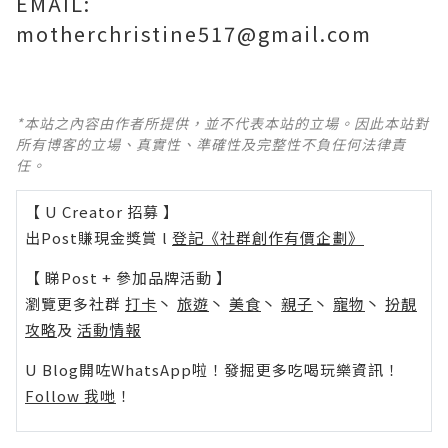
EMAIL:
motherchristine517@gmail.com
*本站之內容由作者所提供，並不代表本站的立場。因此本站對
所有博客的立場、真實性、準確性及完整性不負任何法律責
任。
【 U Creator 招募 】
出Post賺現金獎賞 l
登記《社群創作有價企劃》
【 睇Post + 參加品牌活動 】
瀏覽更多社群
打卡
丶
旅遊
丶
美食
丶
親子
丶
寵物
丶
扮靚
攻略
及
活動情報
U Blog開咗WhatsApp啦！發掘更多吃喝玩樂資訊！
Follow 我哋
！