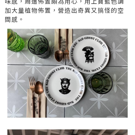
味感，周遭佈置頗為用心，用上寶藍色調
加大量植物佈置，營造出奇異又搞怪的空
間感。