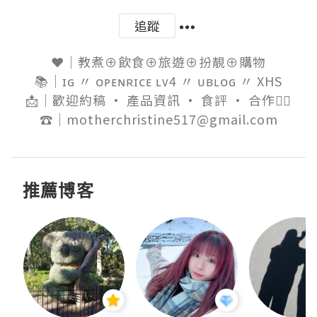
追蹤
❤️｜教煮⊕飲食⊕旅遊⊕扮靚⊕購物

📚｜ɪɢ 〃 ᴏᴘᴇɴʀɪᴄᴇ ʟᴠ4 〃 ᴜʙʟᴏɢ 〃 XHS

📩｜歡迎約稿 • 產品資訊 • 食評 • 合作👈🏻

☎️｜motherchristine517@gmail.com
推薦博客