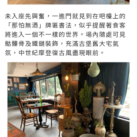
未入座先興奮，一進門就見到在吧檯上的
「那怕無酒」牌匾書法，似乎提醒著食客
將進入一個不一樣的世界。場內隨處可見
骷髏骨及鐵鏈裝飾，充滿古堡舊大宅氣
氛，中世紀摩登復古風盡現眼前。