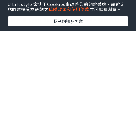
勝的視覺意境。盛典高潮為隆重的敲鑼啟動儀式，象
U Lifestyle 會使用Cookies來改善您的網站體驗，請確定
您同意接受本網站之
私隱政策和使用條款
才可繼續瀏覽。
徵沙漠鑽石全新篇章的展開。De Beers 集團天然鑽
石總經理 Lynn Serfaty 女士，與周大福珠寶首席營
我已閱讀及同意
運官黃燕瓊女士、周生生集團副總經理周允成先生、
TSL |謝瑞麟珠寶副行政總裁謝達峰先生同台，在
De Beers 集團天然鑽石亞太區副總裁黎翠華女士、
De Beers 集團全球看貨商副總裁林威雄先生及全場
嘉賓的見證下敲響鑼聲，正式宣告沙漠鑽石亞太區發
佈華麗揭幕。
隨後，多位政商界代表及外交使節亦登台祝賀。英國
駐華貿易副使節施睿耀（Sohail Shaikh）先生、英
中貿易協會中國區總裁兼中國區首席代表趙湯
（Tom Simpson）先生、南非共和國駐上海總領事
館總領事齊樸（Phuti Joyce Tsipa）女士、納米