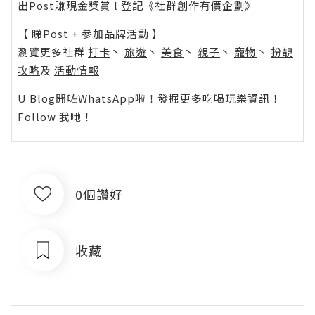
出Post賺現金獎賞 l
登記《社群創作有價企劃》
【 睇Post + 參加品牌活動 】
瀏覽更多社群
打卡
丶
旅遊
丶
美食
丶
親子
丶
寵物
丶
扮靚
攻略
及
活動情報
U Blog開咗WhatsApp啦！發掘更多吃喝玩樂資訊！
Follow 我哋
！
0個讚好
收藏