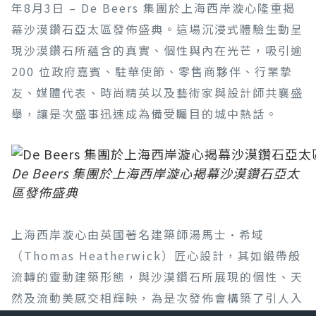
年8月3日 – De Beers 集團於上海西岸漩心隆重揭
幕沙漠鑽石亞太區發佈盛典。這場沉浸式體驗生動呈
現沙漠鑽石所蘊含的真實、個性與內在光芒，吸引逾
200 位政府嘉賓、駐華使節、零售商夥伴、行業摯
友、媒體代表、時尚精英以及藝術家與設計師共襄盛
舉，讓是次盛事迅速成為備受矚目的城中熱話。
De Beers 集團於上海西岸漩心揭幕沙漠鑽石亞太
區發佈盛典
上海西岸漩心由英國著名建築師湯馬士·希域
（Thomas Heatherwick）匠心設計，其如緞帶般
流轉的靈動建築形態，與沙漠鑽石所展現的個性、天
然及流動美感交相輝映，為是次發佈會構築了引人入