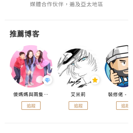
媒體合作伙伴，遍及亞太地區
推薦博客
點滴
儍媽媽與兩隻小魔怪之家
艾米莉
追蹤
追蹤
追蹤