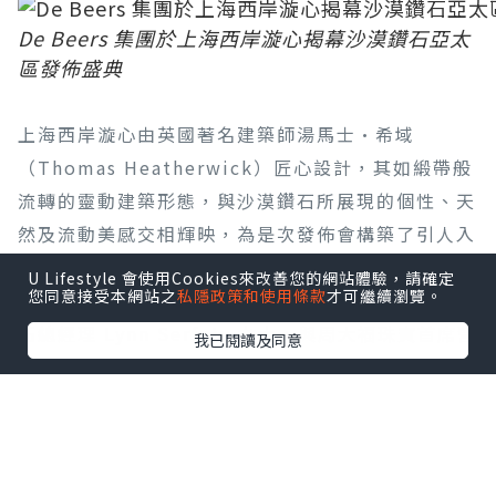
De Beers 集團於上海西岸漩心揭幕沙漠鑽石亞太
區發佈盛典
上海西岸漩心由英國著名建築師湯馬士·希域
（Thomas Heatherwick）匠心設計，其如緞帶般
流轉的靈動建築形態，與沙漠鑽石所展現的個性、天
然及流動美感交相輝映，為是次發佈會構築了引人入
勝的視覺意境。盛典高潮為隆重的敲鑼啟動儀式，象
U Lifestyle 會使用Cookies來改善您的網站體驗，請確定
您同意接受本網站之
私隱政策和使用條款
才可繼續瀏覽。
徵沙漠鑽石全新篇章的展開。De Beers 集團天然鑽
石總經理 Lynn Serfaty 女士，與周大福珠寶首席營
我已閱讀及同意
運官黃燕瓊女士、周生生集團副總經理周允成先生、
TSL |謝瑞麟珠寶副行政總裁謝達峰先生同台，在
De Beers 集團天然鑽石亞太區副總裁黎翠華女士、
De Beers 集團全球看貨商副總裁林威雄先生及全場