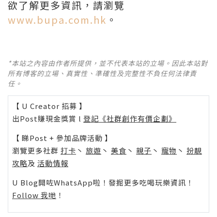
欲了解更多資訊，請瀏覽
www.bupa.com.hk
。
*本站之內容由作者所提供，並不代表本站的立場。因此本站對
所有博客的立場、真實性、準確性及完整性不負任何法律責
任。
【 U Creator 招募 】
出Post賺現金獎賞 l
登記《社群創作有價企劃》
【 睇Post + 參加品牌活動 】
瀏覽更多社群
打卡
丶
旅遊
丶
美食
丶
親子
丶
寵物
丶
扮靚
攻略
及
活動情報
U Blog開咗WhatsApp啦！發掘更多吃喝玩樂資訊！
Follow 我哋
！