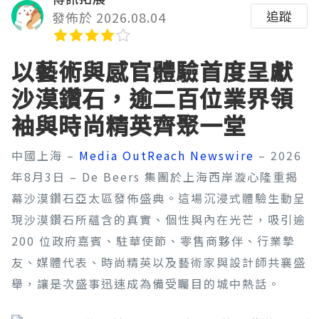
追蹤
發佈於 2026.08.04
以藝術與感官體驗首度呈獻
沙漠鑽石，逾二百位業界領
袖與時尚精英齊聚一堂
中國上海 –
Media OutReach Newswire
– 2026
年8月3日 – De Beers 集團於上海西岸漩心隆重揭
幕沙漠鑽石亞太區發佈盛典。這場沉浸式體驗生動呈
現沙漠鑽石所蘊含的真實、個性與內在光芒，吸引逾
200 位政府嘉賓、駐華使節、零售商夥伴、行業摯
友、媒體代表、時尚精英以及藝術家與設計師共襄盛
舉，讓是次盛事迅速成為備受矚目的城中熱話。