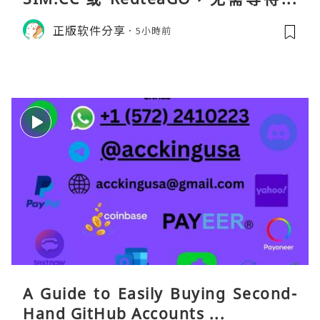
货。需要“当地号码 + 通话短信”（如
正版软件分享
5小時前
打车、外卖、客户联络）：优先 Redt
eaGO（明确提供通话短信套餐）。长
A Guide to Easily Buying Second-
Hand GitHub Accounts ...