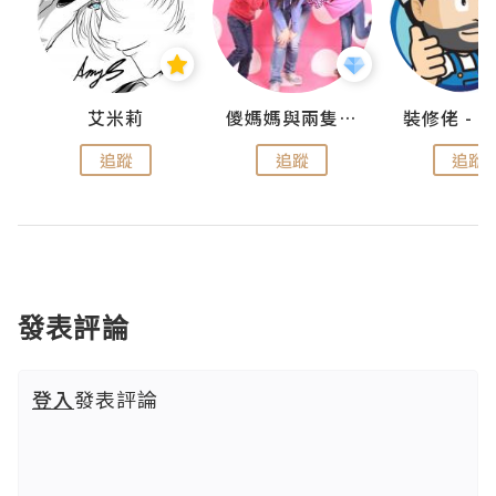
點滴
艾米莉
儍媽媽與兩隻小魔怪之家
追蹤
追蹤
追蹤
發表評論
登入
發表評論