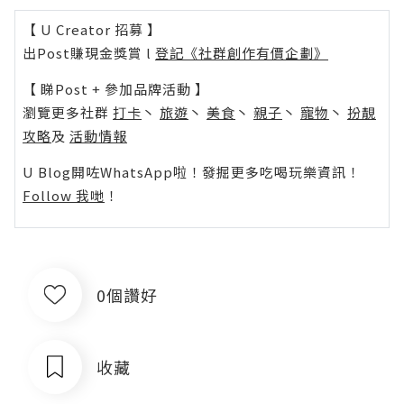
【 U Creator 招募 】
出Post賺現金獎賞 l
登記《社群創作有價企劃》
【 睇Post + 參加品牌活動 】
瀏覽更多社群
打卡
丶
旅遊
丶
美食
丶
親子
丶
寵物
丶
扮靚
攻略
及
活動情報
U Blog開咗WhatsApp啦！發掘更多吃喝玩樂資訊！
Follow 我哋
！
0個讚好
收藏