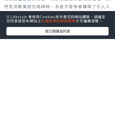
然及流動美感交相輝映，為是次發佈會構築了引人入
勝的視覺意境。盛典高潮為隆重的敲鑼啟動儀式，象
U Lifestyle 會使用Cookies來改善您的網站體驗，請確定
您同意接受本網站之
私隱政策和使用條款
才可繼續瀏覽。
徵沙漠鑽石全新篇章的展開。De Beers 集團天然鑽
石總經理 Lynn Serfaty 女士，與周大福珠寶首席營
我已閱讀及同意
運官黃燕瓊女士、周生生集團副總經理周允成先生、
TSL |謝瑞麟珠寶副行政總裁謝達峰先生同台，在
De Beers 集團天然鑽石亞太區副總裁黎翠華女士、
De Beers 集團全球看貨商副總裁林威雄先生及全場
嘉賓的見證下敲響鑼聲，正式宣告沙漠鑽石亞太區發
佈華麗揭幕。
隨後，多位政商界代表及外交使節亦登台祝賀。英國
駐華貿易副使節施睿耀（Sohail Shaikh）先生、英
中貿易協會中國區總裁兼中國區首席代表趙湯
（Tom Simpson）先生、南非共和國駐上海總領事