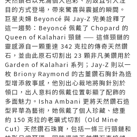
天然鑽石以充滿個人色彩、別致且引人注
目的方式登場，帶來驚喜與震撼的瞬間。
巨星夫婦 Beyoncé 與 Jay-Z 完美詮釋了
這一趨勢：Beyoncé 佩戴了 Chopard 的
Queen of Kalahari 頸鏈 —— 這條頸鏈的
靈感源自一顆重達 342 克拉的傳奇天然鑽
石，並由此原石切割出 23 顆非凡美鑽用於
Garden of Kalahari 系列；Jay-Z 則以一
枚 Briony Raymond 的古董鑽石胸針為造
型增添敘事感，他別出心裁地將胸針別於
領口，出人意料的佩戴位置彰顯了配飾的
多面魅力。Isha Ambani 更將天然鑽石造
型昇華為藝術，她佩戴了個人珍藏、總重
約 150 克拉的老礦式切割（Old Mine
Cut）天然鑽石珠寶，包括一條三行頸鏈和