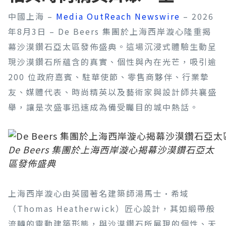
中國上海 –
Media OutReach Newswire
– 2026
年8月3日 – De Beers 集團於上海西岸漩心隆重揭
幕沙漠鑽石亞太區發佈盛典。這場沉浸式體驗生動呈
現沙漠鑽石所蘊含的真實、個性與內在光芒，吸引逾
200 位政府嘉賓、駐華使節、零售商夥伴、行業摯
友、媒體代表、時尚精英以及藝術家與設計師共襄盛
舉，讓是次盛事迅速成為備受矚目的城中熱話。
De Beers 集團於上海西岸漩心揭幕沙漠鑽石亞太
區發佈盛典
上海西岸漩心由英國著名建築師湯馬士·希域
（Thomas Heatherwick）匠心設計，其如緞帶般
流轉的靈動建築形態，與沙漠鑽石所展現的個性、天