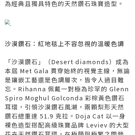
為經典且獨具特色的天然鑽石珠寶造型。
沙漠鑽石：紅地毯上不容忽視的溫暖色調
「沙漠鑽石」（Desert diamonds）成為
本屆 Met Gala 貫穿始終的視覺主線，無論
是鑲嵌工藝還是色調層次，皆令人過目難
忘。Rihanna 佩戴一對極為珍罕的 Glenn
Spiro Moghul Golconda 彩棕黃色鑽石
耳環，引領沙漠鑽石風潮，兩顆梨形天然
鑽石總重達 51.9 克拉。Doja Cat 以一身
裸色造型搭配高級珠寶品牌 Leviev 的大型
花卉天然鑽石耳環，在極簡與極繁之間營