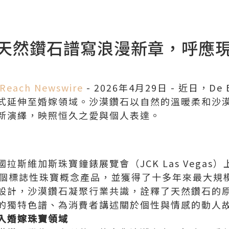
天然鑽石譜寫浪漫新章，呼應
Reach Newswire
- 2026年4月29日 - 近日，De
式延伸至婚嫁領域。沙漠鑽石以自然的溫暖柔和沙
新演繹，映照恒久之愛與個人表達。
美國拉斯維加斯珠寶鐘錶展覽會（JCK Las Vegas
年來首個標誌性珠寶概念產品，並獲得了十多年來最大
設計，沙漠鑽石凝聚行業共識，詮釋了天然鑽石的
的獨特色譜、為消費者講述關於個性與情感的動人
入婚嫁珠寶領域