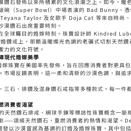
漠鑽石發佈以來所積累的文化浪潮之上。如今，暖
（Super Bowl）中場表演的 Bad Bunny
yana Taylor 及女歌手 Doja Cat 等來自
沙漠鑽石出席重要時刻。
球矚目的婚嫁時刻。珠寶設計師 Kindred Lub
t 打造的訂婚鑽戒上，那顆溫暖燭光色調的老礦式切割天
響力的文化符號。
繹現代婚嫁美學
鑽石婚嫁珠寶在美國率先發佈，旨在回應消費者對更具
。市場反饋表明，這一柔和清新的沙漠色調，與追
、三石、排鑽及混身鑽石戒指等多種款式。每一件
燃消費者渴望
集團以往的天然鑽石排戒、網球手鍊等標誌性珠寶概念一
——頌揚天然鑽石，重燃消費者的熱情和渴望。De B
開發以沙漠靈感為基調的訂婚及婚嫁珠寶，其中包括 Tayl