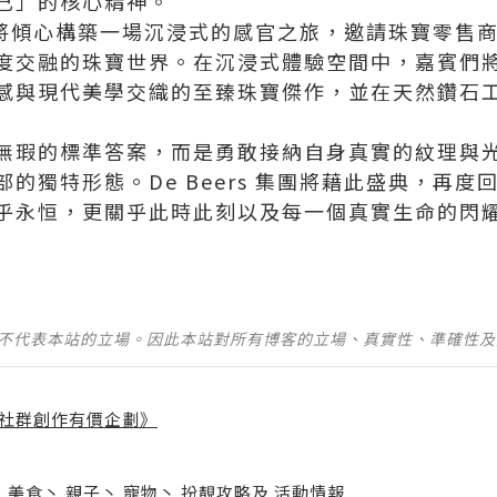
己」的核心精神。
 集團將傾心構築一場沉浸式的感官之旅，邀請珠寶零
度交融的珠寶世界。在沉浸式體驗空間中，嘉賓們
感與現代美學交織的至臻珠寶傑作，並在天然鑽石
無瑕的標準答案，而是勇敢接納自身真實的紋理與光
的獨特形態。De Beers 集團將藉此盛典，再
乎永恒，更關乎此時此刻以及每一個真實生命的閃耀
並不代表本站的立場。因此本站對所有博客的立場、真實性、準確性
社群創作有價企劃》
】
丶
美食
丶
親子
丶
寵物
丶
扮靚攻略
及
活動情報