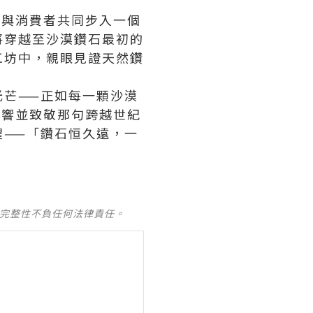
售商與消費者共同步入一個
將穿越至沙漠鑽石最初的
工坊中，親眼見證天然鑽
芒——正如每一顆沙漠
度回響並致敬那句跨越世紀
——「鑽石恒久遠，一
及完整性不負任何法律責任。