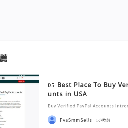
薦
05 Best Place To Buy Ve
unts in USA
Buy Verified PayPal Accounts Intr
ts PayPal has become a staple in on
g convenience and security for us
PvaSmmSells
1小時前
u're shopping, selling,