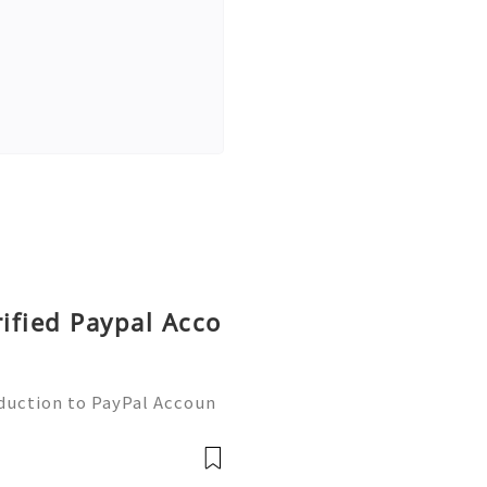
rified Paypal Acco
oduction to PayPal Accoun
line transactions, offerin
ers worldwide. Whether yo