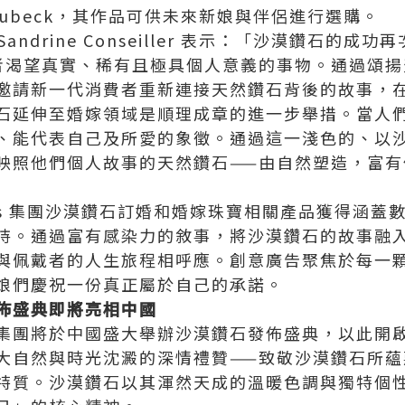
d Lubeck，其作品可供未來新娘與伴侶進行選購。
官 Sandrine Conseiller 表示：「沙漠鑽石的
者渴望真實、稀有且極具個人意義的事物。通過頌揚
邀請新一代消費者重新連接天然鑽石背後的故事，
石延伸至婚嫁領域是順理成章的進一步舉措。當人
、能代表自己及所愛的象徵。通過這一淺色的、以
映照他們個人故事的天然鑽石——由自然塑造，富有
ers 集團沙漠鑽石訂婚和婚嫁珠寶相關產品獲得涵
持。通過富有感染力的敘事，將沙漠鑽石的故事融
與佩戴者的人生旅程相呼應。創意廣告聚焦於每一
娘們慶祝一份真正屬於自己的承諾。
佈盛典即將亮相中國
eers 集團將於中國盛大舉辦沙漠鑽石發佈盛典，以此
大自然與時光沈澱的深情禮贊——致敬沙漠鑽石所蘊
特質。沙漠鑽石以其渾然天成的溫暖色調與獨特個