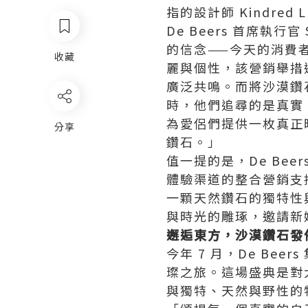
指的設計師 Kindre
De Beers 首席執行
的信念——今天的消費
收藏
麗與個性，該營銷舉措
廣泛共鳴。而將沙漠鑽
時，他們追尋的是真實
為愛侶們提供一枚真正
分享
鑽石。」
值一提的是，De Be
體驗渠道的整合營銷支
一顆天然鑽石的獨特性
與時光的雕琢，邀請新
邂逅東方，沙漠鑽石發
今年 7 月，De B
璨之旅。這場盛典是對
與獨特、天然與野性的