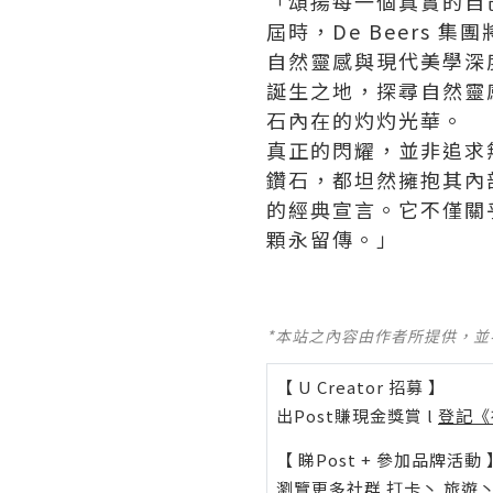
「頌揚每一個真實的自
屆時，De Beers
自然靈感與現代美學深
誕生之地，探尋自然靈
石內在的灼灼光華。
真正的閃耀，並非追求
鑽石，都坦然擁抱其內部
的經典宣言。它不僅關
顆永留傳。」
*本站之內容由作者所提供，
【 U Creator 招募 】
出Post賺現金獎賞 l
登記《
【 睇Post + 參加品牌活動 
瀏覽更多社群
打卡
丶
旅遊