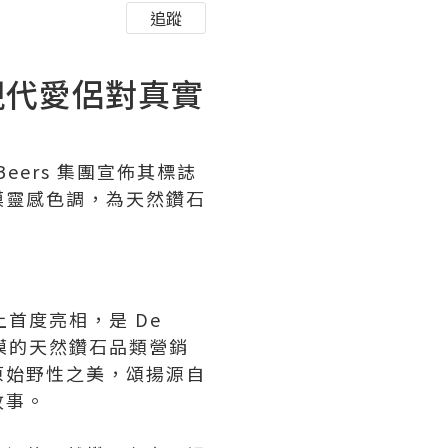
追蹤
現代愛侶對真實
 Beers 集團宣佈其標誌
漠靈感色調，為天然鑽石
）上首度亮相，是 De
規模的天然鑽石品類營銷
原始野性之美，頌揚源自
故事。