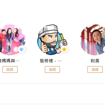
儍媽媽與兩隻小魔怪之家
裝修佬 - 香港一站式網上裝修平台
利奧
追蹤
追蹤
追蹤