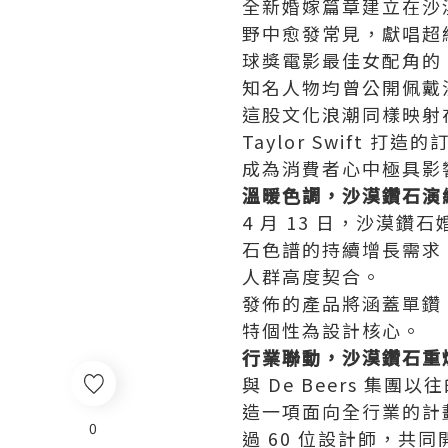
全新婚嫁篇章建立在沙
野中愈發常見，獻唱超級碗
球獎電影最佳女配角的 Te
知名人物均曾公開佩戴
這股文化浪潮同樣映射在全
Taylor Swif
成為消費者心中極具影
溫暖色調，沙漠鑽石演
4 月 13 日，沙漠
石色譜的持續增長需求
人群高度契合。
發佈的產品將涵蓋單鑽
特個性為設計核心。
行業聯動，沙漠鑽石重
與 De Beers 
造一項面向全行業的計劃
0
過 60 位設計師，共同