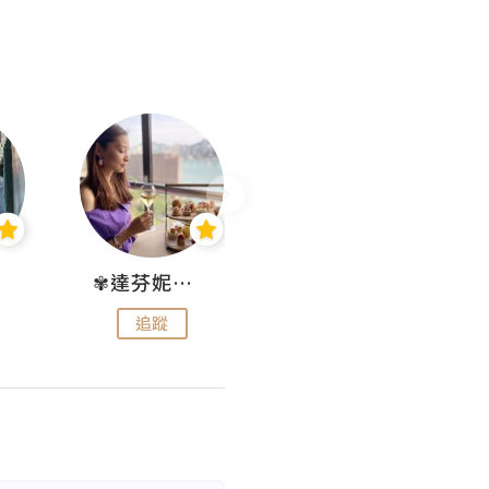
✾達芬妮•愛孩子•愛生活✾
wendysugar享受生活gogogo
追蹤
追蹤