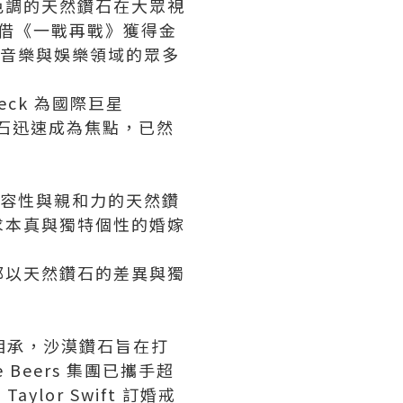
色調的天然鑽石在大眾視
、憑借《一戰再戰》獲得金
時尚、音樂與娛樂領域的眾多
eck 為國際巨星
然鑽石迅速成為焦點，已然
包容性與親和力的天然鑽
求本真與獨特個性的婚嫁
都以天然鑽石的差異與獨
脈相承，沙漠鑽石旨在打
eers 集團已攜手超
or Swift 訂婚戒