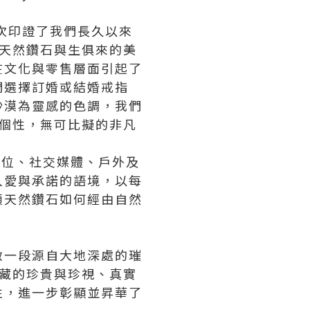
成功再次印證了我們長久以來
天然鑽石與生俱來的美
在文化與零售層面引起了
們選擇訂婚或結婚戒指
沙漠為靈感的色調，我們
個性，無可比擬的非凡
蓋數位、社交媒體、戶外及
入愛與承諾的語境，以每
顆天然鑽石如何經由自然
開啟一段源自大地深處的璀
藏的珍貴與珍視、真實
性，進一步彰顯並昇華了