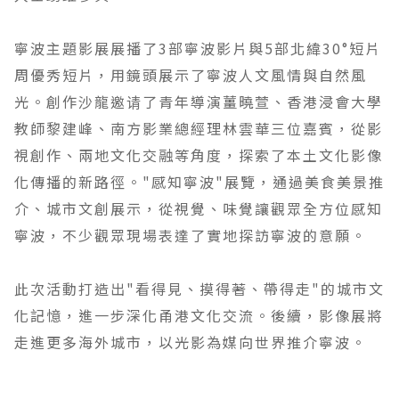
寧波主題影展展播了3部寧波影片與5部北緯30°短片
周優秀短片，用鏡頭展示了寧波人文風情與自然風
光。創作沙龍邀请了青年導演薑曉萱、香港浸會大學
教師黎建峰、南方影業總經理林雲華三位嘉賓，從影
視創作、兩地文化交融等角度，探索了本土文化影像
化傳播的新路徑。"感知寧波"展覽，通過美食美景推
介、城市文創展示，從視覺、味覺讓觀眾全方位感知
寧波，不少觀眾現場表達了實地探訪寧波的意願。
此次活動打造出"看得見、摸得著、帶得走"的城市文
化記憶，進一步深化甬港文化交流。後續，影像展將
走進更多海外城市，以光影為媒向世界推介寧波。