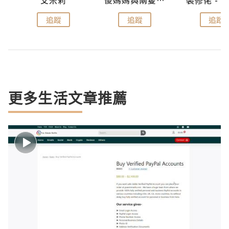
點滴
艾米莉
儍媽媽與兩隻小魔怪之家
追蹤
追蹤
追蹤
更多生活文章推薦