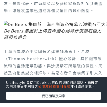
友、媒體代表、時尚精英以及藝術家與設計師共襄盛
舉，讓是次盛事迅速成為備受矚目的城中熱話。
De Beers 集團於上海西岸漩心揭幕沙漠鑽石亞太
區發佈盛典
上海西岸漩心由英國著名建築師湯馬士·希域
（Thomas Heatherwick）匠心設計，其如緞帶般
流轉的靈動建築形態，與沙漠鑽石所展現的個性、天
然及流動美感交相輝映，為是次發佈會構築了引人入
勝的視覺意境。盛典高潮為隆重的敲鑼啟動儀式，象
U Lifestyle 會使用Cookies來改善您的網站體驗，請確定
您同意接受本網站之
私隱政策和使用條款
才可繼續瀏覽。
徵沙漠鑽石全新篇章的展開。De Beers 集團天然鑽
石總經理 Lynn Serfaty 女士，與周大福珠寶首席營
我已閱讀及同意
運官黃燕瓊女士、周生生集團副總經理周允成先生、