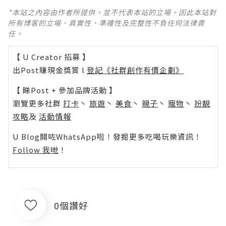
*本站之內容由作者所提供，並不代表本站的立場。因此本站對
所有博客的立場、真實性、準確性及完整性不負任何法律責
任。
【 U Creator 招募 】
出Post賺現金獎賞 l
登記《社群創作有價企劃》
【 睇Post + 參加品牌活動 】
瀏覽更多社群
打卡
丶
旅遊
丶
美食
丶
親子
丶
寵物
丶
扮靚
攻略
及
活動情報
U Blog開咗WhatsApp啦！發掘更多吃喝玩樂資訊！
Follow 我哋
！
0個讚好