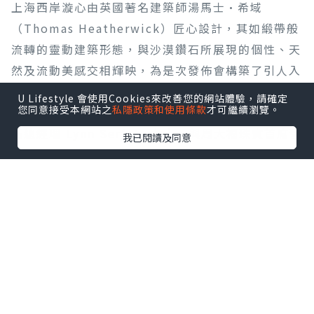
上海西岸漩心由英國著名建築師湯馬士·希域
（Thomas Heatherwick）匠心設計，其如緞帶般
流轉的靈動建築形態，與沙漠鑽石所展現的個性、天
然及流動美感交相輝映，為是次發佈會構築了引人入
勝的視覺意境。盛典高潮為隆重的敲鑼啟動儀式，象
U Lifestyle 會使用Cookies來改善您的網站體驗，請確定
您同意接受本網站之
私隱政策和使用條款
才可繼續瀏覽。
徵沙漠鑽石全新篇章的展開。De Beers 集團天然鑽
石總經理 Lynn Serfaty 女士，與周大福珠寶首席營
我已閱讀及同意
運官黃燕瓊女士、周生生集團副總經理周允成先生、
TSL |謝瑞麟珠寶副行政總裁謝達峰先生同台，在
De Beers 集團天然鑽石亞太區副總裁黎翠華女士、
De Beers 集團全球看貨商副總裁林威雄先生及全場
嘉賓的見證下敲響鑼聲，正式宣告沙漠鑽石亞太區發
佈華麗揭幕。
隨後，多位政商界代表及外交使節亦登台祝賀。英國