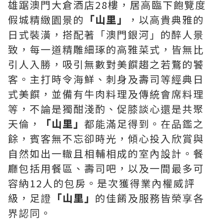
雄踞澳門大倉酒店28樓，居高臨下飽覽度
假城精緻園景的
「山里」
，以高貴典雅的
日式裝潢，搭配著「澳門銀河」的醉人景
致，每一道精雕細琢的高雅菜式，皆無比
引人入勝，吸引無數對美饌趨之若鶩的饕
客。主打時令海鮮、刺身及壽司等經典日
式美饌，並備有牛肉料理及傳統會席料理
等，不論是獨酣淺酌、促膝談心還是共聚
天倫，
「山里」
都能滿足得到。在品鑑之
餘，賓客無不忘卻時光，傾心投入欣賞與
自然如出一轍且相輔相成的室內設計。餐
廳包括用餐區、壽司吧，以及一間最多可
容納12人的包房。是次獲得業內權威評
級，足證
「山里」
的佳餚及服務皆榮享各
界認同。