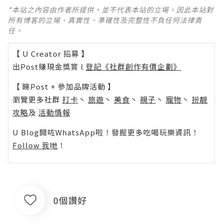
*本站之內容由作者所提供，並不代表本站的立場。因此本站對
所有博客的立場、真實性、準確性及完整性不負任何法律責
任。
【 U Creator 招募 】
出Post賺現金獎賞 l
登記《社群創作有價企劃》
【 睇Post + 參加品牌活動 】
瀏覽更多社群
打卡
丶
旅遊
丶
美食
丶
親子
丶
寵物
丶
扮靚
攻略
及
活動情報
U Blog開咗WhatsApp啦！發掘更多吃喝玩樂資訊！
Follow 我哋
！
0個讚好