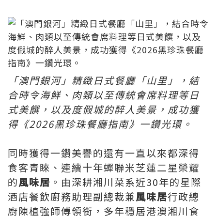
「澳門銀河」精緻日式餐廳「山里」，結
合時令海鮮、肉類以至傳統會席料理等日
式美饌，以及度假城的醉人美景，成功獲
得《2026黑珍珠餐廳指南》一鑽光環。
同時獲得一鑽美譽的還有一直以來都深得
食客青睞、連續十年蟬聯米芝蓮二星榮耀
的
風味居
。由深耕湘川菜系近30年的星際
酒店餐飲廚務助理副總裁兼
風味居
行政總
廚陳植強師傅領銜，多年穩居港澳湘川食