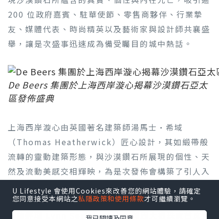
200 位政府嘉賓、駐華使節、零售商夥伴、行業摯
友、媒體代表、時尚精英以及藝術家與設計師共襄盛
舉，讓是次盛事迅速成為備受矚目的城中熱話。
De Beers 集團於上海西岸漩心揭幕沙漠鑽石亞太
區發佈盛典
上海西岸漩心由英國著名建築師湯馬士·希域
（Thomas Heatherwick）匠心設計，其如緞帶般
流轉的靈動建築形態，與沙漠鑽石所展現的個性、天
然及流動美感交相輝映，為是次發佈會構築了引人入
勝的視覺意境。盛典高潮為隆重的敲鑼啟動儀式，象
U Lifestyle 會使用Cookies來改善您的網站體驗，請確定
您同意接受本網站之
私隱政策和使用條款
才可繼續瀏覽。
徵沙漠鑽石全新篇章的展開。De Beers 集團天然鑽
石總經理 Lynn Serfaty 女士，與周大福珠寶首席營
我已閱讀及同意