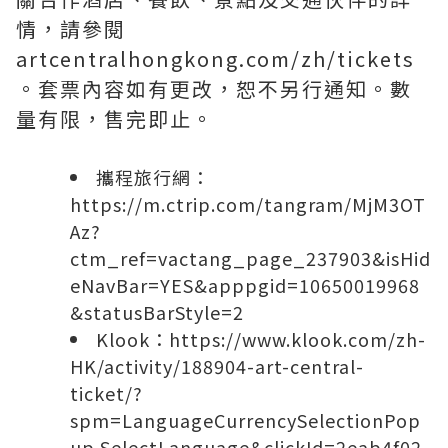
情，請參閱
artcentralhongkong.com/zh/tickets
。套票內容如有更改，恕不另行通知。數
量有限，售完即止。
攜程旅行網：
https://m.ctrip.com/tangram/MjM3OT
Az?
ctm_ref=vactang_page_237903&isHid
eNavBar=YES&apppgid=10650019968
&statusBarStyle=2
Klook：
https://www.klook.com/zh-
HK/activity/188904-art-central-
ticket/?
spm=LanguageCurrencySelectionPop
up.SelectLanguage&clickId=2eab4f02