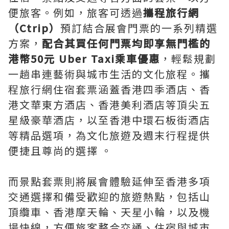
便旅客。例如，旅客可透過
攜程旅行網
（Ctrip）
預訂結合展會門票的一系列精選
方案，
配合其買任何門票均即享無門檻的
港幣50元 Uber Taxi乘車優惠
，輕鬆規劃
一趟串連藝術與城市生活的文化旅程。攜
程旅行網住宿套票涵蓋香港四季酒店、香
港文華東方酒店、香港美利酒店等頂尖五
星級豪華酒店，以至香港中環石板街酒店
等精品選項，為文化旅遊及週末行程提供
便捷且尊尚的選擇 。
而景點套票則將展會體驗延伸至香港多項
交通選擇和備受歡迎的旅遊熱點，包括山
頂纜車、香港摩天輪、天星小輪，以及機
場快線，方便旅客整合交通、住宿與城市