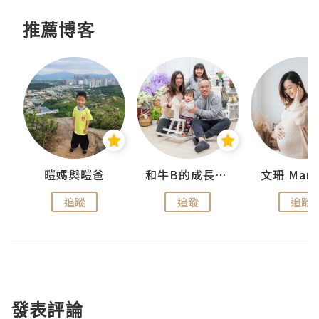
推薦博客
 Swan
暟媽與暟爸
和牛B的成長日記
文珊 ManS
追蹤
追蹤
追蹤
發表評論