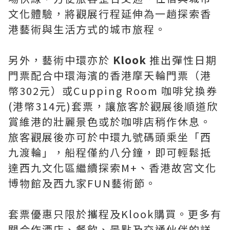
文化體驗，將觀展行程延伸為一趟探索香
港藝術與生活方式的城市旅程。
另外，藝術中環亦於
Klook
推出彈性日期
門票配合中環海濱的香港摩天輪門票（港
幣302元）或Cupping Room 咖啡兌換券
(港幣314元)套票，讓旅客於觀展後順道欣
賞維港的壯麗景色或於咖啡店稍作休息。
旅客觀展後亦可於中環九號碼頭乘坐「西
九渡輪」，船程僅約八分鐘，即可輕鬆抵
達西九文化區繼續探索M+、香港故宮文化
博物館及西九家FUN藝術節。
套票優惠只限於攜程及Klook購買。更多有
關合作酒店、餐飲、景點及交通伙伴的詳