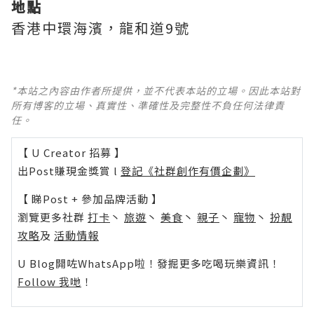
地點
香港中環海濱，龍和道9號
*本站之內容由作者所提供，並不代表本站的立場。因此本站對
所有博客的立場、真實性、準確性及完整性不負任何法律責
任。
【 U Creator 招募 】
出Post賺現金獎賞 l
登記《社群創作有價企劃》
【 睇Post + 參加品牌活動 】
瀏覽更多社群
打卡
丶
旅遊
丶
美食
丶
親子
丶
寵物
丶
扮靚
攻略
及
活動情報
U Blog開咗WhatsApp啦！發掘更多吃喝玩樂資訊！
Follow 我哋
！