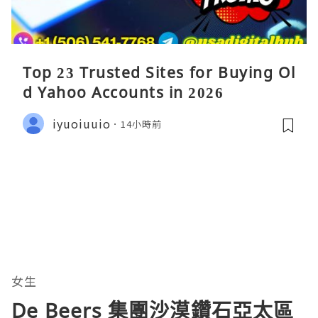
Top 23 Trusted Sites for Buying Ol
d Yahoo Accounts in 2026
iyuoiuuio
14小時前
女生
De Beers 集團沙漠鑽石亞太區