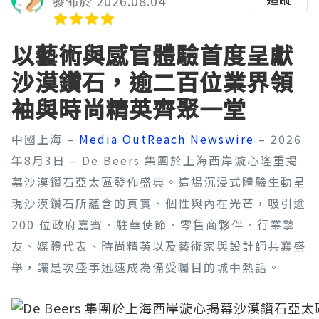
發佈於 2026.08.04
以藝術與感官體驗首度呈獻
沙漠鑽石，逾二百位業界領
袖與時尚精英齊聚一堂
中國上海 –
Media OutReach Newswire
– 2026
年8月3日 – De Beers 集團於上海西岸漩心隆重揭
幕沙漠鑽石亞太區發佈盛典。這場沉浸式體驗生動呈
現沙漠鑽石所蘊含的真實、個性與內在光芒，吸引逾
200 位政府嘉賓、駐華使節、零售商夥伴、行業摯
友、媒體代表、時尚精英以及藝術家與設計師共襄盛
舉，讓是次盛事迅速成為備受矚目的城中熱話。