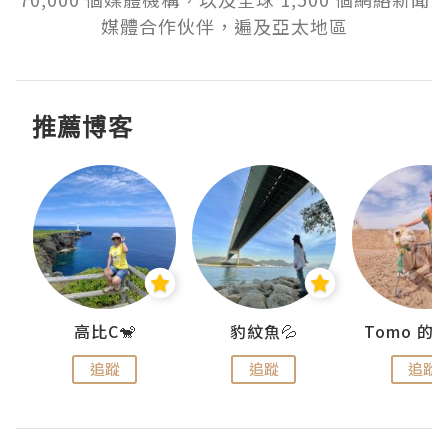
媒體合作伙伴，遍及亞太地區
推薦博客
)
高比C🐒
豹紋魚💦
追蹤
追蹤
追蹤