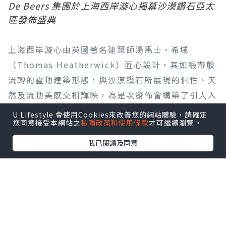
De Beers 集團於上海西岸漩心揭幕沙漠鑽石亞太
區發佈盛典
上海西岸漩心由英國著名建築師湯馬士·希域
（Thomas Heatherwick）匠心設計，其如緞帶般
流轉的靈動建築形態，與沙漠鑽石所展現的個性、天
然及流動美感交相輝映，為是次發佈會構築了引人入
勝的視覺意境。盛典高潮為隆重的敲鑼啟動儀式，象
U Lifestyle 會使用Cookies來改善您的網站體驗，請確定
您同意接受本網站之
私隱政策和使用條款
才可繼續瀏覽。
徵沙漠鑽石全新篇章的展開。De Beers 集團天然鑽
石總經理 Lynn Serfaty 女士，與周大福珠寶首席營
我已閱讀及同意
運官黃燕瓊女士、周生生集團副總經理周允成先生、
TSL |謝瑞麟珠寶副行政總裁謝達峰先生同台，在
De Beers 集團天然鑽石亞太區副總裁黎翠華女士、
De Beers 集團全球看貨商副總裁林威雄先生及全場
嘉賓的見證下敲響鑼聲，正式宣告沙漠鑽石亞太區發