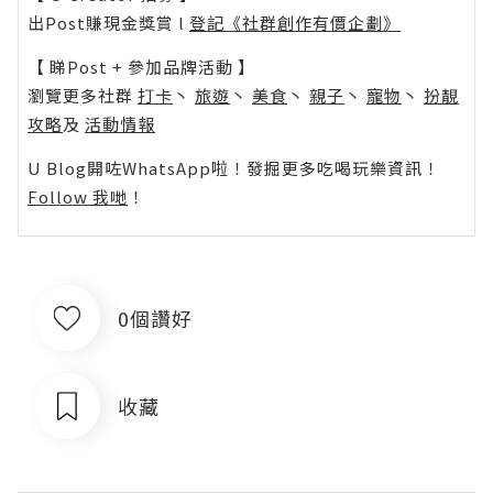
出Post賺現金獎賞 l
登記《社群創作有價企劃》
【 睇Post + 參加品牌活動 】
瀏覽更多社群
打卡
丶
旅遊
丶
美食
丶
親子
丶
寵物
丶
扮靚
攻略
及
活動情報
U Blog開咗WhatsApp啦！發掘更多吃喝玩樂資訊！
Follow 我哋
！
0個讚好
收藏