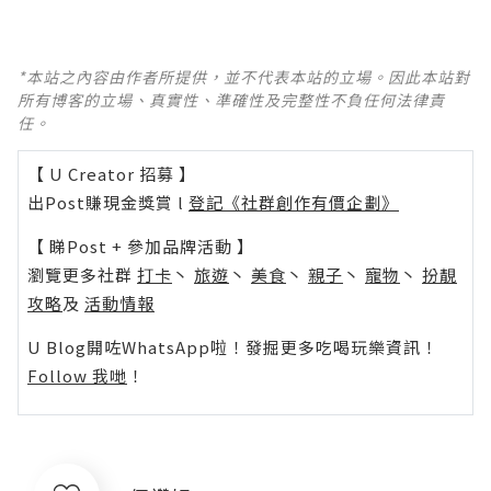
*本站之內容由作者所提供，並不代表本站的立場。因此本站對
所有博客的立場、真實性、準確性及完整性不負任何法律責
任。
【 U Creator 招募 】
出Post賺現金獎賞 l
登記《社群創作有價企劃》
【 睇Post + 參加品牌活動 】
瀏覽更多社群
打卡
丶
旅遊
丶
美食
丶
親子
丶
寵物
丶
扮靚
攻略
及
活動情報
U Blog開咗WhatsApp啦！發掘更多吃喝玩樂資訊！
Follow 我哋
！