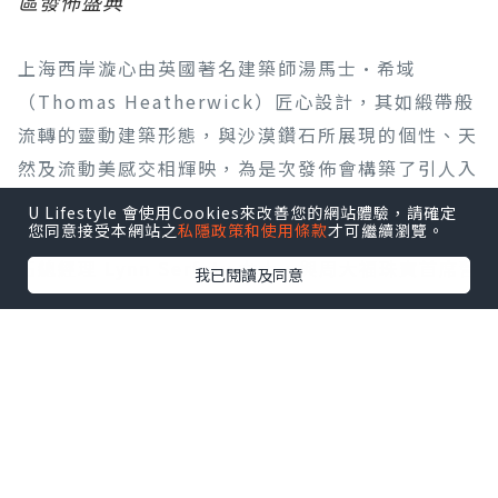
區發佈盛典
上海西岸漩心由英國著名建築師湯馬士·希域
（Thomas Heatherwick）匠心設計，其如緞帶般
流轉的靈動建築形態，與沙漠鑽石所展現的個性、天
然及流動美感交相輝映，為是次發佈會構築了引人入
勝的視覺意境。盛典高潮為隆重的敲鑼啟動儀式，象
U Lifestyle 會使用Cookies來改善您的網站體驗，請確定
您同意接受本網站之
私隱政策和使用條款
才可繼續瀏覽。
徵沙漠鑽石全新篇章的展開。De Beers 集團天然鑽
石總經理 Lynn Serfaty 女士，與周大福珠寶首席營
我已閱讀及同意
運官黃燕瓊女士、周生生集團副總經理周允成先生、
TSL |謝瑞麟珠寶副行政總裁謝達峰先生同台，在
De Beers 集團天然鑽石亞太區副總裁黎翠華女士、
De Beers 集團全球看貨商副總裁林威雄先生及全場
嘉賓的見證下敲響鑼聲，正式宣告沙漠鑽石亞太區發
佈華麗揭幕。