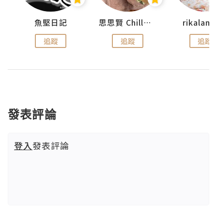
urnal
魚堅日記
思思賢 ChillMyBabe
rikala
追蹤
追蹤
追蹤
發表評論
登入
發表評論