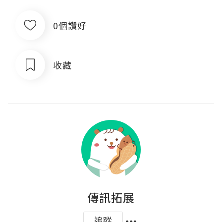
0個讚好
收藏
傳訊拓展
追蹤