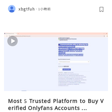
xbgtfuh
1小時前
Most 5 Trusted Platform to Buy V
erified Onlyfans Accounts ...