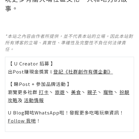
事。
*本站之內容由作者所提供，並不代表本站的立場。因此本站對
所有博客的立場、真實性、準確性及完整性不負任何法律責
任。
【 U Creator 招募 】
出Post賺現金獎賞 l
登記《社群創作有價企劃》
【 睇Post + 參加品牌活動 】
瀏覽更多社群
打卡
丶
旅遊
丶
美食
丶
親子
丶
寵物
丶
扮靚
攻略
及
活動情報
U Blog開咗WhatsApp啦！發掘更多吃喝玩樂資訊！
Follow 我哋
！