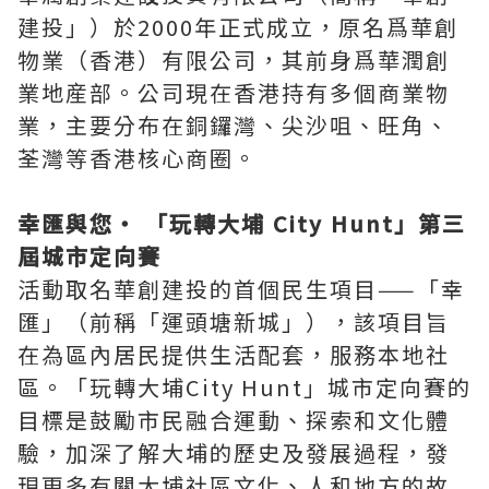
建投」）於2000年正式成立，原名爲華創
物業（香港）有限公司，其前身爲華潤創
業地産部。公司現在香港持有多個商業物
業，主要分布在銅鑼灣、尖沙咀、旺角、
荃灣等香港核心商圈。
幸匯與您・ 「玩轉大埔 City Hunt」第三
屆城市定向賽
活動取名華創建投的首個民生項目——「幸
匯」（前稱「運頭塘新城」），該項目旨
在為區內居民提供生活配套，服務本地社
區。「玩轉大埔City Hunt」城市定向賽的
目標是鼓勵市民融合運動、探索和文化體
驗，加深了解大埔的歷史及發展過程，發
現更多有關大埔社區文化、人和地方的故