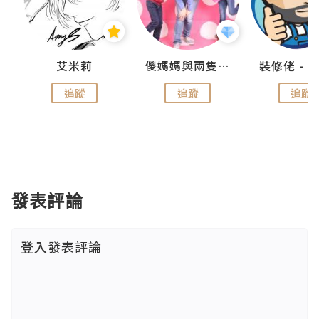
點滴
艾米莉
儍媽媽與兩隻小魔怪之家
追蹤
追蹤
追蹤
發表評論
登入
發表評論