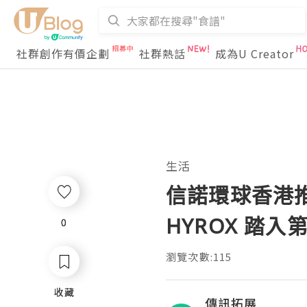
社群創作有價企劃
社群熱話
成為U Creator
生活
信諾環球香港推
HYROX 踏入
0
0
瀏覽次數:115
收藏
收藏
傳訊拓展