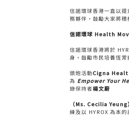
信諾環球香港一直以提
務夥伴，鼓勵大家將積
信諾環球 Health 
信諾環球香港將於 HY
身，鼓勵市民培養恆常
頭炮活動
Cigna Heal
為
Empower Your He
錄保持者
楊文蔚
（Ms. Cecilia Yeun
練及以 HYROX 為本