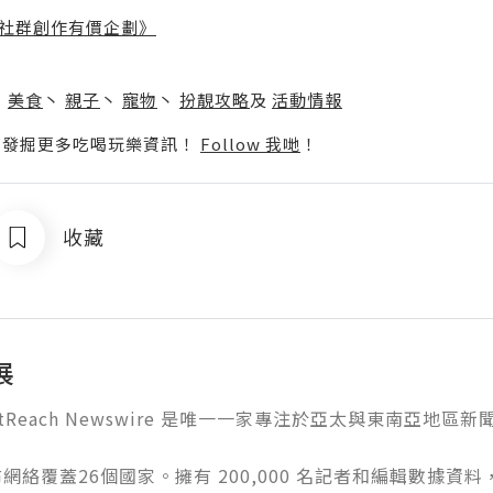
社群創作有價企劃》
】
丶
美食
丶
親子
丶
寵物
丶
扮靚攻略
及
活動情報
p啦！發掘更多吃喝玩樂資訊！
Follow 我哋
！
收藏
展
OutReach Newswire 是唯一一家專注於亞太與東南亞地
網絡覆蓋26個國家。擁有 200,000 名記者和編輯數據資料，