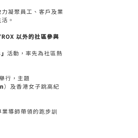
致力凝聚員工、客戶及業
生活。
YROX 以外的社區參與
s」
活動，率先為社區熱
。
 日舉行，主題
an
）及香港女子跳高紀
專業導師帶領的跑步訓