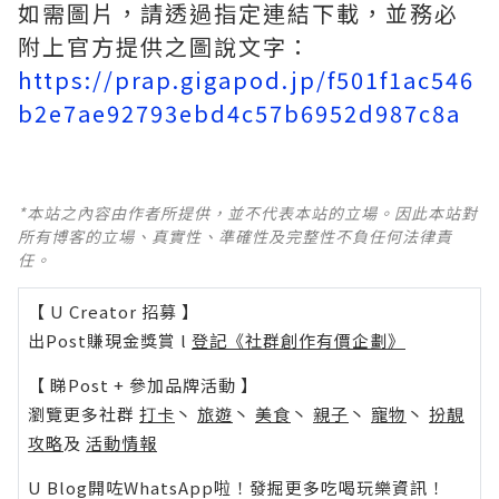
如需圖片，請透過指定連結下載，並務必
附上官方提供之圖說文字：
https://prap.gigapod.jp/f501f1ac546
b2e7ae92793ebd4c57b6952d987c8a
*本站之內容由作者所提供，並不代表本站的立場。因此本站對
所有博客的立場、真實性、準確性及完整性不負任何法律責
任。
【 U Creator 招募 】
出Post賺現金獎賞 l
登記《社群創作有價企劃》
【 睇Post + 參加品牌活動 】
瀏覽更多社群
打卡
丶
旅遊
丶
美食
丶
親子
丶
寵物
丶
扮靚
攻略
及
活動情報
U Blog開咗WhatsApp啦！發掘更多吃喝玩樂資訊！