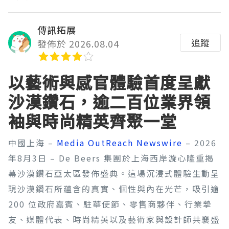
傳訊拓展
追蹤
發佈於 2026.08.04
以藝術與感官體驗首度呈獻
沙漠鑽石，逾二百位業界領
袖與時尚精英齊聚一堂
中國上海 –
Media OutReach Newswire
– 2026
年8月3日 – De Beers 集團於上海西岸漩心隆重揭
幕沙漠鑽石亞太區發佈盛典。這場沉浸式體驗生動呈
現沙漠鑽石所蘊含的真實、個性與內在光芒，吸引逾
200 位政府嘉賓、駐華使節、零售商夥伴、行業摯
友、媒體代表、時尚精英以及藝術家與設計師共襄盛