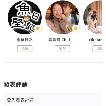
urnal
魚堅日記
思思賢 ChillMyBabe
rikala
追蹤
追蹤
追蹤
發表評論
登入
發表評論