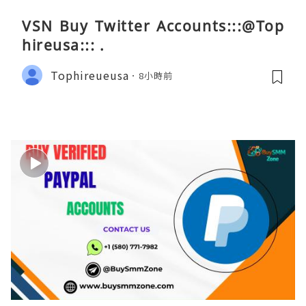
VSN Buy Twitter Accounts:::@Top
hireusa::: .
Tophireueusa
8小時前