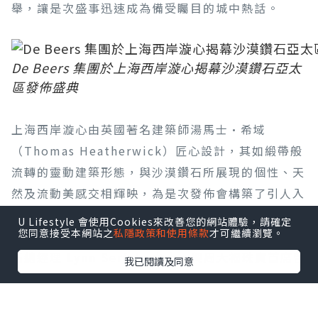
舉，讓是次盛事迅速成為備受矚目的城中熱話。
De Beers 集團於上海西岸漩心揭幕沙漠鑽石亞太
區發佈盛典
上海西岸漩心由英國著名建築師湯馬士·希域
（Thomas Heatherwick）匠心設計，其如緞帶般
流轉的靈動建築形態，與沙漠鑽石所展現的個性、天
然及流動美感交相輝映，為是次發佈會構築了引人入
勝的視覺意境。盛典高潮為隆重的敲鑼啟動儀式，象
U Lifestyle 會使用Cookies來改善您的網站體驗，請確定
您同意接受本網站之
私隱政策和使用條款
才可繼續瀏覽。
徵沙漠鑽石全新篇章的展開。De Beers 集團天然鑽
石總經理 Lynn Serfaty 女士，與周大福珠寶首席營
我已閱讀及同意
運官黃燕瓊女士、周生生集團副總經理周允成先生、
TSL |謝瑞麟珠寶副行政總裁謝達峰先生同台，在