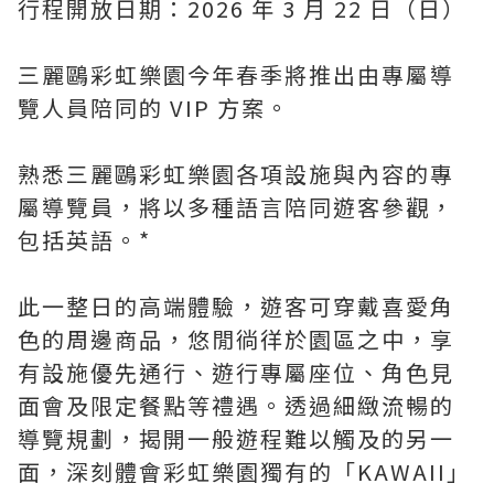
行程開放日期：2026 年 3 月 22 日（日）
三麗鷗彩虹樂園今年春季將推出由專屬導
覽人員陪同的 VIP 方案。
熟悉三麗鷗彩虹樂園各項設施與內容的專
屬導覽員，將以多種語言陪同遊客參觀，
包括英語。*
此一整日的高端體驗，遊客可穿戴喜愛角
色的周邊商品，悠閒徜徉於園區之中，享
有設施優先通行、遊行專屬座位、角色見
面會及限定餐點等禮遇。透過細緻流暢的
導覽規劃，揭開一般遊程難以觸及的另一
面，深刻體會彩虹樂園獨有的「KAWAII」